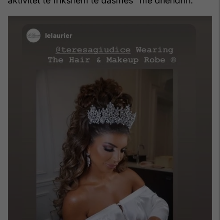
aktivitet të frikshëm të dasmës" me dhëndrin.