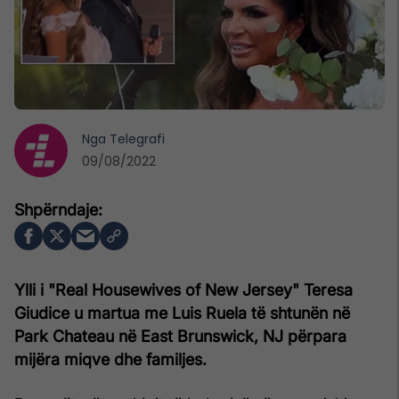
Nga
Telegrafi
09/08/2022
Ylli i "Real Housewives of New Jersey" Teresa
Giudice u martua me Luis Ruela të shtunën në
Park Chateau në East Brunswick, NJ përpara
mijëra miqve dhe familjes.