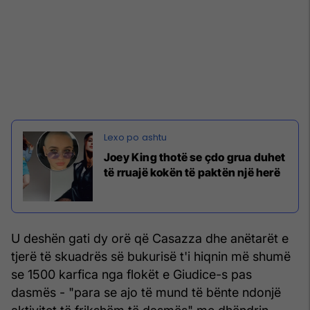
Joey King thotë se çdo grua duhet
të rruajë kokën të paktën një herë
U deshën gati dy orë që Casazza dhe anëtarët e
tjerë të skuadrës së bukurisë t'i hiqnin më shumë
se 1500 karfica nga flokët e Giudice-s pas
dasmës - "para se ajo të mund të bënte ndonjë