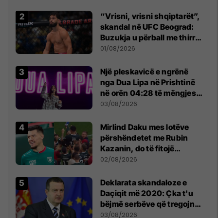
Beograd
“Vrisni, vrisni shqiptarët”,
skandal në UFC Beograd:
Buzukja u përball me thirrje
anti-shqiptare nga
01/08/2026
tribunat
Një pleskavicë e ngrënë
nga Dua Lipa në Prishtinë
në orën 04:28 të mëngjesit
- dhe bota digjitale serbe
03/08/2026
shpall gjendjen e luftës
Mirlind Daku mes lotëve
përshëndetet me Rubin
Kazanin, do të fitojë
miliona te Spartak Moska
02/08/2026
​Deklarata skandaloze e
Daçiqit më 2020: Çka t'u
bëjmë serbëve që tregojnë
ku janë varrosur shqiptarët
03/08/2026