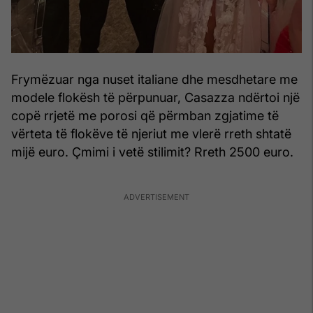
Frymëzuar nga nuset italiane dhe mesdhetare me
modele flokësh të përpunuar, Casazza ndërtoi një
copë rrjetë me porosi që përmban zgjatime të
vërteta të flokëve të njeriut me vlerë rreth shtatë
mijë euro. Çmimi i vetë stilimit? Rreth 2500 euro.