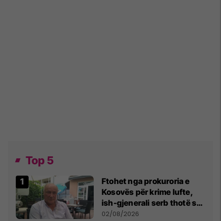
Top 5
Ftohet nga prokuroria e
Kosovës për krime lufte,
ish-gjenerali serb thotë se
dikush e tradhtoi në
02/08/2026