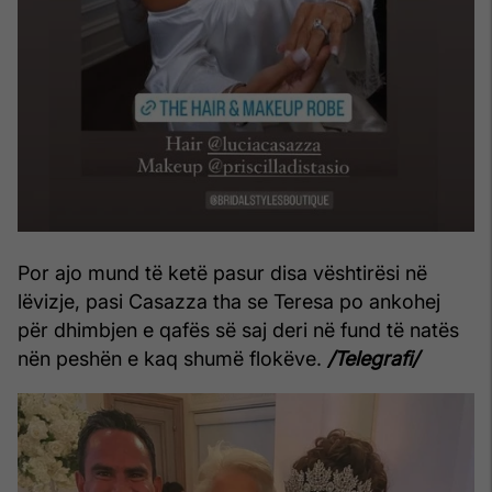
Por ajo mund të ketë pasur disa vështirësi në
lëvizje, pasi Casazza tha se Teresa po ankohej
për dhimbjen e qafës së saj deri në fund të natës
nën peshën e kaq shumë flokëve.
/Telegrafi/