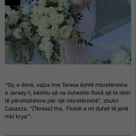
“Siç e dimë, vajza ime Teresa është mbretëresha
e Jersey-t, kështu që na duheshin flokë që të ishin
të përshtatshme për një mbretëreshë”, zbuloi
Casazza. “[Teresa] tha, 'Flokët e mi duhet të jenë
mbi krye’”.