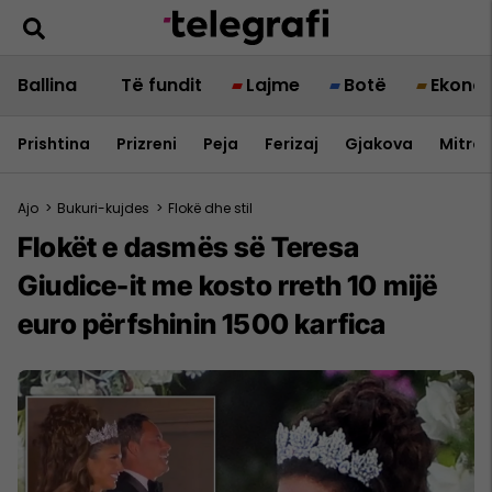
Ballina
Të fundit
Lajme
Botë
Ekono
Prishtina
Prizreni
Peja
Ferizaj
Gjakova
Mitrov
Ajo
>
Bukuri-kujdes
>
Flokë dhe stil
Flokët e dasmës së Teresa
Giudice-it me kosto rreth 10 mijë
euro përfshinin 1500 karfica