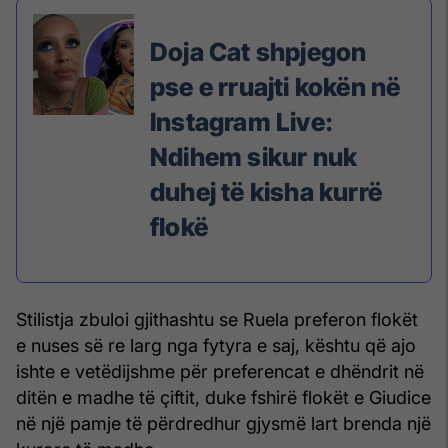
Doja Cat shpjegon
pse e rruajti kokën në
Instagram Live:
Ndihem sikur nuk
duhej të kisha kurrë
flokë
Stilistja zbuloi gjithashtu se Ruela preferon flokët
e nuses së re larg nga fytyra e saj, kështu që ajo
ishte e vetëdijshme për preferencat e dhëndrit në
ditën e madhe të çiftit, duke fshirë flokët e Giudice
në një pamje të përdredhur gjysmë lart brenda një