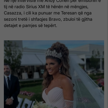
Në një intervistë me Andy Cohen për emisionin e
tij në radio Sirius XM të hënën në mëngjes,
Casazza, i cili ka punuar me Teresan që nga
sezoni tretë i shfaqjes Bravo, zbuloi të gjitha
detajet e pamjes së tepërt.