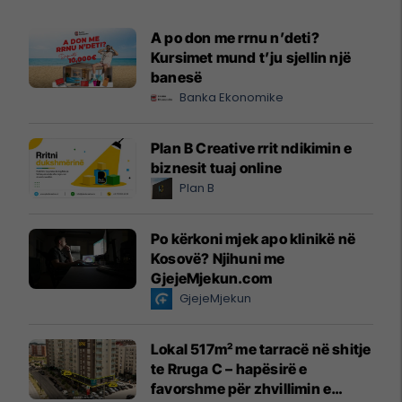
A po don me rrnu n’deti?
Kursimet mund t’ju sjellin një
banesë
Banka Ekonomike
Plan B Creative rrit ndikimin e
biznesit tuaj online
Plan B
Po kërkoni mjek apo klinikë në
Kosovë? Njihuni me
GjejeMjekun.com
GjejeMjekun
Lokal 517m² me tarracë në shitje
te Rruga C – hapësirë e
favorshme për zhvillimin e