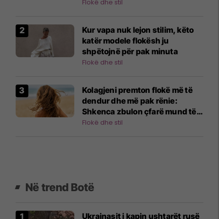
Flokë dhe stil
Kur vapa nuk lejon stilim, këto
katër modele flokësh ju
shpëtojnë për pak minuta
Flokë dhe stil
Kolagjeni premton flokë më të
dendur dhe më pak rënie:
Shkenca zbulon çfarë mund të
bëjë vërtet
Flokë dhe stil
Në trend Botë
Ukrainasit i kapin ushtarët rusë