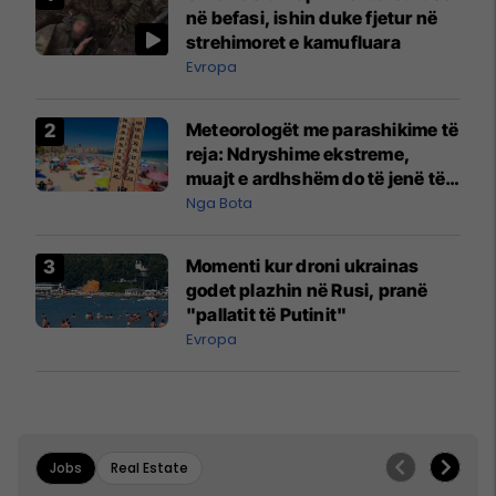
në befasi, ishin duke fjetur në
strehimoret e kamufluara
Evropa
Meteorologët me parashikime të
reja: Ndryshime ekstreme,
muajt e ardhshëm do të jenë të
pazakontë
Nga Bota
Momenti kur droni ukrainas
godet plazhin në Rusi, pranë
"pallatit të Putinit"
Evropa
Jobs
Real Estate