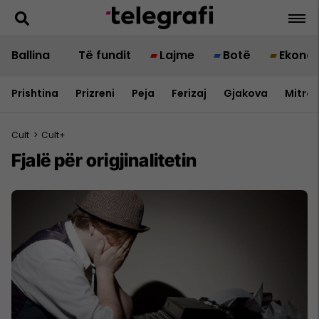
Ballina
Të fundit
Lajme
Botë
Ekono
Prishtina
Prizreni
Peja
Ferizaj
Gjakova
Mitrov
Cult
>
Cult+
Fjalë për origjinalitetin