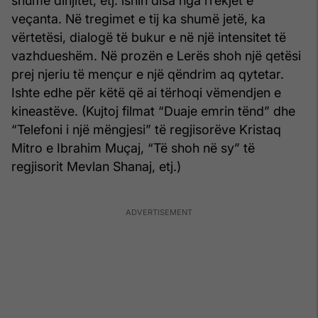
shumë dinjitet, etj. ishin disa nga rrekjet e
veçanta. Në tregimet e tij ka shumë jetë, ka
vërtetësi, dialogë të bukur e në një intensitet të
vazhdueshëm. Në prozën e Lerës shoh një qetësi
prej njeriu të mençur e një qëndrim aq qytetar.
Ishte edhe për këtë që ai tërhoqi vëmendjen e
kineastëve. (Kujtoj filmat “Duaje emrin tënd” dhe
“Telefoni i një mëngjesi” të regjisorëve Kristaq
Mitro e Ibrahim Muçaj, “Të shoh në sy” të
regjisorit Mevlan Shanaj, etj.)