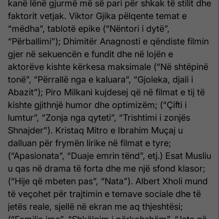
kanë lënë gjurmë më së pari për shkak të stilit dhe
faktorit vetjak. Viktor Gjika pëlqente temat e
“mëdha”, tablotë epike (“Nëntori i dytë”,
“Përballimi”); Dhimitër Anagnosti e qëndiste filmin
gjer në sekuencën e fundit dhe në lojën e
aktorëve kishte kërkesa maksimale (“Në shtëpinë
tonë”, “Përrallë nga e kaluara”, “Gjoleka, djali i
Abazit”); Piro Milkani kujdesej që në filmat e tij të
kishte gjithnjë humor dhe optimizëm; (“Çifti i
lumtur”, “Zonja nga qyteti”, “Trishtimi i zonjës
Shnajder”). Kristaq Mitro e Ibrahim Muçaj u
dalluan për frymën lirike në filmat e tyre;
(“Apasionata”, “Duaje emrin tënd”, etj.) Esat Musliu
u qas në drama të forta dhe me një sfond klasor;
(“Hije që mbeten pas”, “Nata”). Albert Xholi mund
të veçohet për trajtimin e temave sociale dhe të
jetës reale, sjellë në ekran me aq thjeshtësi;