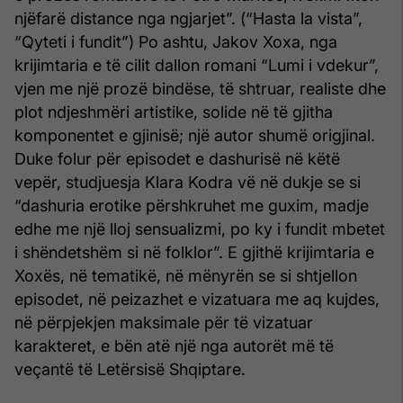
njëfarë distance nga ngjarjet”. (“Hasta la vista”,
“Qyteti i fundit”) Po ashtu, Jakov Xoxa, nga
krijimtaria e të cilit dallon romani “Lumi i vdekur”,
vjen me një prozë bindëse, të shtruar, realiste dhe
plot ndjeshmëri artistike, solide në të gjitha
komponentet e gjinisë; një autor shumë origjinal.
Duke folur për episodet e dashurisë në këtë
vepër, studjuesja Klara Kodra vë në dukje se si
“dashuria erotike përshkruhet me guxim, madje
edhe me një lloj sensualizmi, po ky i fundit mbetet
i shëndetshëm si në folklor”. E gjithë krijimtaria e
Xoxës, në tematikë, në mënyrën se si shtjellon
episodet, në peizazhet e vizatuara me aq kujdes,
në përpjekjen maksimale për të vizatuar
karakteret, e bën atë një nga autorët më të
veçantë të Letërsisë Shqiptare.