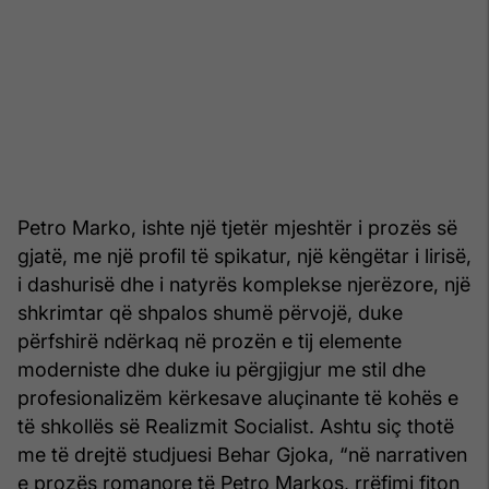
Petro Marko, ishte një tjetër mjeshtër i prozës së
gjatë, me një profil të spikatur, një këngëtar i lirisë,
i dashurisë dhe i natyrës komplekse njerëzore, një
shkrimtar që shpalos shumë përvojë, duke
përfshirë ndërkaq në prozën e tij elemente
moderniste dhe duke iu përgjigjur me stil dhe
profesionalizëm kërkesave aluçinante të kohës e
të shkollës së Realizmit Socialist. Ashtu siç thotë
me të drejtë studjuesi Behar Gjoka, “në narrativen
e prozës romanore të Petro Markos, rrëfimi fiton