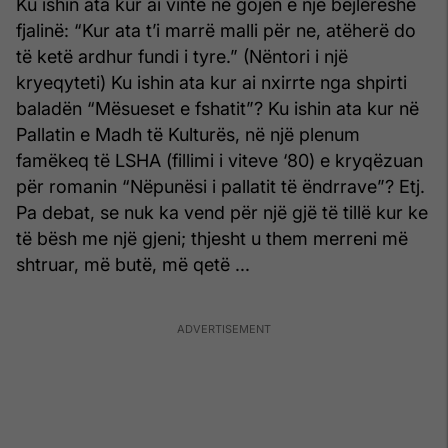
Ku ishin ata kur ai vinte në gojën e një bejlereshe
fjalinë: “Kur ata t’i marrë malli për ne, atëherë do
të ketë ardhur fundi i tyre.” (Nëntori i një
kryeqyteti) Ku ishin ata kur ai nxirrte nga shpirti
baladën “Mësueset e fshatit”? Ku ishin ata kur në
Pallatin e Madh të Kulturës, në një plenum
famëkeq të LSHA (fillimi i viteve ‘80) e kryqëzuan
për romanin “Nëpunësi i pallatit të ëndrrave”? Etj.
Pa debat, se nuk ka vend për një gjë të tillë kur ke
të bësh me një gjeni; thjesht u them merreni më
shtruar, më butë, më qetë ...