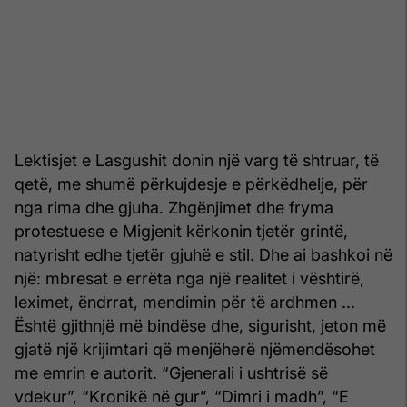
Lektisjet e Lasgushit donin një varg të shtruar, të
qetë, me shumë përkujdesje e përkëdhelje, për
nga rima dhe gjuha. Zhgënjimet dhe fryma
protestuese e Migjenit kërkonin tjetër grintë,
natyrisht edhe tjetër gjuhë e stil. Dhe ai bashkoi në
një: mbresat e errëta nga një realitet i vështirë,
leximet, ëndrrat, mendimin për të ardhmen ...
Është gjithnjë më bindëse dhe, sigurisht, jeton më
gjatë një krijimtari që menjëherë njëmendësohet
me emrin e autorit. “Gjenerali i ushtrisë së
vdekur”, “Kronikë në gur”, “Dimri i madh”, “E