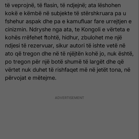
të veprojnë, të flasin, të ndjejnë; ata lëshohen
kokë e këmbë në subjekte të stërshkruara pa u
fshehur aspak dhe pa e kamufluar fare urrejtjen e
cinizmin. Ndryshe nga ata, te Kongoli e vërteta e
kohës rrëfehet ftohtë, hidhur, zbulohet me një
ndjesi të rezervuar, sikur autori të ishte vetë në
ato që tregon dhe në të njëjtën kohë jo, nuk është,
po tregon për një botë shumë të largët dhe që
vërtet nuk duhet të rishfaqet më në jetët tona, në
përvojat e mëtejme.