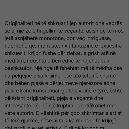
Origjinaliteti në të shkruar i jep autorit dhe veprës
së tij një zë e tingëllim të veçantë, asish që të mos
jetë asnjëherë monotone, por veç intriguese,
ndërkohë që, me raste, nxit fantazinë e lexuesit a
shikuesit, krijon fushë për debat, e grish atë në
meditim, ndoshta e bën edhe të ndjehet pak
bashkautor. Një nga të fshehtat më të mëdha pse
na pëlqejnë disa krijime, pse ato jetojnë shumë
dhe bëhen pjesë e përjetimeve njerëzore edhe
pasi e kanë konsumuar gjatë lavdinë e tyre, është
pikërisht origjinaliteti, gjëja e veçantë dhe
interesante që, në një kuptim, identifikohet me
vetë autorin. E vështirë për çdo shkrimtar e artist
të lërë gjurmë, nëse ai nuk ka mundur të krijojë
dot profilin e vet artistik. E di që ky pohim