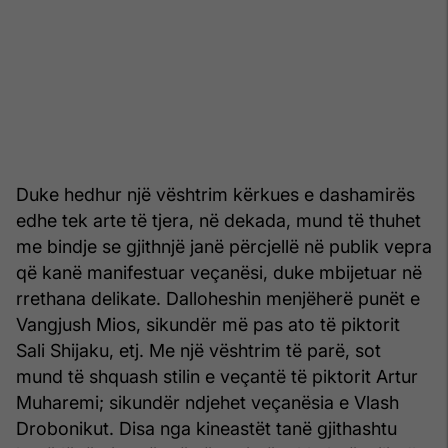
Duke hedhur një vështrim kërkues e dashamirës
edhe tek arte të tjera, në dekada, mund të thuhet
me bindje se gjithnjë janë përcjellë në publik vepra
që kanë manifestuar veçanësi, duke mbijetuar në
rrethana delikate. Dalloheshin menjëherë punët e
Vangjush Mios, sikundër më pas ato të piktorit
Sali Shijaku, etj. Me një vështrim të parë, sot
mund të shquash stilin e veçantë të piktorit Artur
Muharemi; sikundër ndjehet veçanësia e Vlash
Drobonikut. Disa nga kineastët tanë gjithashtu