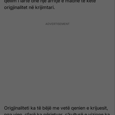
qëllim i lartë dhe një arritje e madhe të ketë
origjinalitet në krijimtari.
Origjinaliteti ka të bëjë me vetë qenien e krijuesit,
nga vjen, çfarë ka përjetuar, ç’kulturë e vizione ka