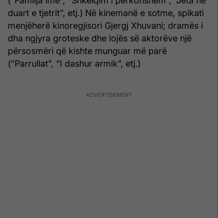
(“Familja ime”, “Shkëlqim i përkohshëm”, “Jeta në
duart e tjetrit”, etj.) Në kinemanë e sotme, spikati
menjëherë kinoregjisori Gjergj Xhuvani; dramës i
dha ngjyra groteske dhe lojës së aktorëve një
përsosmëri që kishte munguar më parë
(“Parrullat”, “I dashur armik”, etj.)