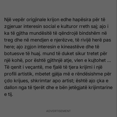
Një vepër origjinale krijon edhe hapësira për të
zgjeruar interesin social e kulturor rreth saj; ajo i
ka të gjitha mundësitë të qëndrojë bindshëm në
treg dhe në mendjen e njerëzve, të rivijë herë pas
here; ajo zgjon interesin e kineastëve dhe të
botuesve të huaj. mund të duket sikur tretet për
një kohë, por është gjithnjë atje, vlen e kujtohet ...
Të qenit i veçantë, me fjalë të tjera krijimi i një
profili artistik, mbetet gjëja më e rëndësishme për
çdo krijues, shkrimtar apo artist; është ajo çka e
dallon nga të tjerët dhe e bën jetëgjatë krijimtarine
e tij.