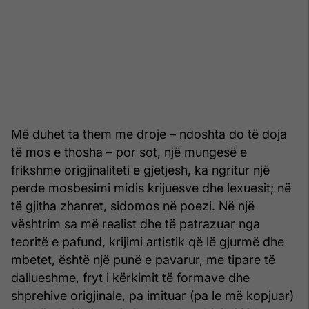
Më duhet ta them me droje – ndoshta do të doja
të mos e thosha – por sot, një mungesë e
frikshme origjinaliteti e gjetjesh, ka ngritur një
perde mosbesimi midis krijuesve dhe lexuesit; në
të gjitha zhanret, sidomos në poezi. Në një
vështrim sa më realist dhe të patrazuar nga
teoritë e pafund, krijimi artistik që lë gjurmë dhe
mbetet, është një punë e pavarur, me tipare të
dallueshme, fryt i kërkimit të formave dhe
shprehive origjinale, pa imituar (pa le më kopjuar)