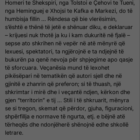
Homeri te Shekspiri, nga Tolstoi e Çehovi te Tueni,
nga Heminguej e Xhojsi te Kafka e Markezi, do të
humbisja fillin ... Rëndesa që bie vlerësimin,
s’është e thënë të jetë e shënuar diku, e deklaruar
– krijuesi nuk thotë ja ku i kam dukuritë në fjalë –
sepse ato shkrihen në vepër në atë mënyrë që
lexuesi, spektatori, ta ngjërojnë e ta ndjejnë të
bukurën pa qenë nevoja për shpjegime apo qasje
të sforcuara. Veçanësia mund të lexohet
pikësëpari në tematikën që autori sjell dhe në
gjinitë e zhanrin që preferon; si të thuash, një
shkrimtar i mirë dhe i veçantë ndjen, kërkon dhe
gjen “territorin” e tij ... Stili i të shkruarit, mënyra
se si tregon, skemat që përdor, gjuha, figuracioni,
shpërfillja e normave të ngurta, etj. e bëjnë atë
tërheqës dhe ndonjëherë shënojnë edhe shkollë
letrare.