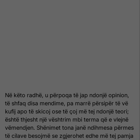
Në këto radhë, u përpoqa të jap ndonjë opinion,
të shfaq disa mendime, pa marrë përsipër të vë
kufij apo të skicoj ose të çoj më tej ndonjë teori;
është thjesht një vështrim mbi terma që e vlejnë
vëmendjen. Shënimet tona janë ndihmesa përmes
të cilave besojmë se zgjerohet edhe më tej pamja