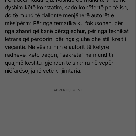
dyshim këtë konstatim, sado kokëfortë po të ish,
do të mund të dallonte menjëherë autorët e
mësipërm: Për nga tematika ku fokusohen, për
nga zhanri që kanë përzgjedhur, për nga teknikat
letrare që përdorin, për nga gjuha dhe stili krejt i
veçantë. Në vështrimin e autorit të këtyre
radhëve, këto veçori, “sekrete” në mund t’i
quajmë kështu, gjenden të shkrira në vepër,
njëfarësoj janë vetë krijimtaria.