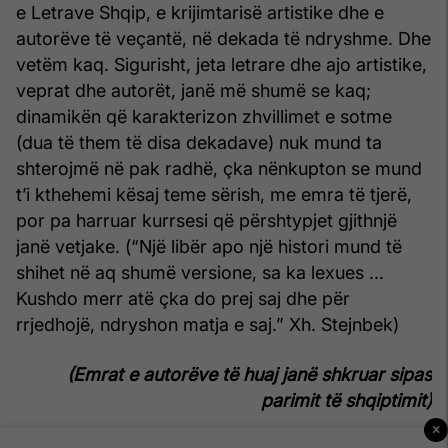
e Letrave Shqip, e krijimtarisë artistike dhe e
autorëve të veçantë, në dekada të ndryshme. Dhe
vetëm kaq. Sigurisht, jeta letrare dhe ajo artistike,
veprat dhe autorët, janë më shumë se kaq;
dinamikën që karakterizon zhvillimet e sotme
(dua të them të disa dekadave) nuk mund ta
shterojmë në pak radhë, çka nënkupton se mund
t’i kthehemi kësaj teme sërish, me emra të tjerë,
por pa harruar kurrsesi që përshtypjet gjithnjë
janë vetjake. (“Një libër apo një histori mund të
shihet në aq shumë versione, sa ka lexues ...
Kushdo merr atë çka do prej saj dhe për
rrjedhojë, ndryshon matja e saj.” Xh. Stejnbek)
(Emrat e autorëve të huaj janë shkruar sipas
parimit të shqiptimit)
×