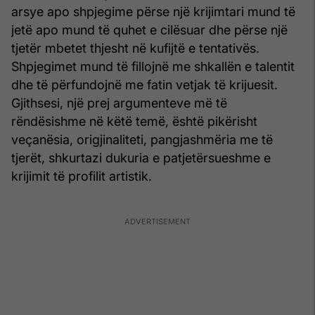
arsye apo shpjegime përse një krijimtari mund të
jetë apo mund të quhet e cilësuar dhe përse një
tjetër mbetet thjesht në kufijtë e tentativës.
Shpjegimet mund të fillojnë me shkallën e talentit
dhe të përfundojnë me fatin vetjak të krijuesit.
Gjithsesi, një prej argumenteve më të
rëndësishme në këtë temë, është pikërisht
veçanësia, origjinaliteti, pangjashmëria me të
tjerët, shkurtazi dukuria e patjetërsueshme e
krijimit të profilit artistik.