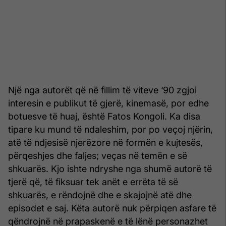
Një nga autorët që në fillim të viteve ‘90 zgjoi
interesin e publikut të gjerë, kinemasë, por edhe
botuesve të huaj, është Fatos Kongoli. Ka disa
tipare ku mund të ndaleshim, por po veçoj njërin,
atë të ndjesisë njerëzore në formën e kujtesës,
përqeshjes dhe faljes; veças në temën e së
shkuarës. Kjo ishte ndryshe nga shumë autorë të
tjerë që, të fiksuar tek anët e errëta të së
shkuarës, e rëndojnë dhe e skajojnë atë dhe
episodet e saj. Këta autorë nuk përpiqen asfare të
qëndrojnë në prapaskenë e të lënë personazhet