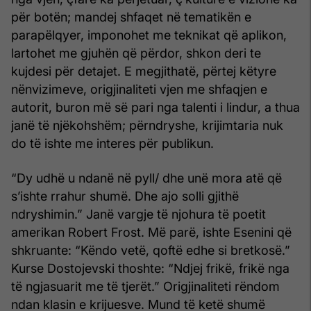
për botën; mandej shfaqet në tematikën e
parapëlqyer, imponohet me teknikat që aplikon,
lartohet me gjuhën që përdor, shkon deri te
kujdesi për detajet. E megjithatë, përtej këtyre
nënvizimeve, origjinaliteti vjen me shfaqjen e
autorit, buron më së pari nga talenti i lindur, a thua
janë të njëkohshëm; përndryshe, krijimtaria nuk
do të ishte me interes për publikun.
“Dy udhë u ndanë në pyll/ dhe unë mora atë që
s’ishte rrahur shumë. Dhe ajo solli gjithë
ndryshimin.” Janë vargje të njohura të poetit
amerikan Robert Frost. Më parë, ishte Esenini që
shkruante: “Këndo vetë, qoftë edhe si bretkosë.”
Kurse Dostojevski thoshte: “Ndjej frikë, frikë nga
të ngjasuarit me të tjerët.” Origjinaliteti rëndom
ndan klasin e krijuesve. Mund të ketë shumë