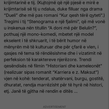
krijimtarinë e tij. (Kujtojmë që një pjesë e mirë e
krijimtarisë së tij u ndalua, duke filluar nga drama
“Dueli” dhe më pas romani “Kur qesh tërë qyteti”.)
Tregimi i tij “Stenograma e një fjalimi”, që më vonë
u inskenua nën titullin “A doni më për Belulin?”,
pothuaj një mono-komedi, mbetet një model
ekselent i të shkruarit, i të bërit humor në
mënyrën më të kulturuar dhe për çfarë e vlen, i
qasjes në tema të rëndësishme dhe i vizatimit në
perfeksion të karaktereve njerëzore. Trendi
qesëndisës në filmin “Historiani dhe kameleonët”
(realizuar sipas romanit “Karriera e z. Maksut”)
vjen në kohë: tenderat, shatërvani, burgu, gostitë,
dhuratat, rendja marrëzisht për të hyrë në histori,
etj. Janë të gjitha në rendin e ditës ...