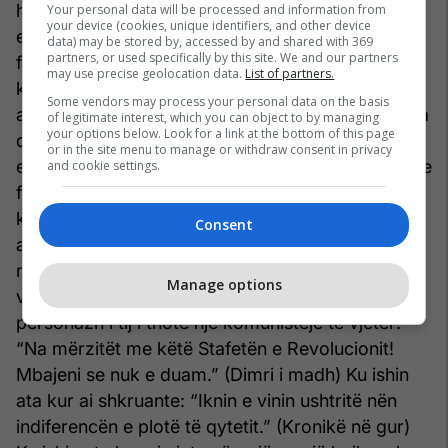
herët për Ismailin tonë, mungesën fizike të të cilit
Your personal data will be processed and information from
your device (cookies, unique identifiers, and other device
e ndjejmë aq shumë. Ai erdhi në letërsi me një
data) may be stored by, accessed by and shared with 369
partners, or used specifically by this site. We and our partners
frymë krejt tjetër, në tematikë, në terma, në
may use precise geolocation data.
List of partners.
konceptimin e jetës, në guxim ... Po. Ishte një
Some vendors may process your personal data on the basis
autor që guxoi, në përmbajtje dhe në formë. Koha
of legitimate interest, which you can object to by managing
your options below. Look for a link at the bottom of this page
që shkon, e vërteton edhe më shumë veçanësinë
or in the site menu to manage or withdraw consent in privacy
e tij, sa edhe guximin për të thyer monotoninë dhe
and cookie settings.
frikërat e drojen e kohës. E di që disa (për fat të
keq, ndonjëherë edhe asish që quhen krijues) nuk
Consent
arrijnë t’i dallojnë e vlerësojnë këto dhe kërkojnë
nga ai “t’i binte murit me kokë”. Ndonjëherë, më
Manage options
vjen t’i pyes: Ku ishin këta (trima pas lufte) kur një
personazh i tij i thotë një komunisteje të vjetër:
“Na mërzitët me këtë Stafetën e Revolucionit!
Mbajeni se nuk e duam.” (Dimri i madh) Ku ishin
ata kur ai shkruante: “Iknin e vinin ushtritë nën
indiferencën e plotë të qytetit.” (Kronikë në gur)