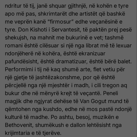
ndritur të tij, janë shquar gjithnjë, në kohën e tyre
apo më pas, shkrimtarët dhe artistët që bashkë
me veprën kanë “firmosur” edhe veçanësinë e
tyre. Don Kishoti i Servantesit, të paktën prej pesë
shekujsh, na mahnit me bukurinë e vet; tashmë
romani është cilësuar si një nga librat më të lexuar
ndonjëherë në kohëra, është ekranizuar
pafundësisht, është dramatizuar, është bërë balet.
Performimi i tij në kaq shumë arte, flet vetiu për
një gjetje të jashtëzakonshme, por që është
përcjellë nga një mjeshtër i madh, i cili tregon aq
bukur dhe në mënyrë krejt të veçantë. Peneli
magjik dhe ngjyrat dehëse të Van Gogut mund të
qëmtohen nga kushdo, edhe në mos pastë ndonjë
kulturë të madhe. Po ashtu, besoj, muzikën e
Bethovenit, shumëkush e dallon lehtësisht nga
krijimtaria e të tjerëve.