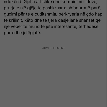
ndokënd. Gjetja artistike dhe kombinimi i ideve,
prurja e një gjëje të pashkruar a shfaqur më parë,
guximi për te e çuditshmja, përkryerja në çdo hap
të krijimit, këto dhe të tjera qasje janë shanset që
një vepër të mund të jetë interesante, tërheqëse,
por edhe jetëgjatë.