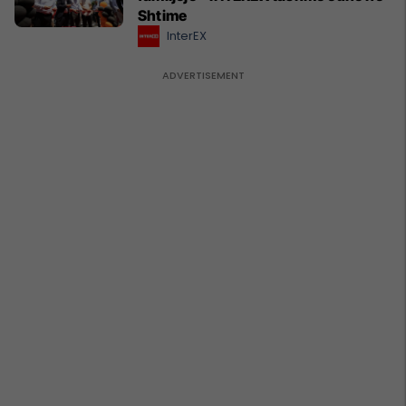
Shtime
InterEX