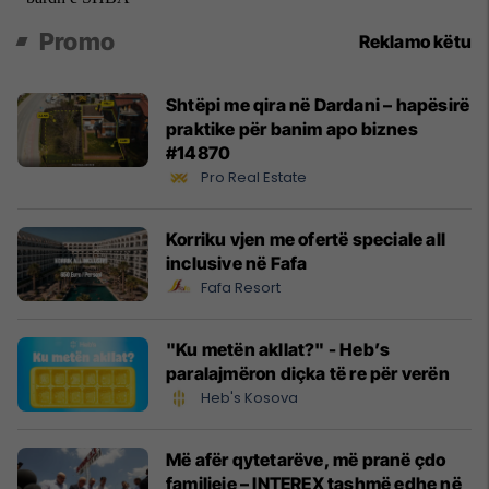
Promo
Reklamo këtu
Shtëpi me qira në Dardani – hapësirë
praktike për banim apo biznes
#14870
Pro Real Estate
Korriku vjen me ofertë speciale all
inclusive në Fafa
Fafa Resort
"Ku metën akllat?" - Heb’s
paralajmëron diçka të re për verën
Heb's Kosova
Më afër qytetarëve, më pranë çdo
familjeje – INTEREX tashmë edhe në