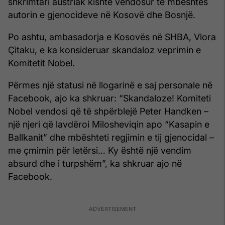
shkrimtari austriak kishte vendosur të mbështes
autorin e gjenocideve në Kosovë dhe Bosnjë.
Po ashtu, ambasadorja e Kosovës në SHBA, Vlora
Çitaku, e ka konsideruar skandaloz veprimin e
Komitetit Nobel.
Përmes një statusi në llogarinë e saj personale në
Facebook, ajo ka shkruar: “Skandaloze! Komiteti
Nobel vendosi që të shpërblejë Peter Handken –
një njeri që lavdëroi Milosheviqin apo “Kasapin e
Ballkanit” dhe mbështeti regjimin e tij gjenocidal –
me çmimin për letërsi… Ky është një vendim
absurd dhe i turpshëm”, ka shkruar ajo në
Facebook.