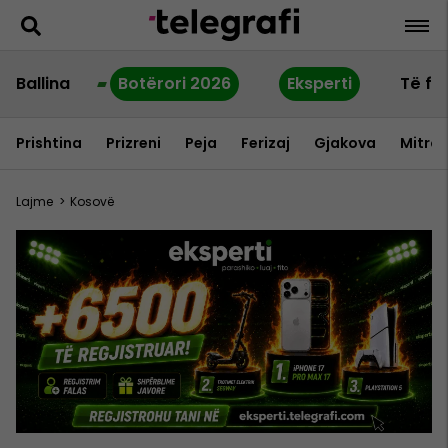
Ballina
Botërori 2026
Eksperti
Të fu
Prishtina
Prizreni
Peja
Ferizaj
Gjakova
Mitrov
Lajme
>
Kosovë