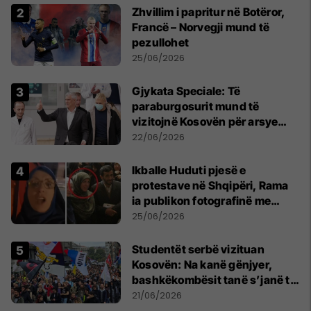
Zhvillim i papritur në Botëror,
Francë – Norvegji mund të
pezullohet
25/06/2026
​Gjykata Speciale: Të
paraburgosurit mund të
vizitojnë Kosovën për arsye
humanitare
22/06/2026
Ikballe Huduti pjesë e
protestave në Shqipëri, Rama
ia publikon fotografinë me
Ahmadinejadin e Iranit
25/06/2026
Studentët serbë vizituan
Kosovën: Na kanë gënjyer,
bashkëkombësit tanë s’janë të
shtypur
21/06/2026