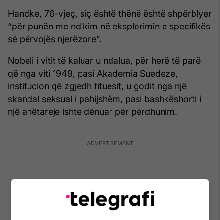
Handke, 76-vjeç, siç është thënë është shpërblyer
“për punën me ndikim në eksplorimin e specifikës
së përvojës njerëzore”.
Nobeli i vitit të kaluar u ndalua, për herë të parë
që nga viti 1949, pasi Akademia Suedeze,
institucion që zgjedh fituesit, u godit nga një
skandal seksual i pahijshëm, pasi bashkëshorti i
një anëtareje ishte dënuar për përdhunim.