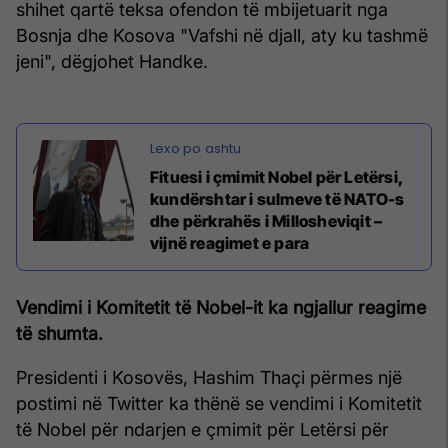
shihet qartë teksa ofendon të mbijetuarit nga
Bosnja dhe Kosova "Vafshi në djall, aty ku tashmë
jeni", dëgjohet Handke.
Fituesi i çmimit Nobel për Letërsi,
kundërshtar i sulmeve të NATO-s
dhe përkrahës i Millosheviqit –
vijnë reagimet e para
Vendimi i Komitetit të Nobel-it ka ngjallur reagime
të shumta.
Presidenti i Kosovës, Hashim Thaçi përmes një
postimi në Twitter ka thënë se vendimi i Komitetit
të Nobel për ndarjen e çmimit për Letërsi për