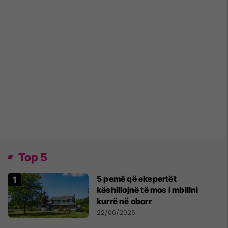
Top 5
5 pemë që ekspertët
këshillojnë të mos i mbillni
kurrë në oborr
22/06/2026