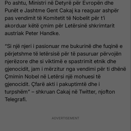
Po ashtu, Ministri në Detyrë për Evropën dhe
Punët e Jashtme Gent Cakaj ka reaguar ashpër
pas vendimit të Komitetit të Nobelit për t’i
akorduar këtë çmim për Letërsinë shkrimtarit
austriak Peter Handke.
“Si një njeri i pasionuar me bukurinë dhe fuqinë e
përjetshme të letërsisë për të pasuruar përvojën
njerëzore dhe si viktimë e spastrimit etnik dhe
gjenocidit, jam i mërzitur nga vendimi për ti dhënë
Çmimin Nobel në Letërsi një mohuesi të
gjenocidit. Çfarë akti i pakuptimtë dhe i
turpshëm” – shkruan Cakaj në Twitter, njofton
Telegrafi.