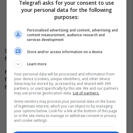
Telegrafi asks for your consent to use
your personal data for the following
purposes:
Personalised advertising and content, advertising and
content measurement, audience research and
services development
Shkrimtari britanik Kazuo Ishiguro ishte fituesi i
Store and/or access information on a device
fundit, në vitin 2017.
Learn more
Këtë javë, u ndanë edhe çmimet për mjekësi,
Your personal data will be processed and information from
your device (cookies, unique identifiers, and other device
fizikë dhe kimi, ndërsa të premten do të ndahet
data) may be stored by, accessed by and shared with 369
Nobeli për Paqe. /Telegrafi/
partners, or used specifically by this site. We and our partners
may use precise geolocation data.
List of partners.
Some vendors may process your personal data on the basis
of legitimate interest, which you can object to by managing
your options below. Look for a link at the bottom of this page
or in the site menu to manage or withdraw consent in privacy
and cookie settings.