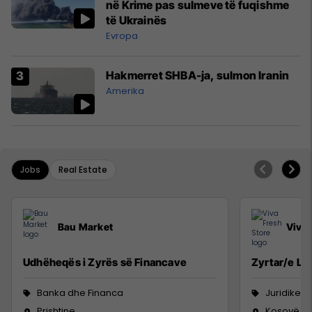
në Krime pas sulmeve të fuqishme
të Ukrainës
Evropa
Hakmerret SHBA-ja, sulmon Iranin
Amerika
Jobs
Real Estate
Bau Market
Viva 
Udhëheqës i Zyrës së Financave
Zyrtar/e Lig
Banka dhe Financa
Juridike
Prishtine
Kosovë