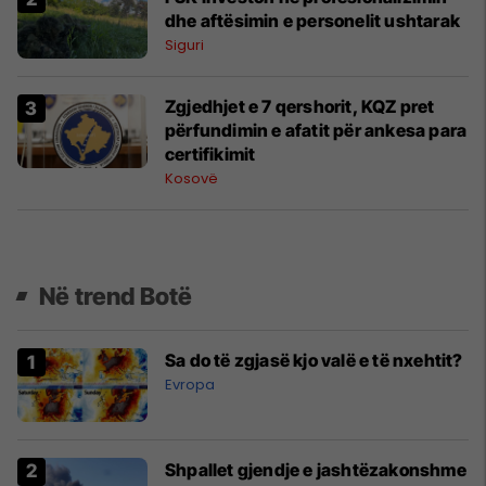
dhe aftësimin e personelit ushtarak
Siguri
Zgjedhjet e 7 qershorit, KQZ pret
përfundimin e afatit për ankesa para
certifikimit
Kosovë
Në trend Botë
Sa do të zgjasë kjo valë e të nxehtit?
Evropa
Shpallet gjendje e jashtëzakonshme