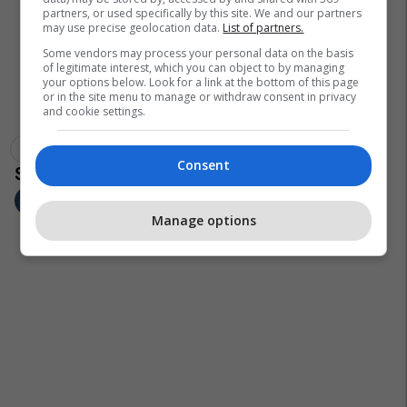
partners, or used specifically by this site. We and our partners
may use precise geolocation data.
List of partners.
Some vendors may process your personal data on the basis
of legitimate interest, which you can object to by managing
your options below. Look for a link at the bottom of this page
or in the site menu to manage or withdraw consent in privacy
and cookie settings.
Feti
Univeristeti Kirili Dhe Metodi
Arsimi Në Maqedoni
Consent
Manage options