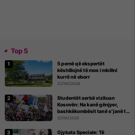
Top 5
5 pemë që ekspertët
këshillojnë të mos i mbillni
kurrë në oborr
22/06/2026
Studentët serbë vizituan
Kosovën: Na kanë gënjyer,
bashkëkombësit tanë s’janë të
shtypur
21/06/2026
​Gjykata Speciale: Të