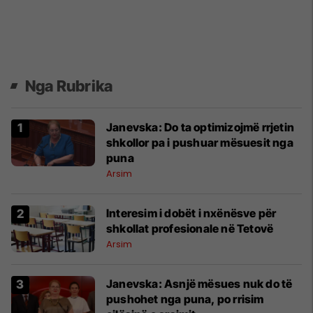
Nga Rubrika
Janevska: Do ta optimizojmë rrjetin
shkollor pa i pushuar mësuesit nga
puna
Arsim
Interesim i dobët i nxënësve për
shkollat profesionale në Tetovë
Arsim
Janevska: Asnjë mësues nuk do të
pushohet nga puna, po rrisim