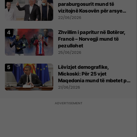
paraburgosurit mund të
vizitojnë Kosovën për arsye
humanitare
22/06/2026
Zhvillim i papritur në Botëror,
Francë – Norvegji mund të
pezullohet
25/06/2026
Lëvizjet demografike,
Mickoski: Për 25 vjet
Maqedonia mund të mbetet pa
150 mijë deri në 250 mijë
21/06/2026
banorë