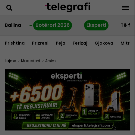
Ballina
Botërori 2026
Eksperti
Të fu
Prishtina
Prizreni
Peja
Ferizaj
Gjakova
Mitrov
Lajme
>
Maqedoni
>
Arsim