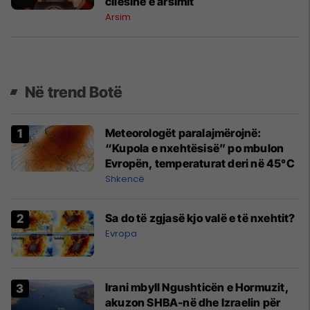
cilësinë e arsimit
Arsim
Në trend Botë
Meteorologët paralajmërojnë:
“Kupola e nxehtësisë” po mbulon
Evropën, temperaturat deri në 45°C
Shkencë
Sa do të zgjasë kjo valë e të nxehtit?
Evropa
Irani mbyll Ngushticën e Hormuzit,
akuzon SHBA-në dhe Izraelin për