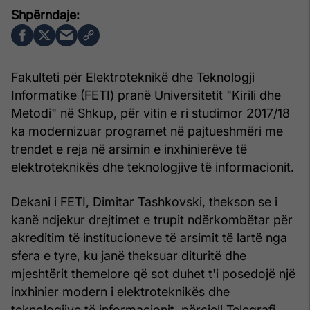
Fakulteti për Elektroteknikë dhe Teknologji
Informatike (FETI) pranë Universitetit "Kirili dhe
Metodi" në Shkup, për vitin e ri studimor 2017/18
ka modernizuar programet në pajtueshmëri me
trendet e reja në arsimin e inxhinierëve të
elektroteknikës dhe teknologjive të informacionit.
Dekani i FETI, Dimitar Tashkovski, thekson se i
kanë ndjekur drejtimet e trupit ndërkombëtar për
akreditim të institucioneve të arsimit të lartë nga
sfera e tyre, ku janë theksuar dituritë dhe
mjeshtërit themelore që sot duhet t'i posedojë një
inxhinier modern i elektroteknikës dhe
teknologjive të informacionit, përcjell Telegrafi