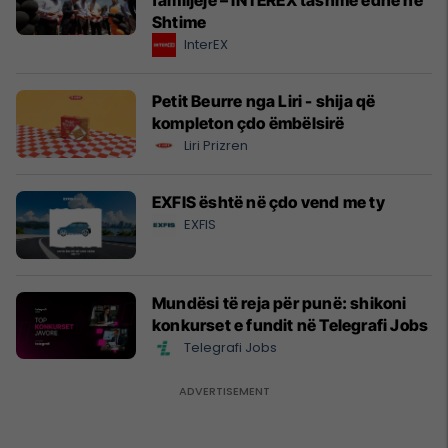
familjeje – INTEREX tashmë edhe në
Shtime
InterEX
Petit Beurre nga Liri - shija që
kompleton çdo ëmbëlsirë
Liri Prizren
EXFIS është në çdo vend me ty
EXFIS
Mundësi të reja për punë: shikoni
konkurset e fundit në Telegrafi Jobs
Telegrafi Jobs