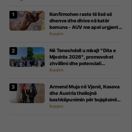
Konfirmohen raste të lisë së
dhenve dhe dhive në katër
komuna - AUV me apel urgjent
për fermerët
Bujqësi
Në Teneshdoll u mbajt "Dita e
Mjedrës 2026", promovohet
zhvillimi dhe potenciali
eksportues i sektorit
Bujqësi
Armend Muja në Vjenë, Kosova
dhe Austria thellojnë
bashkëpunimin për bujqësinë
dhe integrimin evropian
Bujqësi