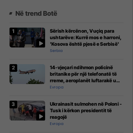
Në trend Botë
Sërish kërcënon, Vuçiq para
ushtarëve: Kurrë mos e harroni,
'Kosova është pjesë e Serbisë'
Serbia
14-vjeçari ndihmon policinë
britanike për një telefonatë të
rreme, aeroplanët luftarakë u
ngritën në ajër për të
Evropa
interceptuar fluturaken e Qatar
Airways që po shkonte drejt
Ukrainasit sulmohen në Poloni -
Mançesterit
Tusk i kërkon presidentit të
reagojë
Evropa