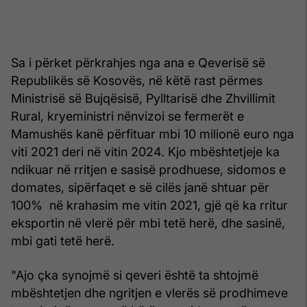
Sa i përket përkrahjes nga ana e Qeverisë së
Republikës së Kosovës, në këtë rast përmes
Ministrisë së Bujqësisë, Pylltarisë dhe Zhvillimit
Rural, kryeministri nënvizoi se fermerët e
Mamushës kanë përfituar mbi 10 milionë euro nga
viti 2021 deri në vitin 2024. Kjo mbështetjeje ka
ndikuar në rritjen e sasisë prodhuese, sidomos e
domates, sipërfaqet e së cilës janë shtuar për
100% në krahasim me vitin 2021, gjë që ka rritur
eksportin në vlerë për mbi tetë herë, dhe sasinë,
mbi gati tetë herë.
"Ajo çka synojmë si qeveri është ta shtojmë
mbështetjen dhe ngritjen e vlerës së prodhimeve