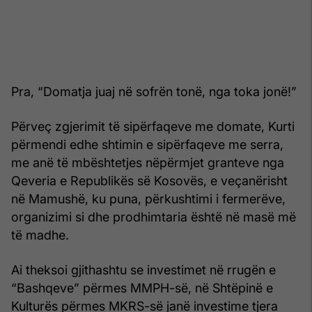
Pra, “Domatja juaj në sofrën tonë, nga toka jonë!”
Përveç zgjerimit të sipërfaqeve me domate, Kurti
përmendi edhe shtimin e sipërfaqeve me serra,
me anë të mbështetjes nëpërmjet granteve nga
Qeveria e Republikës së Kosovës, e veçanërisht
në Mamushë, ku puna, përkushtimi i fermerëve,
organizimi si dhe prodhimtaria është në masë më
të madhe.
Ai theksoi gjithashtu se investimet në rrugën e
“Bashqeve” përmes MMPH-së, në Shtëpinë e
Kulturës përmes MKRS-së janë investime tjera