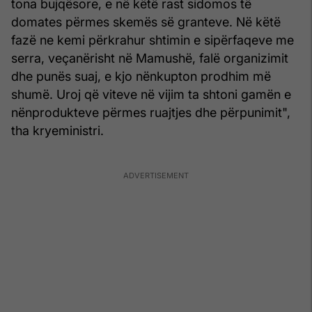
tona bujqësore, e në këtë rast sidomos të
domates përmes skemës së granteve. Në këtë
fazë ne kemi përkrahur shtimin e sipërfaqeve me
serra, veçanërisht në Mamushë, falë organizimit
dhe punës suaj, e kjo nënkupton prodhim më
shumë. Uroj që viteve në vijim ta shtoni gamën e
nënprodukteve përmes ruajtjes dhe përpunimit",
tha kryeministri.