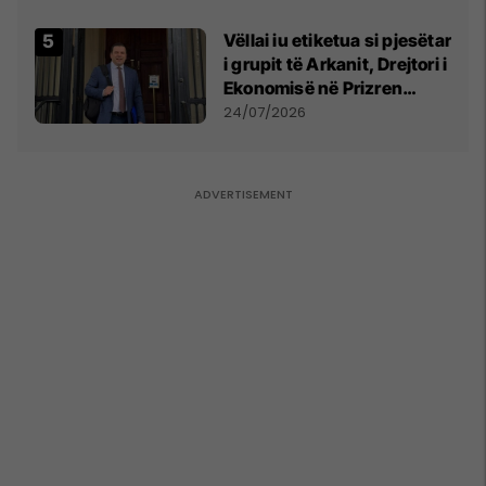
Vëllai iu etiketua si pjesëtar
i grupit të Arkanit, Drejtori i
Ekonomisë në Prizren
mohon pretendimet
24/07/2026