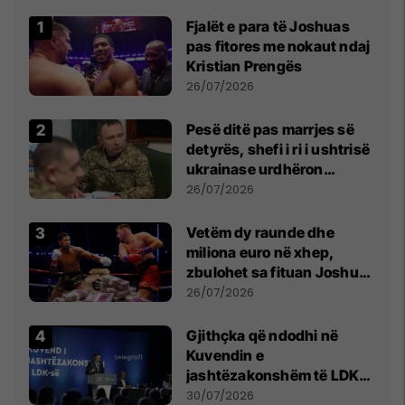
Fjalët e para të Joshuas
pas fitores me nokaut ndaj
Kristian Prengës
26/07/2026
Pesë ditë pas marrjes së
detyrës, shefi i ri i ushtrisë
ukrainase urdhëron
kontroll të madh
26/07/2026
Vetëm dy raunde dhe
miliona euro në xhep,
zbulohet sa fituan Joshua
e Prenga
26/07/2026
Gjithçka që ndodhi në
Kuvendin e
jashtëzakonshëm të LDK-
së
30/07/2026