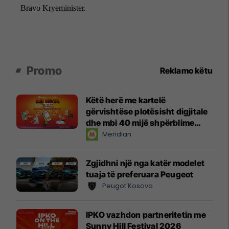
Promo
Reklamo këtu
Këtë herë me kartelë
gërvishtëse plotësisht digjitale
dhe mbi 40 mijë shpërblime
instant!
Meridian
Zgjidhni një nga katër modelet
tuaja të preferuara Peugeot
Peugot Kosova
IPKO vazhdon partneritetin me
Sunny Hill Festival 2026