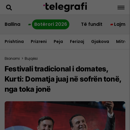
Ballina
Botërori 2026
Të fundit
Lajme
Prishtina
Prizreni
Peja
Ferizaj
Gjakova
Mitrov
Ekonomi
>
Bujqësi
Festivali tradicional i domates,
Kurti: Domatja juaj në sofrën tonë,
nga toka jonë