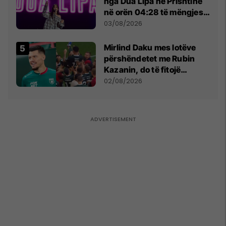
nga Dua Lipa në Prishtinë
në orën 04:28 të mëngjesit
- dhe bota digjitale serbe
03/08/2026
shpall gjendjen e luftës
Mirlind Daku mes lotëve
përshëndetet me Rubin
Kazanin, do të fitojë
miliona te Spartak Moska
02/08/2026