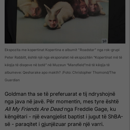
Ekspozita me kopertinat Kopertina e albumit "Roadstar" nga rok-grupi
Peter Rabbitt, është një nga eksponatet në ekspozitën “Kopertinat më të
këqija të disqeve në botë” në Muzeun “Mansfield”më të këqija të
albumeve: Qesharake apo makth?
Foto: Christopher Thomond/The
Guardian
Goldman tha se të preferuarat e tij ndryshojnë
nga java në javë. Për momentin, mes tyre është
All My Friends Are Dead
nga Freddie Gage, ku
këngëtari - një evangjelist baptist i jugut të ShBA-
së - paraqitet i gjunjëzuar pranë një varri.