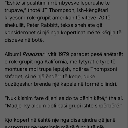
“Është si pushtimi i rrëmbyesve lepurushë të
trupave,” thotë JT Thompson, ish-këngëtari
kryesor i rok-grupit amerikan të viteve ’70 të
shekullit, Peter Rabbitt, teksa sheh atë që
konsiderohet si një nga kopertinat më të këqija të
disqeve në botë.
Albumi
Roadstar
i vitit 1979 paraqet pesë anëtarët
e rok-grupit nga Kalifornia, me fytyrat e tyre të
montuara mbi trupa lepujsh, ndërsa Thompsoni
shfaqet, si në një ëndërr të keqe, duke
buzëqeshur brenda një kapele në formë cilindri.
“Nuk kishim fare dijeni se do ta bënin këtë,” tha ai.
“Madje, ky album doli pasi grupi ishte shpërbërë.”
Kjo kopertinë është një nga disa qindra që janë
ekspozuar në versionin më të fundit të një