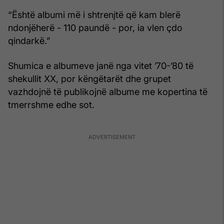
“Është albumi më i shtrenjtë që kam blerë
ndonjëherë - 110 paundë - por, ia vlen çdo
qindarkë.”
Shumica e albumeve janë nga vitet ’70-’80 të
shekullit XX, por këngëtarët dhe grupet
vazhdojnë të publikojnë albume me kopertina të
tmerrshme edhe sot.