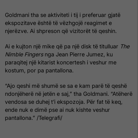
Goldmani tha se aktiviteti i tij i preferuar gjatë
ekspozitave është të vëzhgojë reagimet e
njerëzve. Ai shpreson që vizitorët të qeshin.
Ai e kujton një mike që pa një disk të titulluar
The
Nimble Fingers
nga Jean Pierre Jumez, ku
paraqitej një kitarist koncertesh i veshur me
kostum, por pa pantallona.
“Ajo qeshi më shumë se sa e kam parë të qeshë
ndonjëherë në jetën e saj,” tha Goldmani. “Atëherë
vendosa se duhej t’i ekspozoja. Për fat të keq,
ende nuk e dimë pse ai nuk kishte veshur
pantallona.” /Telegrafi/