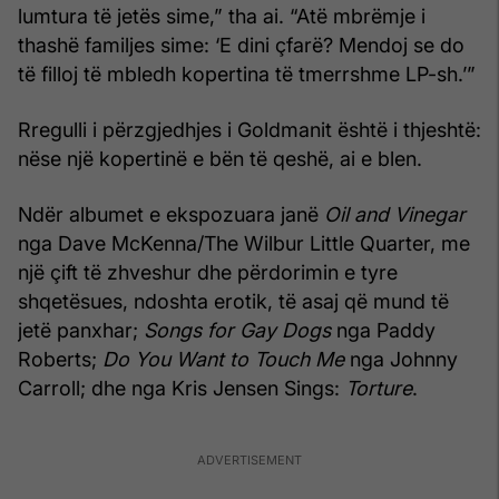
lumtura të jetës sime,” tha ai. “Atë mbrëmje i
thashë familjes sime: ‘E dini çfarë? Mendoj se do
të filloj të mbledh kopertina të tmerrshme LP-sh.’”
Rregulli i përzgjedhjes i Goldmanit është i thjeshtë:
nëse një kopertinë e bën të qeshë, ai e blen.
Ndër albumet e ekspozuara janë
Oil and Vinegar
nga Dave McKenna/The Wilbur Little Quarter, me
një çift të zhveshur dhe përdorimin e tyre
shqetësues, ndoshta erotik, të asaj që mund të
jetë panxhar;
Songs for Gay Dogs
nga Paddy
Roberts;
Do You Want to Touch Me
nga Johnny
Carroll; dhe nga Kris Jensen Sings:
Torture
.