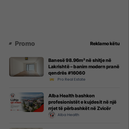
Promo
Reklamo këtu
Banesë 98.96m² në shitje në
Lakrishtë – banim modern pranë
qendrës #16060
Pro Real Estate
Alba Health bashkon
profesionistët e kujdesit në një
rrjet të përbashkët në Zvicër
Alba Health