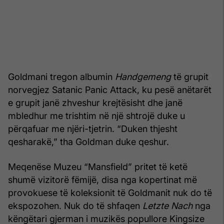
Goldmani tregon albumin
Handgemeng
të grupit
norvegjez Satanic Panic Attack, ku pesë anëtarët
e grupit janë zhveshur krejtësisht dhe janë
mbledhur me trishtim në një shtrojë duke u
përqafuar me njëri-tjetrin. “Duken thjesht
qesharakë,” tha Goldman duke qeshur.
Meqenëse Muzeu “Mansfield” pritet të ketë
shumë vizitorë fëmijë, disa nga kopertinat më
provokuese të koleksionit të Goldmanit nuk do të
ekspozohen. Nuk do të shfaqen
Letzte Nach
nga
këngëtari gjerman i muzikës popullore Kingsize