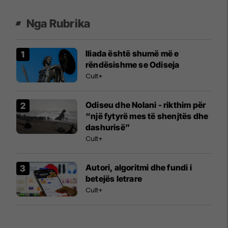
Nga Rubrika
Iliada është shumë më e
rëndësishme se Odiseja
Cult+
Odiseu dhe Nolani - rikthim për
“një fytyrë mes të shenjtës dhe
dashurisë”
Cult+
Autori, algoritmi dhe fundi i
betejës letrare
Cult+