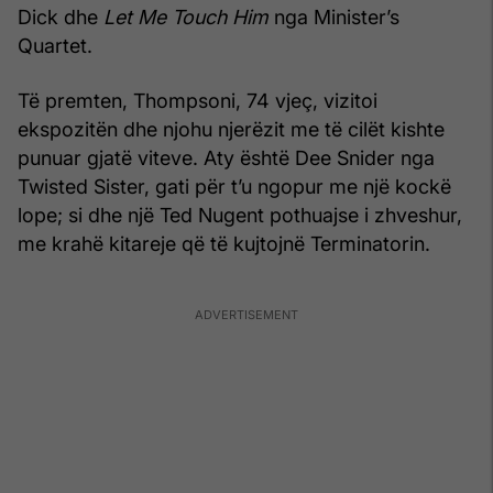
Dick dhe
Let Me Touch Him
nga Minister’s
Quartet.
Të premten, Thompsoni, 74 vjeç, vizitoi
ekspozitën dhe njohu njerëzit me të cilët kishte
punuar gjatë viteve. Aty është Dee Snider nga
Twisted Sister, gati për t’u ngopur me një kockë
lope; si dhe një Ted Nugent pothuajse i zhveshur,
me krahë kitareje që të kujtojnë Terminatorin.