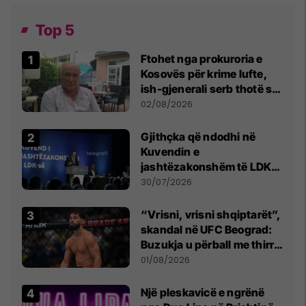
Top 5
Ftohet nga prokuroria e
Kosovës për krime lufte,
ish-gjenerali serb thotë se
dikush e tradhtoi në
02/08/2026
Beograd
Gjithçka që ndodhi në
Kuvendin e
jashtëzakonshëm të LDK-
së
30/07/2026
“Vrisni, vrisni shqiptarët”,
skandal në UFC Beograd:
Buzukja u përball me thirrje
anti-shqiptare nga
01/08/2026
tribunat
Një pleskavicë e ngrënë