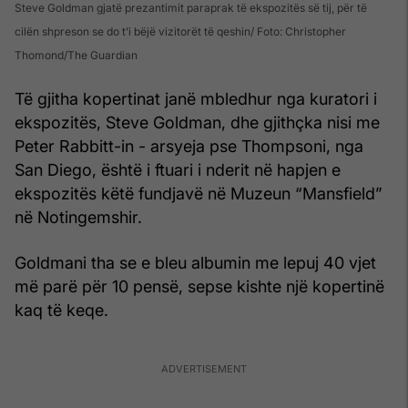
Steve Goldman gjatë prezantimit paraprak të ekspozitës së tij, për të
cilën shpreson se do t’i bëjë vizitorët të qeshin
Foto: Christopher
Thomond/The Guardian
Të gjitha kopertinat janë mbledhur nga kuratori i
ekspozitës, Steve Goldman, dhe gjithçka nisi me
Peter Rabbitt-in - arsyeja pse Thompsoni, nga
San Diego, është i ftuari i nderit në hapjen e
ekspozitës këtë fundjavë në Muzeun “Mansfield”
në Notingemshir.
Goldmani tha se e bleu albumin me lepuj 40 vjet
më parë për 10 pensë, sepse kishte një kopertinë
kaq të keqe.