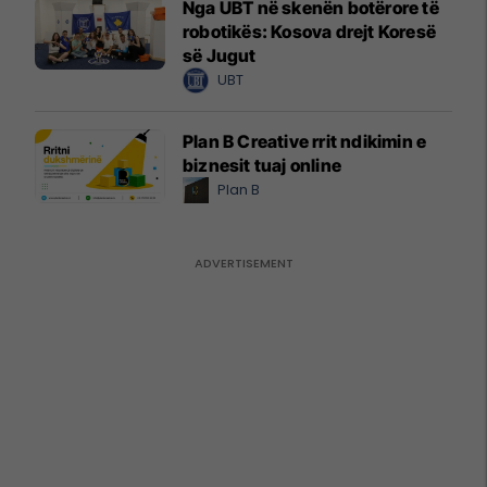
Nga UBT në skenën botërore të
robotikës: Kosova drejt Koresë
së Jugut
UBT
Plan B Creative rrit ndikimin e
biznesit tuaj online
Plan B