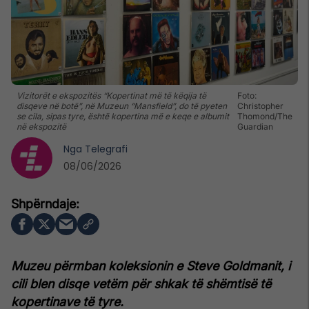
Vizitorët e ekspozitës “Kopertinat më të këqija të
Foto:
disqeve në botë”, në Muzeun “Mansfield”, do të pyeten
Christopher
se cila, sipas tyre, është kopertina më e keqe e albumit
Thomond/The
në ekspozitë
Guardian
Nga
Telegrafi
08/06/2026
Muzeu përmban koleksionin e Steve Goldmanit, i
cili blen disqe vetëm për shkak të shëmtisë të
kopertinave të tyre.