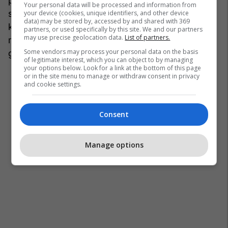
për albume që ngjallin më shumë debate. Një
Your personal data will be processed and information from
shembull është albumi
Lovesexy
nga Prince, ku
your device (cookies, unique identifiers, and other device
data) may be stored by, accessed by and shared with 369
këngëtari, i zhytur në mendime, shtrihet lakuriq
partners, or used specifically by this site. We and our partners
may use precise geolocation data.
List of partners.
mbi një zambak gjigant. E tmerrshme apo
Some vendors may process your personal data on the basis
gjeniale?
of legitimate interest, which you can object to by managing
your options below. Look for a link at the bottom of this page
or in the site menu to manage or withdraw consent in privacy
and cookie settings.
Consent
Manage options