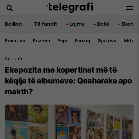
Ballina
Të fundit
Lajme
Botë
Ekono
Prishtina
Prizreni
Peja
Ferizaj
Gjakova
Mitrov
Cult
>
Cult+
Ekspozita me kopertinat më të
këqija të albumeve: Qesharake apo
makth?