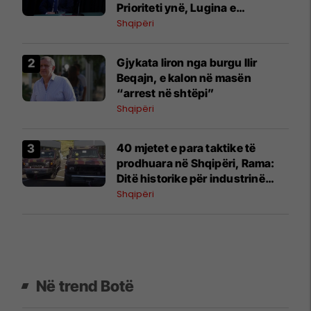
Prioriteti ynë, Lugina e
Preshevës
Shqipëri
Gjykata liron nga burgu Ilir
Beqajn, e kalon në masën
“arrest në shtëpi”
Shqipëri
40 mjetet e para taktike të
prodhuara në Shqipëri, Rama:
Ditë historike për industrinë
ushtarake
Shqipëri
Në trend Botë