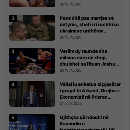
26/07/2026
Pesë ditë pas marrjes së
detyrës, shefi i ri i ushtrisë
ukrainase urdhëron
kontroll të madh
26/07/2026
Vetëm dy raunde dhe
miliona euro në xhep,
zbulohet sa fituan Joshua
e Prenga
26/07/2026
Vëllai iu etiketua si pjesëtar
i grupit të Arkanit, Drejtori i
Ekonomisë në Prizren
mohon pretendimet
24/07/2026
Gjithçka që ndodhi në
Kuvendin e
jashtëzakonshëm të LDK-