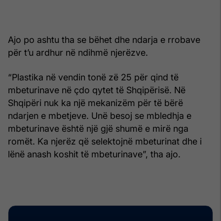
Ajo po ashtu tha se bëhet dhe ndarja e rrobave
për t’u ardhur në ndihmë njerëzve.
“Plastika në vendin tonë zë 25 për qind të
mbeturinave në çdo qytet të Shqipërisë. Në
Shqipëri nuk ka një mekanizëm për të bërë
ndarjen e mbetjeve. Unë besoj se mbledhja e
mbeturinave është një gjë shumë e mirë nga
romët. Ka njerëz që selektojnë mbeturinat dhe i
lënë anash koshit të mbeturinave”, tha ajo.