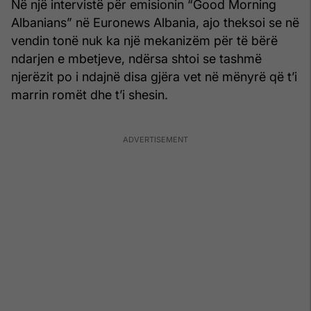
Në një intervistë për emisionin “Good Morning
Albanians” në Euronews Albania, ajo theksoi se në
vendin tonë nuk ka një mekanizëm për të bërë
ndarjen e mbetjeve, ndërsa shtoi se tashmë
njerëzit po i ndajnë disa gjëra vet në mënyrë që t’i
marrin romët dhe t’i shesin.