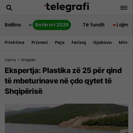
Ballina
Botërori 2026
Të fundit
Lajme
Prishtina
Prizreni
Peja
Ferizaj
Gjakova
Mitrov
Lajme
>
Shqipëri
Ekspertja: Plastika zë 25 për qind
të mbeturinave në çdo qytet të
Shqipërisë