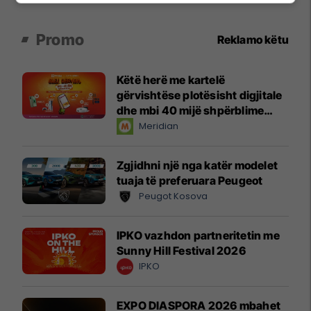
Promo
Reklamo këtu
Këtë herë me kartelë
gërvishtëse plotësisht digjitale
dhe mbi 40 mijë shpërblime
instant!
Meridian
Zgjidhni një nga katër modelet
tuaja të preferuara Peugeot
Peugot Kosova
IPKO vazhdon partneritetin me
Sunny Hill Festival 2026
IPKO
EXPO DIASPORA 2026 mbahet