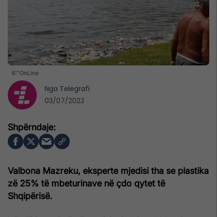
6:"OnLine
Nga
Telegrafi
03/07/2023
Valbona Mazreku, eksperte mjedisi tha se plastika
zë 25% të mbeturinave në çdo qytet të
Shqipërisë.