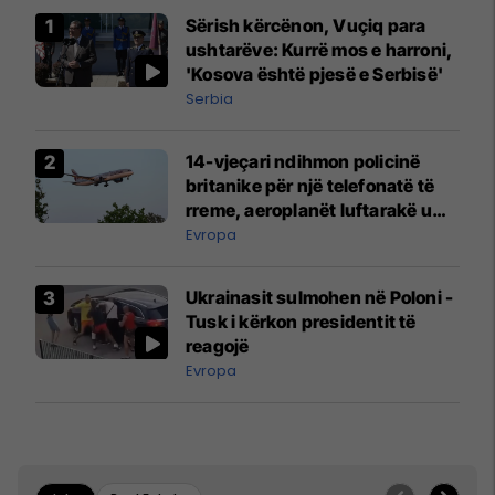
Sërish kërcënon, Vuçiq para
ushtarëve: Kurrë mos e harroni,
'Kosova është pjesë e Serbisë'
Serbia
14-vjeçari ndihmon policinë
britanike për një telefonatë të
rreme, aeroplanët luftarakë u
ngritën në ajër për të
Evropa
interceptuar fluturaken e Qatar
Airways që po shkonte drejt
Ukrainasit sulmohen në Poloni -
Mançesterit
Tusk i kërkon presidentit të
reagojë
Evropa