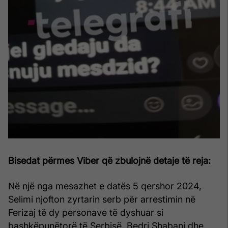
Bisedat përmes Viber që zbulojnë detaje të reja:
Në një nga mesazhet e datës 5 qershor 2024,
Selimi njofton zyrtarin serb për arrestimin në
Ferizaj të dy personave të dyshuar si
bashkëpunëtorë të Serbisë, Bedri Shabani dhe