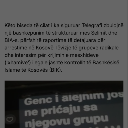
Këto biseda të cilat i ka siguruar Telegrafi zbulojnë
një bashkëpunim të strukturuar mes Selimit dhe
BIA-s, përfshirë raportime të detajuara për
arrestime në Kosovë, lëvizje të grupeve radikale
dhe interesim për krijimin e mesxhideve
('xhamive') ilegale jashtë kontrollit të Bashkësisë
Islame të Kosovës (BIK).