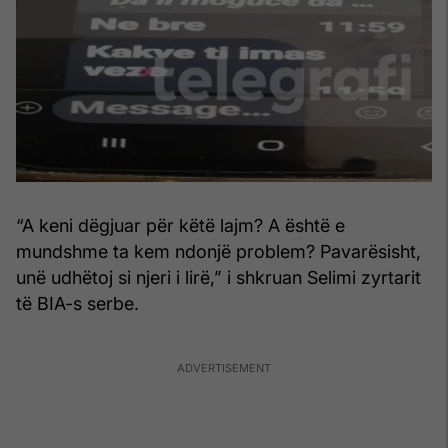
“A keni dëgjuar për këtë lajm? A është e
mundshme ta kem ndonjë problem? Pavarësisht,
unë udhëtoj si njeri i lirë,” i shkruan Selimi zyrtarit
të BIA-s serbe.