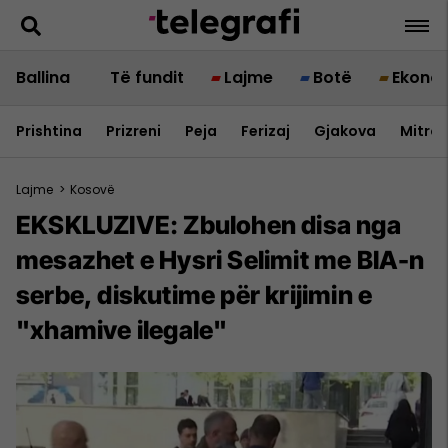
Ballina
Të fundit
Lajme
Botë
Ekono
Prishtina
Prizreni
Peja
Ferizaj
Gjakova
Mitrov
Lajme
>
Kosovë
EKSKLUZIVE: Zbulohen disa nga
mesazhet e Hysri Selimit me BIA-n
serbe, diskutime për krijimin e
"xhamive ilegale"