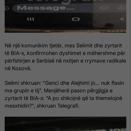
Në një komunikim tjetër, mes Selimit dhe zyrtarit
të BIA-s, konfirmohen dyshimet e mëhershme për
përfshirjen e Serbisë në nxitjen e rrymave radikale
në Kosovë.
Selimi shkruan: “Genci dhe Alejhimi jo… nuk flasin
me grupin e tij”. Menjëherë pason përgjigja e
zyrtarit të BIA-s: “A po shikojnë që ta themelojnë
mesxhidin?”, shkruan Telegrafi.