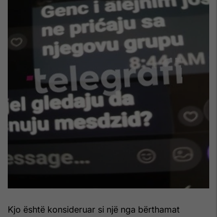
Kjo është konsideruar si një nga bërthamat