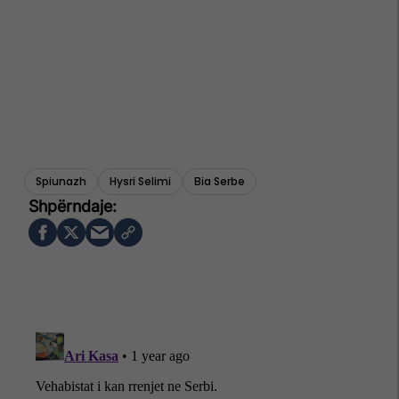
Spiunazh
Hysri Selimi
Bia Serbe