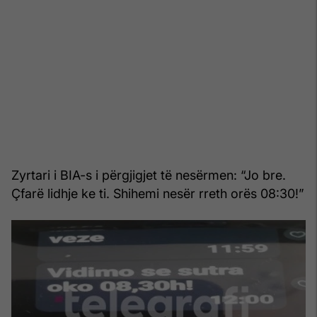
Zyrtari i BIA-s i përgjigjet të nesërmen: “Jo bre.
Çfarë lidhje ke ti. Shihemi nesër rreth orës 08:30!”