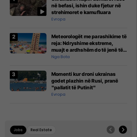
në befasi, ishin duke fjetur në
strehimoret e kamufluara
Evropa
Meteorologët me parashikime të
reja: Ndryshime ekstreme,
muajt e ardhshëm do të jenë të
pazakontë
Nga Bota
Momenti kur droni ukrainas
godet plazhin në Rusi, pranë
"pallatit të Putinit"
Evropa
Jobs
Real Estate