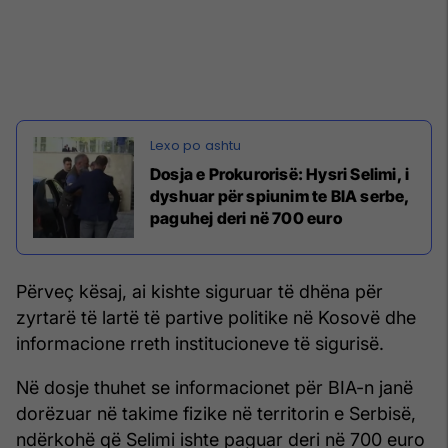
Dosja e Prokurorisë: Hysri Selimi, i
dyshuar për spiunim te BIA serbe,
paguhej deri në 700 euro
Përveç kësaj, ai kishte siguruar të dhëna për
zyrtarë të lartë të partive politike në Kosovë dhe
informacione rreth institucioneve të sigurisë.
Në dosje thuhet se informacionet për BIA-n janë
dorëzuar në takime fizike në territorin e Serbisë,
ndërkohë që Selimi ishte paguar deri në 700 euro