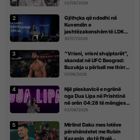
dikush e tradhtoi në
02/08/2026
Beograd
Gjithçka që ndodhi në
Kuvendin e
jashtëzakonshëm të LDK-
së
30/07/2026
“Vrisni, vrisni shqiptarët”,
skandal në UFC Beograd:
Buzukja u përball me thirrje
anti-shqiptare nga
01/08/2026
tribunat
Një pleskavicë e ngrënë
nga Dua Lipa në Prishtinë
në orën 04:28 të mëngjesit
- dhe bota digjitale serbe
03/08/2026
shpall gjendjen e luftës
Mirlind Daku mes lotëve
përshëndetet me Rubin
Kazanin, do të fitojë