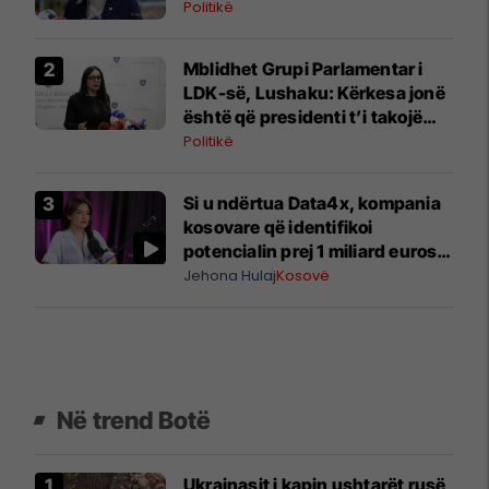
Politikë
Mblidhet Grupi Parlamentar i
LDK-së, Lushaku: Kërkesa jonë
është që presidenti t’i takojë
LDK-së
Politikë
Si u ndërtua Data4x, kompania
kosovare që identifikoi
potencialin prej 1 miliard eurosh
për prodhimin lokal
Jehona Hulaj
Kosovë
Në trend Botë
Ukrainasit i kapin ushtarët rusë