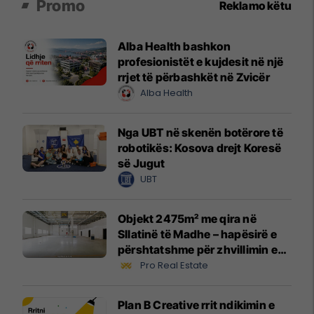
Promo
Reklamo këtu
Alba Health bashkon
profesionistët e kujdesit në një
rrjet të përbashkët në Zvicër
Alba Health
Nga UBT në skenën botërore të
robotikës: Kosova drejt Koresë
së Jugut
UBT
Objekt 2475m² me qira në
Sllatinë të Madhe – hapësirë e
përshtatshme për zhvillimin e
biznesit #16068
Pro Real Estate
Plan B Creative rrit ndikimin e