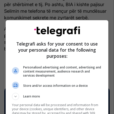
për shërbimet e tij. Po ashtu, BIA i kishte pajisur
Selimin me telefona të mençur për të mundësuar
komunikimet sekrete me zyrtarët serbë.
Arrestimi i Selimit është parë si pjesë e një
përpjekjeje më të gjerë për të luftuar rrjetet e
spiunazhit dhe ndikimin e jashtëm në çështjet e
Telegrafi asks for your consent to use
brendshme të sigurisë së Kosovës.
/Telegrafi/
your personal data for the following
purposes:
Personalised advertising and content, advertising and
content measurement, audience research and
services development
Store and/or access information on a device
Learn more
Your personal data will be processed and information from
your device (cookies, unique identifiers, and other device
data) may be stored by, accessed by and shared with 369