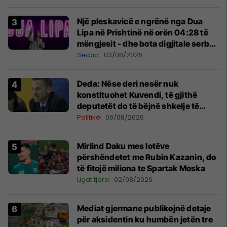
Një pleskavicë e ngrënë nga Dua
Lipa në Prishtinë në orën 04:28 të
mëngjesit - dhe bota digjitale serbe
shpall gjendjen e luftës
Serbia
03/08/2026
Deda: Nëse deri nesër nuk
konstituohet Kuvendi, të gjithë
deputetët do të bëjnë shkelje të
rëndë kushtetuese
Politikë
06/08/2026
Mirlind Daku mes lotëve
përshëndetet me Rubin Kazanin, do
të fitojë miliona te Spartak Moska
Ligat tjera
02/08/2026
Mediat gjermane publikojnë detaje
për aksidentin ku humbën jetën tre