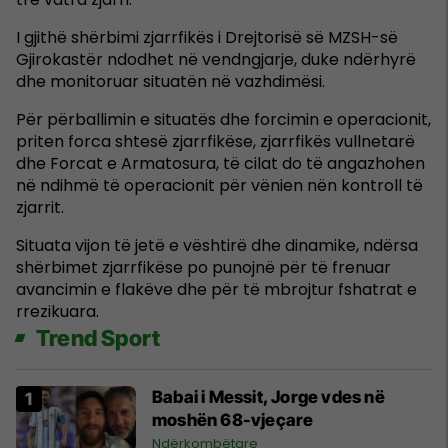
I gjithë shërbimi zjarrfikës i Drejtorisë së MZSH-së
Gjirokastër ndodhet në vendngjarje, duke ndërhyrë
dhe monitoruar situatën në vazhdimësi.
Për përballimin e situatës dhe forcimin e operacionit,
priten forca shtesë zjarrfikëse, zjarrfikës vullnetarë
dhe Forcat e Armatosura, të cilat do të angazhohen
në ndihmë të operacionit për vënien nën kontroll të
zjarrit.
Situata vijon të jetë e vështirë dhe dinamike, ndërsa
shërbimet zjarrfikëse po punojnë për të frenuar
avancimin e flakëve dhe për të mbrojtur fshatrat e
rrezikuara.
Trend Sport
Babai i Messit, Jorge vdes në
moshën 68-vjeçare
Ndërkombëtare