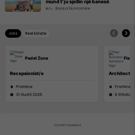
mund t’ju sjellin një banesë
Banka Ekonomike
Jobs
Real Estate
Padel Zone
Flex 
Recepsionist/e
Architect
Prishtine
Prishtinë
31 Gusht 2026
6 Shtator 