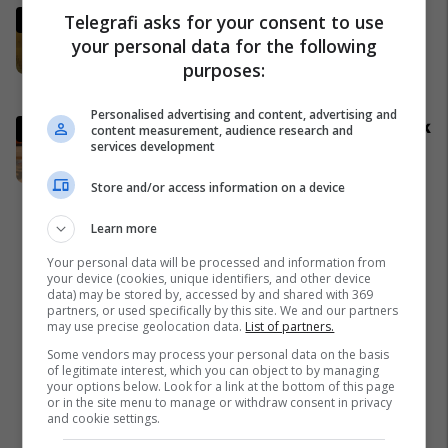
Kurti: Nëse hedhja me vezë është
Telegrafi asks for your consent to use
çmimi që duhet ta paguaj për t’u
your personal data for the following
takuar e bashkëbiseduar jam i
purposes:
lumtur ta bëj këtë
Politikë
Personalised advertising and content, advertising and
Zelensky në Beograd: Ukraina nuk
content measurement, audience research and
services development
e ka ndryshuar qëndrimin për
Kosovën
Store and/or access information on a device
Politikë
Learn more
Your personal data will be processed and information from
your device (cookies, unique identifiers, and other device
data) may be stored by, accessed by and shared with 369
partners, or used specifically by this site. We and our partners
may use precise geolocation data.
List of partners.
Some vendors may process your personal data on the basis
of legitimate interest, which you can object to by managing
your options below. Look for a link at the bottom of this page
or in the site menu to manage or withdraw consent in privacy
and cookie settings.