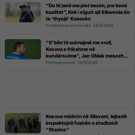
“Do të jenë me plot besim, por kemi
kualitet”, Kek i sigurt që Sllovenia do
ta ‘thyejë’ Kosovën
Kombëtarja e Kosovës
14/11/2025
“S’bën të sulmojmë me vrull,
Kosova e frikshme në
kundërsulme”, Jan Oblak mesazh
bashkëlojtarëve
Përfaqësueset
14/11/2025
Kosova mbërrin në Slloveni, lojtarët
inspektojnë fushën e stadiumit
“Stozice”