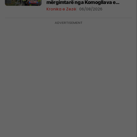
mërgimtarë nga Komogllava e
Ferizajt
Kronika e Zezë
06/08/2026