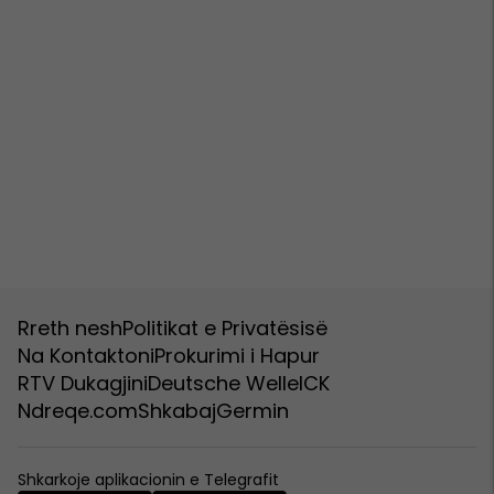
Rreth nesh
Politikat e Privatësisë
Na Kontaktoni
Prokurimi i Hapur
RTV Dukagjini
Deutsche Welle
ICK
Ndreqe.com
Shkabaj
Germin
Shkarkoje aplikacionin e Telegrafit