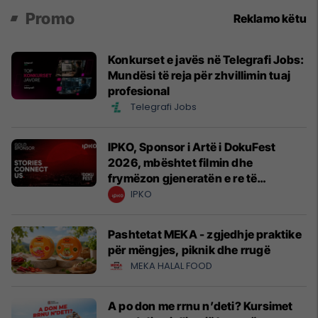
Promo
Reklamo këtu
Konkurset e javës në Telegrafi Jobs:
Mundësi të reja për zhvillimin tuaj
profesional
Telegrafi Jobs
IPKO, Sponsor i Artë i DokuFest
2026, mbështet filmin dhe
frymëzon gjeneratën e re të
krijuesve
IPKO
Pashtetat MEKA - zgjedhje praktike
për mëngjes, piknik dhe rrugë
MEKA HALAL FOOD
A po don me rrnu n’deti? Kursimet