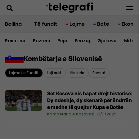
Ballina
Të fundit
Lajme
Botë
Ekono
Prishtina
Prizreni
Peja
Ferizaj
Gjakova
Mitrov
Kombëtarja e Sllovenisë
Lajmet e Fundit
Lojtarët
Historia
Fansat
Sot Kosova nis hapat drejt historisë:
Dy ndeshje, dy skenarë për ëndrrën
e madhe të quajtur Kupa e Botës
Kombëtarja e Kosovës
15/11/2025