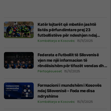
Katër lojtarët që mbetën jashtë
listës përfundimtare prej 23
futbollistëve për ndeshjen ndaj
Sllovenisë
Kombëtarja e Kosovës
15/11/2025
Federata e Futbollit të Sllovenisë
vjen me një informacion të
rëndësishëm për tifozët vendas dhe
ata të Kosovës
Përfaqësueset
15/11/2025
Formacioni i mundshëm i Kosovës
ndaj Sllovenisë – Foda me disa
ndryshime
Kombëtarja e Kosovës
15/11/2025