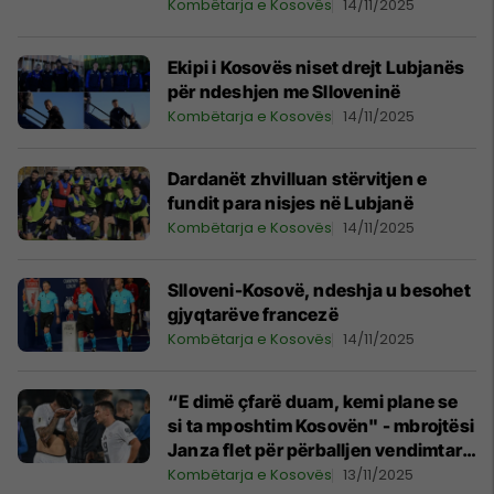
Kombëtarja e Kosovës
14/11/2025
Ekipi i Kosovës niset drejt Lubjanës
për ndeshjen me Slloveninë
Kombëtarja e Kosovës
14/11/2025
Dardanët zhvilluan stërvitjen e
fundit para nisjes në Lubjanë
Kombëtarja e Kosovës
14/11/2025
Slloveni-Kosovë, ndeshja u besohet
gjyqtarëve francezë
Kombëtarja e Kosovës
14/11/2025
“E dimë çfarë duam, kemi plane se
si ta mposhtim Kosovën" - mbrojtësi
Janza flet për përballjen vendimtare
për sllovenët
Kombëtarja e Kosovës
13/11/2025