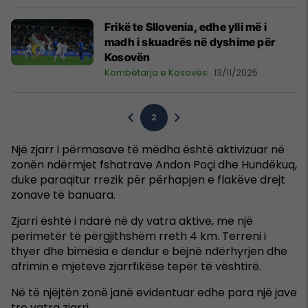
Frikë te Sllovenia, edhe ylli më i
madh i skuadrës në dyshime për
Kosovën
Kombëtarja e Kosovës
13/11/2025
2
Një zjarr i përmasave të mëdha është aktivizuar në
zonën ndërmjet fshatrave Andon Poçi dhe Hundëkuq,
duke paraqitur rrezik për përhapjen e flakëve drejt
zonave të banuara.
Zjarri është i ndarë në dy vatra aktive, me një
perimetër të përgjithshëm rreth 4 km. Terreni i
thyer dhe bimësia e dendur e bëjnë ndërhyrjen dhe
afrimin e mjeteve zjarrfikëse tepër të vështirë.
Në të njëjtën zonë janë evidentuar edhe para një jave
tre vatra zjarri.