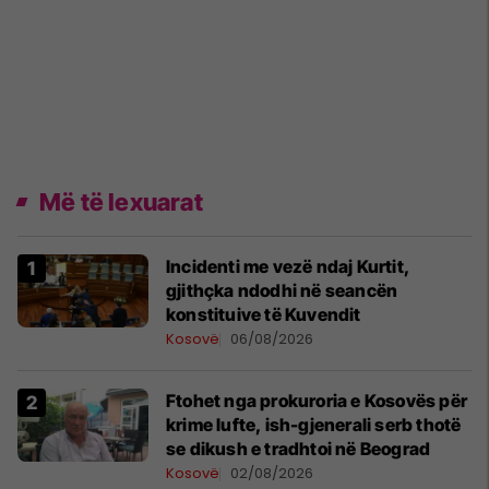
Më të lexuarat
Incidenti me vezë ndaj Kurtit,
gjithçka ndodhi në seancën
konstituive të Kuvendit
Kosovë
06/08/2026
Ftohet nga prokuroria e Kosovës për
krime lufte, ish-gjenerali serb thotë
se dikush e tradhtoi në Beograd
Kosovë
02/08/2026