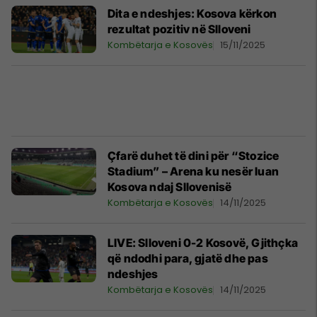
Dita e ndeshjes: Kosova kërkon
rezultat pozitiv në Slloveni
Kombëtarja e Kosovës
15/11/2025
Çfarë duhet të dini për “Stozice
Stadium” – Arena ku nesër luan
Kosova ndaj Sllovenisë
Kombëtarja e Kosovës
14/11/2025
LIVE: Slloveni 0-2 Kosovë, Gjithçka
që ndodhi para, gjatë dhe pas
ndeshjes
Kombëtarja e Kosovës
14/11/2025