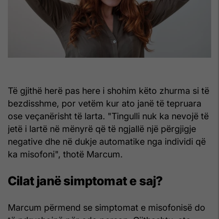
Të gjithë herë pas here i shohim këto zhurma si të
bezdisshme, por vetëm kur ato janë të tepruara
ose veçanërisht të larta. "Tingulli nuk ka nevojë të
jetë i lartë në mënyrë që të ngjallë një përgjigje
negative dhe në dukje automatike nga individi që
ka misofoni", thotë Marcum.
Cilat janë simptomat e saj?
Marcum përmend se simptomat e misofonisë do