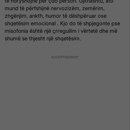
të ndryshojnë për çdo person. Gjithashtu, ato
mund të përfshijnë nervozizëm, zemërim,
zhgënjim, ankth, humor të dëshpëruar ose
shqetësim emocional . Kjo do të shpjegonte pse
misofonia është një çrregullim i vërtetë dhe më
shumë se thjesht një shqetësim.