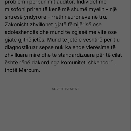
problem i përpunimit auditor. Individët me
misofoni priren të kenë më shumë myelin - një
shtresë yndyrore - rreth neuroneve në tru.
Zakonisht zhvillohet gjatë fëmijërisë ose
adoleshencës dhe mund të zgjasë me vite ose
gjatë gjithë jetës. Mund të jetë e vështirë për t'u
diagnostikuar sepse nuk ka ende vlerësime të
zhvilluara mirë dhe të standardizuara për të cilat
është rënë dakord nga komuniteti shkencor” ,
thotë Marcum.