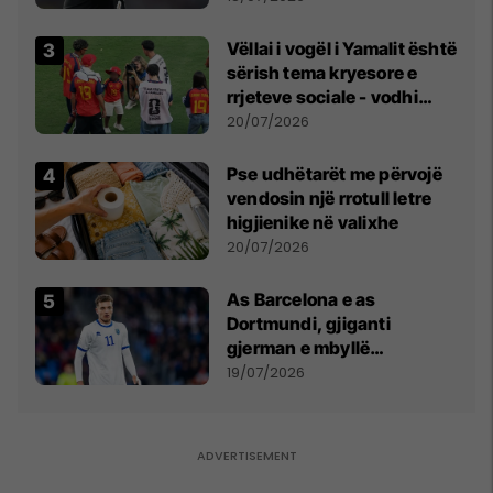
Vëllai i vogël i Yamalit është
sërish tema kryesore e
rrjeteve sociale - vodhi
vëmendjen pas finales së
20/07/2026
Kupës së Botës
Pse udhëtarët me përvojë
vendosin një rrotull letre
higjienike në valixhe
20/07/2026
As Barcelona e as
Dortmundi, gjiganti
gjerman e mbyllë
marrëveshjen për Fisnik
19/07/2026
Asllanin