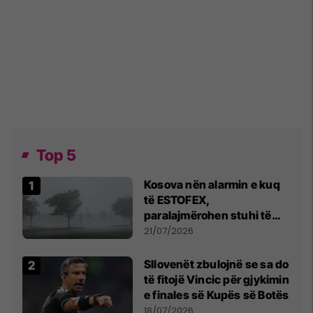
Top 5
Kosova nën alarmin e kuq
të ESTOFEX,
paralajmërohen stuhi të
fuqishme me breshër dhe
21/07/2026
erëra të forta
Sllovenët zbulojnë se sa do
të fitojë Vincic për gjykimin
e finales së Kupës së Botës
18/07/2026