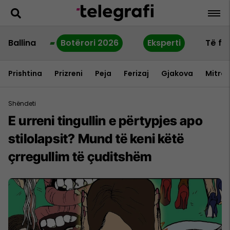
Ballina
Botërori 2026
Eksperti
Të fu
Prishtina
Prizreni
Peja
Ferizaj
Gjakova
Mitrov
Shëndeti
E urreni tingullin e përtypjes apo
stilolapsit? Mund të keni këtë
çrregullim të çuditshëm