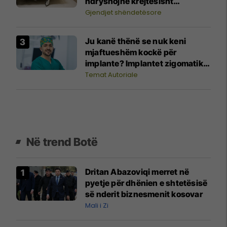
ndryshojnë krejtësisht
pushimin tuaj
Gjendjet shëndetësore
Ju kanë thënë se nuk keni
mjaftueshëm kockë për
implante? Implantet zigomatike
mund ta ndryshojnë situatën
Temat Autoriale
Në trend Botë
Dritan Abazoviqi merret në
pyetje për dhënien e shtetësisë
së nderit biznesmenit kosovar
Mali i Zi