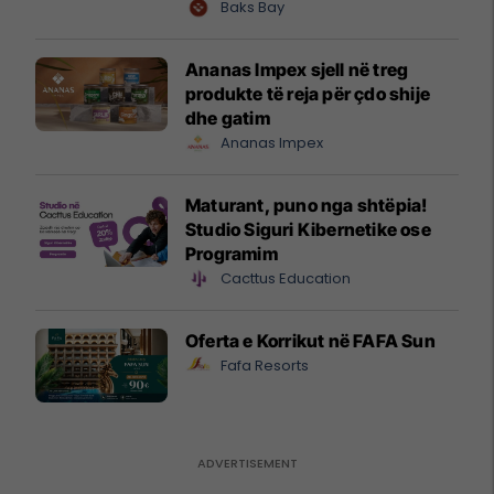
shtandin dhe zbuloni
Baks Bay
mundësitë e investimit
Ananas Impex sjell në treg
produkte të reja për çdo shije
dhe gatim
Ananas Impex
Maturant, puno nga shtëpia!
Studio Siguri Kibernetike ose
Programim
Cacttus Education
Oferta e Korrikut në FAFA Sun
Fafa Resorts