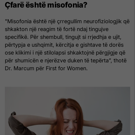
Çfarë është misofonia?
"Misofonia është një çrregullim neurofiziologjik që
shkakton një reagim të fortë ndaj tingujve
specifikë. Për shembull, tingujt si rrjedhja e ujit,
përtypja e ushqimit, kërcitja e gishtave të dorës
ose klikimi i një stilolapsi shkaktojnë përgjigje që
për shumicën e njerëzve duken të tepërta”, thotë
Dr. Marcum për First for Women.