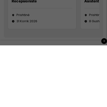
Recepsioniste
Asistente e S
Prishtinë
Prishtinë
31 Korrik 2026
8 Gusht 20
×