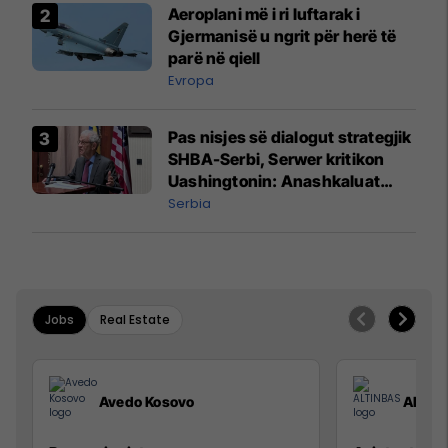
Aeroplani më i ri luftarak i
Gjermanisë u ngrit për herë të
parë në qiell
Evropa
Pas nisjes së dialogut strategjik
SHBA-Serbi, Serwer kritikon
Uashingtonin: Anashkaluat
Banjskën, sulmin ndaj KFOR-it
Serbia
dhe rrëmbimin e Policëve të
Kosovës
Jobs
Real Estate
Avedo Kosovo
ALTIN