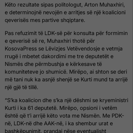
Këto rezultate sipas politologut, Arton Muhaxhiri,
e determinojnë nevojën e arritjes së një koalicioni
qeverisës mes partive shqiptare.
Pas refuzimit të LDK-së për konsulta për formimin
e qeverisë së re, Muhaxhiri thotë për
KosovaPress se Lëvizjes Vetëvendosje e vetmja
rrugë i mbetet dakordimi me tre deputetët e
Nismës dhe përmbushja e kërkesave të
komuniteteve jo shumicë. Mirëpo, ai shton se deri
më tani nuk ka asnjë shenjë se Kurti mund ta arrijë
një gjë të tillë.
“S’ka koalicion dhe s’ka një dëshmi se kryeministri
Kurti i ka 61 deputetë. Mirëpo, opsioni i vetëm
është që t’i arrijë këto vota me Nismën. Me PDK-
në, LDK-në dhe AAK-në, i ka shembur urat e
bashkëpunimit, prandaj nëse eventualisht