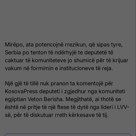
Mirëpo, ata potencojnë rrezikun, që sipas tyre,
Serbia po tenton të ndërhyjë te deputetë të
caktuar të komuniteteve jo shumicë për të krijuar
vakum në formimin e institucioneve të reja.
Një gjë të tillë nuk pranon ta komentojë për
KosovaPress deputeti i zgjedhur nga komuniteti
egjiptian Veton Berisha. Megjithatë, ai thotë se
është në pritje të një ftese të dytë nga lideri i LVV-
së, për të diskutuar rreth kërkesave të tij.