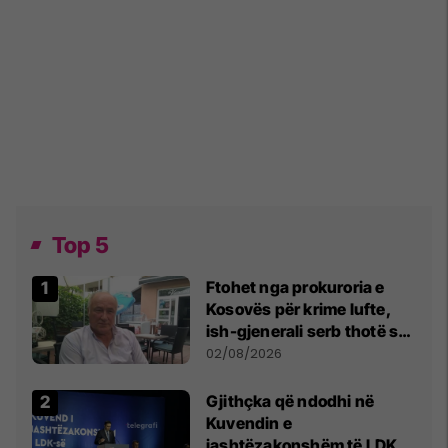
Top 5
Ftohet nga prokuroria e
Kosovës për krime lufte,
ish-gjenerali serb thotë se
dikush e tradhtoi në
02/08/2026
Beograd
Gjithçka që ndodhi në
Kuvendin e
jashtëzakonshëm të LDK-