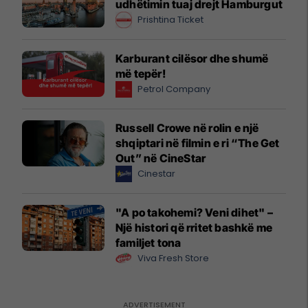
udhëtimin tuaj drejt Hamburgut
Prishtina Ticket
Karburant cilësor dhe shumë
më tepër!
Petrol Company
Russell Crowe në rolin e një
shqiptari në filmin e ri “The Get
Out” në CineStar
Cinestar
"A po takohemi? Veni dihet" –
Një histori që rritet bashkë me
familjet tona
Viva Fresh Store