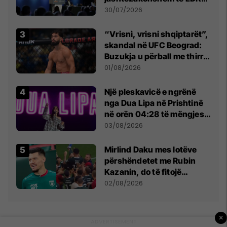
së
30/07/2026
“Vrisni, vrisni shqiptarët”,
skandal në UFC Beograd:
Buzukja u përball me thirrje
anti-shqiptare nga
01/08/2026
tribunat
Një pleskavicë e ngrënë
nga Dua Lipa në Prishtinë
në orën 04:28 të mëngjesit
- dhe bota digjitale serbe
03/08/2026
shpall gjendjen e luftës
Mirlind Daku mes lotëve
përshëndetet me Rubin
Kazanin, do të fitojë
miliona te Spartak Moska
02/08/2026
×