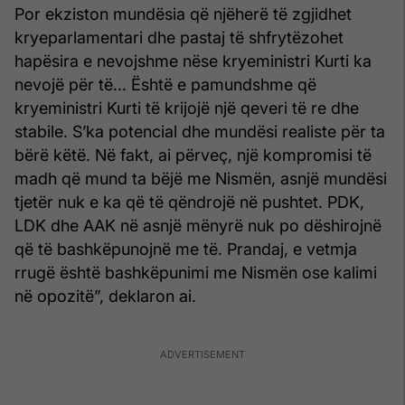
Por ekziston mundësia që njëherë të zgjidhet
kryeparlamentari dhe pastaj të shfrytëzohet
hapësira e nevojshme nëse kryeministri Kurti ka
nevojë për të... Është e pamundshme që
kryeministri Kurti të krijojë një qeveri të re dhe
stabile. S’ka potencial dhe mundësi realiste për ta
bërë këtë. Në fakt, ai përveç, një kompromisi të
madh që mund ta bëjë me Nismën, asnjë mundësi
tjetër nuk e ka që të qëndrojë në pushtet. PDK,
LDK dhe AAK në asnjë mënyrë nuk po dëshirojnë
që të bashkëpunojnë me të. Prandaj, e vetmja
rrugë është bashkëpunimi me Nismën ose kalimi
në opozitë”, deklaron ai.