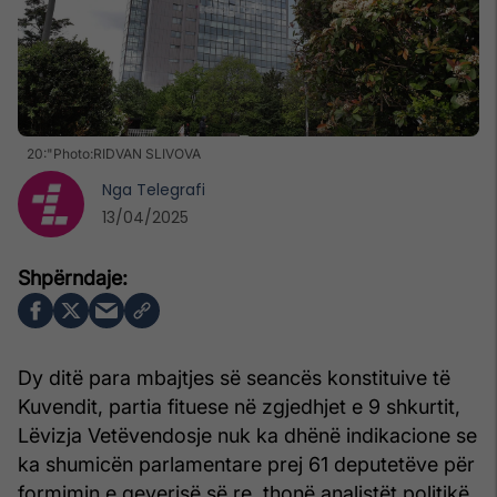
20:"Photo:RIDVAN SLIVOVA
Nga
Telegrafi
13/04/2025
Dy ditë para mbajtjes së seancës konstituive të
Kuvendit, partia fituese në zgjedhjet e 9 shkurtit,
Lëvizja Vetëvendosje nuk ka dhënë indikacione se
ka shumicën parlamentare prej 61 deputetëve për
formimin e qeverisë së re, thonë analistët politikë.