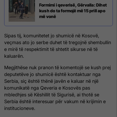
Formimi i qeverisë, Gërvalla: Dihet
kush do ta formojë më 15 prill apo
më vonë
Sipas tij, komunitetet jo shumicë në Kosovë,
veçmas ato jo serbe duhet të tregojnë shembullin
e mirë të respektimit të shtetit sikurse në të
kaluarën.
Megjithëse nuk pranon të komentojë se kush prej
deputetëve jo shumicë është kontaktuar nga
Serbia, siç është thënë javën e kaluar në një
komunikatë nga Qeveria e Kosovës pas
mbledhjes së Këshillit të Sigurisë, ai thotë se
Serbia është interesuar për vakum në krijimin e
institucioneve.