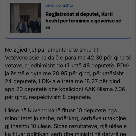
Regjistrohet si deputet, Kurti
hesht për formimin e qeverisë së
re
Në zgjedhjet parlamentare të shkurtit,
Vetëvendosje ka dalë e para me 42.30 për qind të
votave, rrjedhimisht do t’i ketë 48 deputetë. PDK-
ja është e dyta me 20.95 për qind, përkatësisht
24 deputetë, LDK-ja e treta me 18.27 për qind
apo 20 deputetë dhe koalicioni AAK-Nisma 7.06
për qind, respektivisht 8 deputetë.
Ulëse në Kuvend kanë fituar 10 deputetë nga
minoritetet jo serbe, ndërkaq, serbëve u takojnë
gjithashtu 10 ulëse. Sipas rezultateve, një ulëse e
ka fituar politikani serb dhe ministri në detyrë në