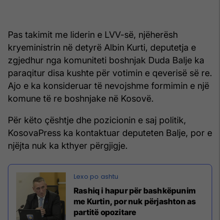
Pas takimit me liderin e LVV-së, njëherësh
kryeministrin në detyrë Albin Kurti, deputetja e
zgjedhur nga komuniteti boshnjak Duda Balje ka
paraqitur disa kushte për votimin e qeverisë së re.
Ajo e ka konsideruar të nevojshme formimin e një
komune të re boshnjake në Kosovë.
Për këto çështje dhe pozicionin e saj politik,
KosovaPress ka kontaktuar deputeten Balje, por e
njëjta nuk ka kthyer përgjigje.
Rashiq i hapur për bashkëpunim
me Kurtin, por nuk përjashton as
partitë opozitare