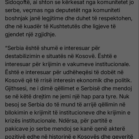
Sidoqoftë, ai shton se kërkesat nga komunitetet jo
serbe, veçmas nga deputetët nga komuniteti
boshnjak janë legjitime dhe duhet të respektohen,
dhe në kuadër të Kushtetutës dhe ligjeve të
gjendet një zgjidhje.
“Serbia është shumë e interesuar për
destabilizimin e situatës në Kosovë. Është e
interesuar për krijimin e vakumeve institucionale.
Është e interesuar për udhëheqësi të dobët në
Kosovë që të rrisë interesin ekonomik dhe politik.
Gjithsesi, ne i dimë qëllimet e Serbisë dhe mendoj
se në këtë drejtim ne jemi një hap para tyre. Nuk
besoj se Serbia do të mund të arrijë qëllimin në
bllokimin e krijimit të institucioneve dhe krijimin e
krizës institucionale. Ndërsa, për partitë e
pakicave jo serbe mendoj se kanë qenë akterë
pozitivë edhe në historinë e Kosovës dhe qeveritë