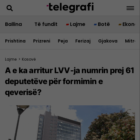
Ballina
Të fundit
Lajme
Botë
Ekono
Prishtina
Prizreni
Peja
Ferizaj
Gjakova
Mitrov
Lajme
>
Kosovë
​A e ka arritur LVV-ja numrin prej 61
deputetëve për formimin e
qeverisë?