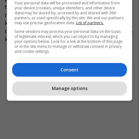
Your personal data will be processed and information from
të njollosjes e stigmatizimit politik të saj. Por, në
your device (cookies, unique identifiers, and other device
data) may be stored by, accessed by and shared with 369
momentin që zonja Balje do të përafrohet me
partners, or used specifically by this site. We and our partners
kryeministrin Kurti, atëherë të gjitha këto ankesa
may use precise geolocation data.
List of partners.
dhe fajësime do të zhduken. Kjo ka ndodhur në të
Some vendors may process your personal data on the basis
of legitimate interest, which you can object to by managing
kaluarën”, thekson Muhaxhiri.
your options below. Look for a link at the bottom of this page
or in the site menu to manage or withdraw consent in privacy
and cookie settings.
Consent
Manage options