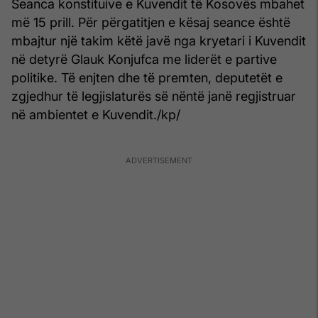
Seanca konstituive e Kuvendit të Kosovës mbahet
më 15 prill. Për përgatitjen e kësaj seance është
mbajtur një takim këtë javë nga kryetari i Kuvendit
në detyrë Glauk Konjufca me liderët e partive
politike. Të enjten dhe të premten, deputetët e
zgjedhur të legjislaturës së nëntë janë regjistruar
në ambientet e Kuvendit./kp/