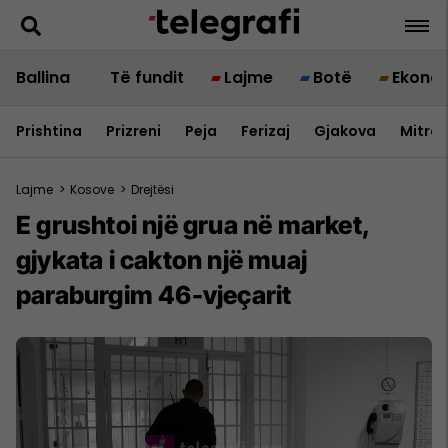
Ballina
Të fundit
Lajme
Botë
Ekono
Prishtina
Prizreni
Peja
Ferizaj
Gjakova
Mitrov
Lajme
>
Kosove
>
Drejtësi
E grushtoi një grua në market,
gjykata i cakton një muaj
paraburgim 46-vjeçarit