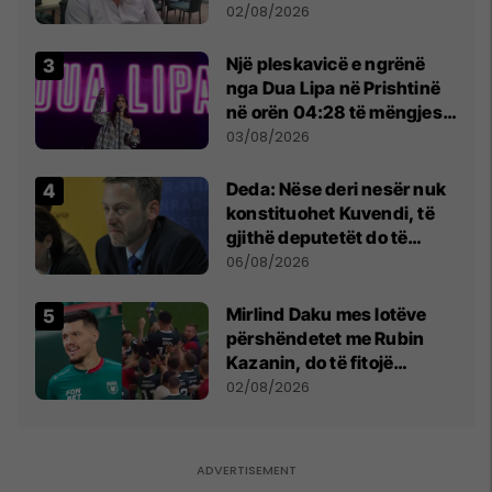
dikush e tradhtoi në
02/08/2026
Beograd
Një pleskavicë e ngrënë
nga Dua Lipa në Prishtinë
në orën 04:28 të mëngjesit
- dhe bota digjitale serbe
03/08/2026
shpall gjendjen e luftës
Deda: Nëse deri nesër nuk
konstituohet Kuvendi, të
gjithë deputetët do të
bëjnë shkelje të rëndë
06/08/2026
kushtetuese
Mirlind Daku mes lotëve
përshëndetet me Rubin
Kazanin, do të fitojë
miliona te Spartak Moska
02/08/2026