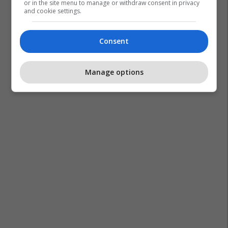
or in the site menu to manage or withdraw consent in privacy
and cookie settings.
Rrahja
Gjykata Themelore E Prishtinës
Consent
Manage options