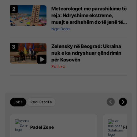
Meteorologët me parashikime të
reja: Ndryshime ekstreme,
muajt e ardhshëm do të jenë të
pazakontë
Nga Bota
Zelensky në Beograd: Ukraina
nuk e ka ndryshuar qëndrimin
për Kosovën
Politikë
Jobs
Real Estate
Padel Zone
Flex B