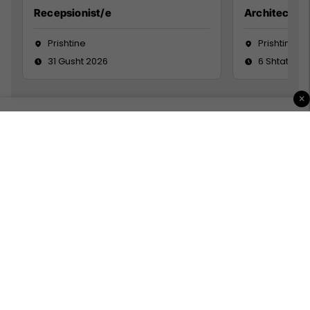
Recepsionist/e
Architect
Prishtine
Prishtinë
31 Gusht 2026
6 Shtator 2
×