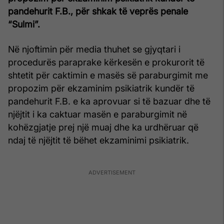
pandehurit F.B., për shkak të veprës penale
“Sulmi”.
Në njoftimin për media thuhet se gjyqtari i
procedurës paraprake kërkesën e prokurorit të
shtetit për caktimin e masës së paraburgimit me
propozim për ekzaminim psikiatrik kundër të
pandehurit F.B. e ka aprovuar si të bazuar dhe të
njëjtit i ka caktuar masën e paraburgimit në
kohëzgjatje prej një muaj dhe ka urdhëruar që
ndaj të njëjtit të bëhet ekzaminimi psikiatrik.