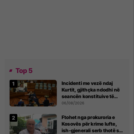
Top 5
Incidenti me vezë ndaj
Kurtit, gjithçka ndodhi në
seancën konstituive të
Kuvendit
06/08/2026
Ftohet nga prokuroria e
Kosovës për krime lufte,
ish-gjenerali serb thotë se