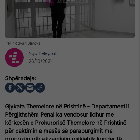
14:"Ridvan Slivova
Nga
Telegrafi
26/10/2021
Gjykata Themelore në Prishtinë - Departamenti i
Përgjithshëm Penal ka vendosur lidhur me
kërkesën e Prokurorisë Themelore në Prishtinë,
për caktimin e masës së paraburgimit me
propozim për ekzaminim psikiatrik kundër të