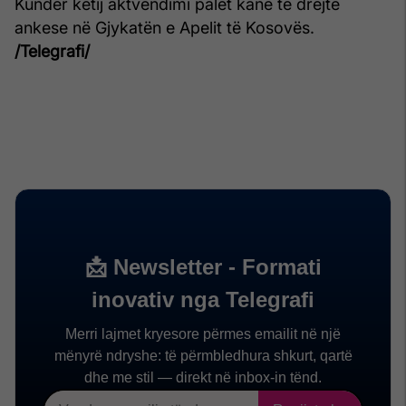
Kundër këtij aktvendimi palët kanë të drejtë
ankese në Gjykatën e Apelit të Kosovës.
/Telegrafi/