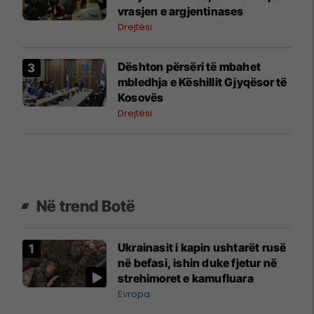
vrasjen e argjentinases
Drejtësi
​Dështon përsëri të mbahet
mbledhja e Këshillit Gjyqësor të
Kosovës
Drejtësi
Në trend Botë
Ukrainasit i kapin ushtarët rusë
në befasi, ishin duke fjetur në
strehimoret e kamufluara
Evropa