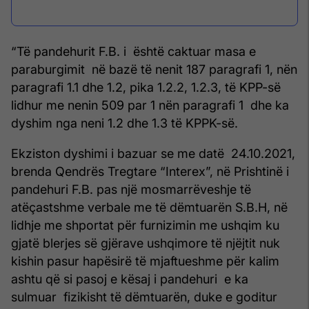
“Të pandehurit F.B. i është caktuar masa e
paraburgimit në bazë të nenit 187 paragrafi 1, nën
paragrafi 1.1 dhe 1.2, pika 1.2.2, 1.2.3, të KPP-së
lidhur me nenin 509 par 1 nën paragrafi 1 dhe ka
dyshim nga neni 1.2 dhe 1.3 të KPPK-së.
Ekziston dyshimi i bazuar se me datë 24.10.2021,
brenda Qendrës Tregtare “Interex”, në Prishtinë i
pandehuri F.B. pas një mosmarrëveshje të
atëçastshme verbale me të dëmtuarën S.B.H, në
lidhje me shportat për furnizimin me ushqim ku
gjatë blerjes së gjërave ushqimore të njëjtit nuk
kishin pasur hapësirë të mjaftueshme për kalim
ashtu që si pasoj e kësaj i pandehuri e ka
sulmuar fizikisht të dëmtuarën, duke e goditur