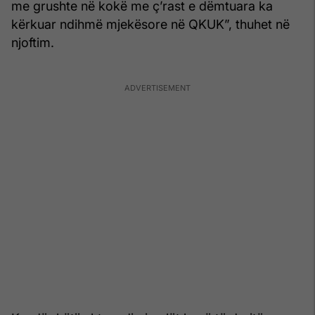
me grushte në kokë me ç’rast e dëmtuara ka
kërkuar ndihmë mjekësore në QKUK”, thuhet në
njoftim.