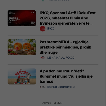
IPKO, Sponsor i Artë i DokuFest
2026, mbështet filmin dhe
frymëzon gjeneratën e re të
krijuesve
IPKO
Pashtetat MEKA - zgjedhje
praktike për mëngjes, piknik
dhe rrugë
MEKA HALAL FOOD
A po don me rrnu n’deti?
Kursimet mund t’ju sjellin një
banesë
Banka Ekonomike