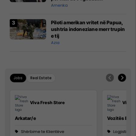
Amerika
Piloti amerikan vritet në Papua,
ushtria indoneziane merr trupin
e tij
Azia
Jobs
Real Estate
Viva Fresh Store
Viva F
Arkatar/e
Vozitës B
Shërbime te Klientëve
Logjistikë