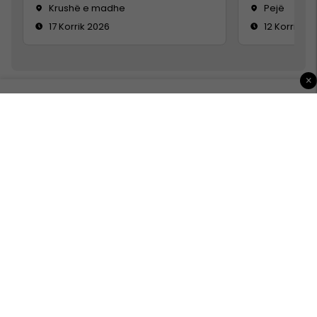
Krushë e madhe
Pejë
17 Korrik 2026
12 Korrik 20
×