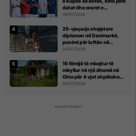
e Kupës së Botës, këto janë
datat dhe oraret e
ndeshjeve
08/07/2026
25-vjeçarja shqiptare
diplomon në Danimarkë,
punimi për luftën në
Kosovë vlerësohet me
04/07/2026
notën më të lartë
16 fëmijë të mbajtur të
mbyllur në një dhomë në
Ohio për 4 vjet shpëtohen -
tani ata i pret një sfidë e
05/07/2026
madhe