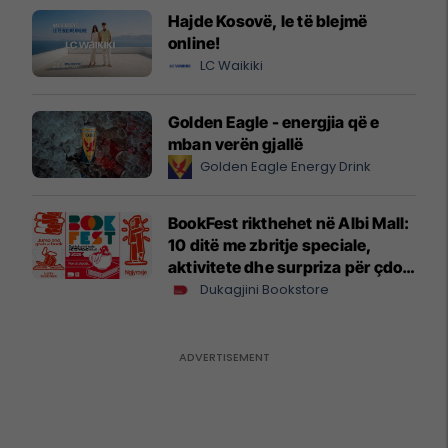
Hajde Kosovë, le të blejmë
online!
LC Waikiki
Golden Eagle - energjia që e
mban verën gjallë
Golden Eagle Energy Drink
BookFest rikthehet në Albi Mall:
10 ditë me zbritje speciale,
aktivitete dhe surpriza për çdo
lexues
Dukagjini Bookstore