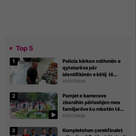
Top 5
Policia kërkon ndihmën e
qytetarëve për
identifikimin e këtij të
dyshuari
02/07/2026
Pamjet e kamerave
zbardhin përleshjen mes
familjarëve ku mbetën të
plagosur katër persona
02/07/2026
Kompletohen çerekfinalet