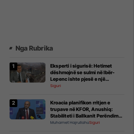
Nga Rubrika
Eksperti i sigurisë: Hetimet
dëshmojnë se sulmi në Ibër-
Lepenc ishte pjesë e një
veprimtarie të organizuar
Siguri
Kroacia planifikon rritjen e
trupave në KFOR, Anushiq:
Stabiliteti i Ballkanit Perëndimor
mbetet kyç
Muhamet Hajrullahu
Siguri