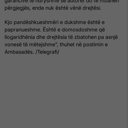
garancive të ndryshme se autorët do të mbahen
përgjegjës, ende nuk është vënë drejtësi.
Kjo pandëshkueshmëri e dukshme është e
papranueshme. Është e domosdoshme që
llogaridhënia dhe drejtësia të zbatohen pa asnjë
vonesë të mëtejshme”, thuhet në postimin e
Ambasadës. /Telegrafi/