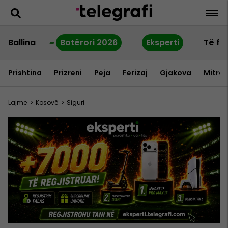
Ballina
Botërori 2026
Eksperti
Të fu
Prishtina
Prizreni
Peja
Ferizaj
Gjakova
Mitrov
Lajme
>
Kosovë
>
Siguri