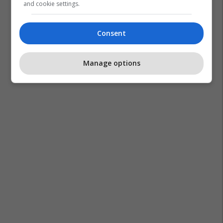
and cookie settings.
Sulmi Terrorist Në Veri
Banjskë
Ambasada Gjermane Në Prishtinë
Consent
Sulmi-Terrorist-Në-Banjskë
Manage options