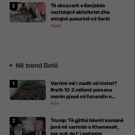
Të akuzuarit e Banjskës
vazhdojnë aktivitetet dhe
shtojnë pasurinë në Serbi
Siguri
Në trend Botë
Varrimi më i madh në histori?
Rreth 10.2 milionë persona
morën pjesë në funeralin e
liderit të Iranit në 1989
Azia
Trump: Të gjithë liderët iranianë
janë në varrimin e Khameneit,
por nuk do t’i godasim