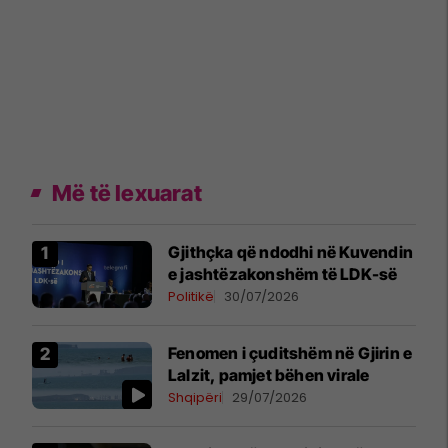
Më të lexuarat
Gjithçka që ndodhi në Kuvendin
e jashtëzakonshëm të LDK-së
Politikë
30/07/2026
Fenomen i çuditshëm në Gjirin e
Lalzit, pamjet bëhen virale
Shqipëri
29/07/2026