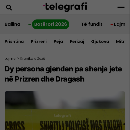
Ballina
Botërori 2026
Të fundit
Lajme
Prishtina
Prizreni
Peja
Ferizaj
Gjakova
Mitrov
Lajme
>
Kronika e Zezë
Dy persona gjenden pa shenja jete
në Prizren dhe Dragash