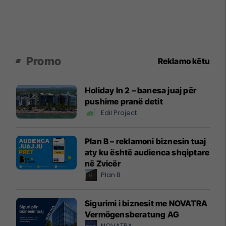
Promo
Reklamo këtu
Holiday In 2 – banesa juaj për
pushime pranë detit
Edil Project
Plan B – reklamoni biznesin tuaj
aty ku është audienca shqiptare
në Zvicër
Plan B
Sigurimi i biznesit me NOVATRA
Vermögensberatung AG
NOVATRA