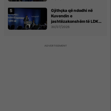
Gjithçka që ndodhi në
Kuvendin e
jashtëzakonshëm të LDK-
së
30/07/2026