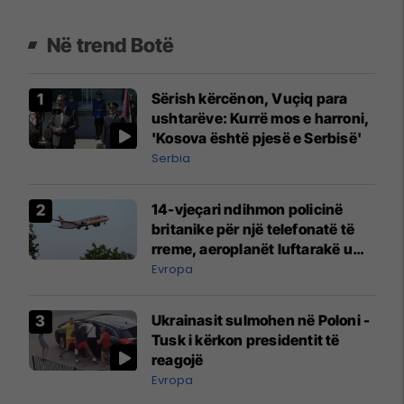
Në trend Botë
Sërish kërcënon, Vuçiq para
ushtarëve: Kurrë mos e harroni,
'Kosova është pjesë e Serbisë'
Serbia
14-vjeçari ndihmon policinë
britanike për një telefonatë të
rreme, aeroplanët luftarakë u
ngritën në ajër për të
Evropa
interceptuar fluturaken e Qatar
Airways që po shkonte drejt
Ukrainasit sulmohen në Poloni -
Mançesterit
Tusk i kërkon presidentit të
reagojë
Evropa