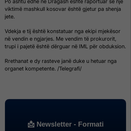
Po ashtu edhe në Dragash është raportuar se një
viktimë mashkull kosovar është gjetur pa shenja
jete.
Vdekja e tij është konstatuar nga ekipi mjekësor
në vendin e ngjarjes. Me vendim të prokurorit,
trupi i pajetë është dërguar në IML për obduksion.
Rrethanat e dy rasteve janë duke u hetuar nga
organet kompetente. /Telegrafi/