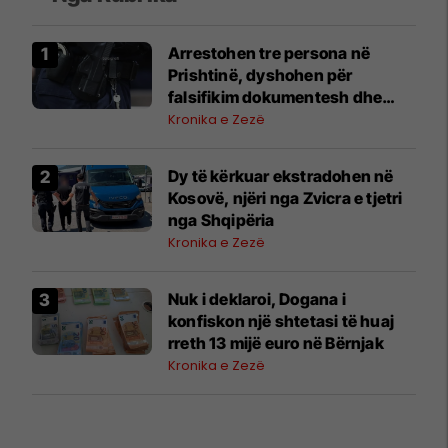
Arrestohen tre persona në
Prishtinë, dyshohen për
falsifikim dokumentesh dhe
mashtrim me toka
Kronika e Zezë
Dy të kërkuar ekstradohen në
Kosovë, njëri nga Zvicra e tjetri
nga Shqipëria
Kronika e Zezë
Nuk i deklaroi, Dogana i
konfiskon një shtetasi të huaj
rreth 13 mijë euro në Bërnjak
Kronika e Zezë