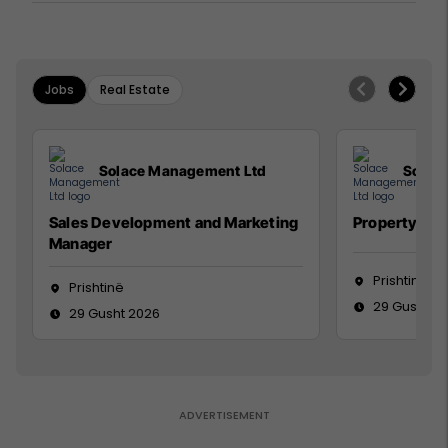
Jobs
Real Estate
Solace Management Ltd
Solac
Sales Development and Marketing
Property Ma
Manager
Prishtinë
Prishtinë
29 Gusht 2
29 Gusht 2026