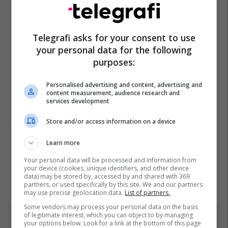
Telegrafi asks for your consent to use
your personal data for the following
purposes:
Personalised advertising and content, advertising and
content measurement, audience research and
services development
Store and/or access information on a device
Learn more
Your personal data will be processed and information from
your device (cookies, unique identifiers, and other device
data) may be stored by, accessed by and shared with 369
partners, or used specifically by this site. We and our partners
may use precise geolocation data.
List of partners.
Some vendors may process your personal data on the basis
of legitimate interest, which you can object to by managing
Top 5
your options below. Look for a link at the bottom of this page