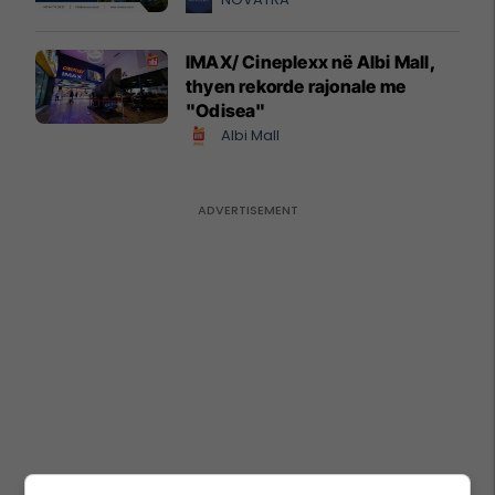
IMAX/ Cineplexx në Albi Mall,
thyen rekorde rajonale me
"Odisea"
Albi Mall