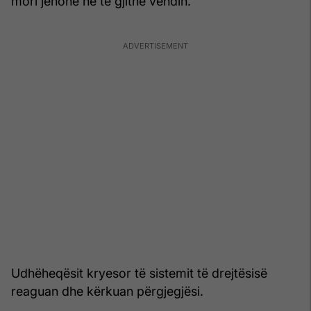
mori jehonë në të gjithë vendin.
Udhëheqësit kryesor të sistemit të drejtësisë
reaguan dhe kërkuan përgjegjësi.