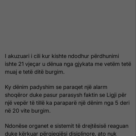
I akuzuari i cili kur kishte ndodhur përdhunimi
ishte 21 vjeçar u dënua nga gjykata me vetëm tetë
muaj e tetë ditë burgim.
Ky dënim padyshim se paraqet një alarm
shoqëror duke pasur parasysh faktin se Ligji për
një vepër të tillë ka paraparë një dënim nga 5 deri
në 20 vite burgim.
Ndonëse organet e sistemit të drejtësisë reaguan
duke kërkuar përgjegjësi disiplinore, ato nuk