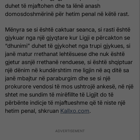
duhet të mjaftohen dhe ta lënë anash
domosdoshmërinë për hetim penal në këtë rast.
Mënyra se si është caktuar seanca, si rasti është
gjykuar nga një gjyqtare kur Ligji e përcakton se
“dhunimi” duhet të gjykohet nga trupi gjykues, si
janë matur rrethanat lehtësuese dhe nuk është
gjetur asnjë rrethanë renduese, si është shqiptuar
një dënim në kundërshtim me ligjin në aq ditë sa
janë mbajtur në paraburgim dhe se si një
prokurore vendosi të mos ushtrojë ankesë, në një
shtet me sundim të mirëfillte të Ligjit do të
përbënte indicje të mjaftueshme që të niste një
hetim penal, shkruan
Kallxo.com
.