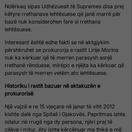
Ndërkaq sipas Udhëzuesit të Supremes disa prej
këtyre rrethanave lehtësuese që janë marrë për
bazë nuk konsiderohen fare si rrethana
lehtësuese.
Interesant është edhe fakti se në aktgjykim
përshkruhet se prokurorja e rastit Lirije Morina
nuk ka kërkuar që të merren parasysh asnjë
rrethanë rënduese, mirëpo e njëjta ka kërkuar që
parasysh të merren vetëm ato lehtësuese.
Historiku i rastit bazuar në aktakuzën e
prokurorisë
Një vajzë e re 15 vjeçare në janar të vitit 2012
kishte dalë nga Spitali i Gjakovës. Papritmas ishte
ndalur në rrugë nga dy persona, njëri prej të
cilëve i mitur. Aty ishte kërcënuar me thikë e më