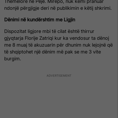
Themelore në Pejë. Mirëpo, nuk kemi pranuar
ndonjë përgjigje deri në publikimin e këtij shkrimi.
Dënimi në kundërshtim me Ligjin
Dispozitat ligjore mbi të cilat është thirrur
gjyqtarja Florije Zatriqi kur ka vendosur ta dënoj
me 8 muaj të akuzuarin për dhunim nuk lejojnë që
të shqiptohet një dënim më pak se me 3 vite
burgim.