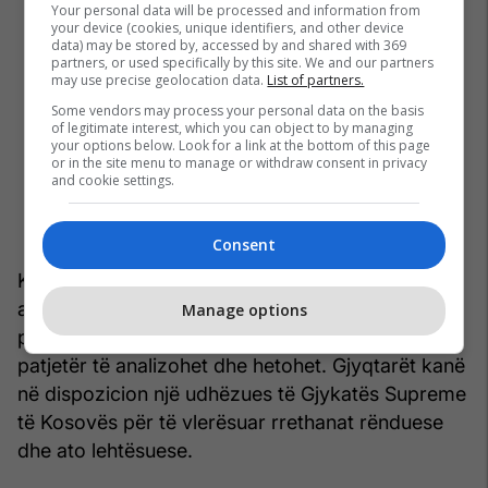
Your personal data will be processed and information from
your device (cookies, unique identifiers, and other device
data) may be stored by, accessed by and shared with 369
partners, or used specifically by this site. We and our partners
may use precise geolocation data.
List of partners.
Some vendors may process your personal data on the basis
of legitimate interest, which you can object to by managing
your options below. Look for a link at the bottom of this page
or in the site menu to manage or withdraw consent in privacy
and cookie settings.
Consent
Konstatimi se gjyqtarja nuk ka arritur të gjejë
asnjë rrethanë rënduese në një vepër penale
Manage options
përdhunimi është një tjetër aspekt i cili duhet
patjetër të analizohet dhe hetohet. Gjyqtarët kanë
në dispozicion një udhëzues të Gjykatës Supreme
të Kosovës për të vlerësuar rrethanat rënduese
dhe ato lehtësuese.