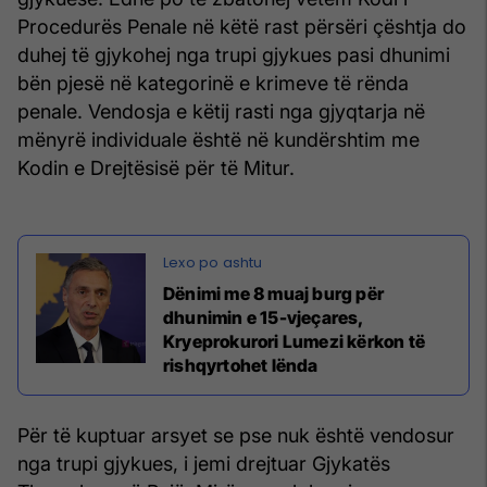
Procedurës Penale në këtë rast përsëri çështja do
duhej të gjykohej nga trupi gjykues pasi dhunimi
bën pjesë në kategorinë e krimeve të rënda
penale. Vendosja e këtij rasti nga gjyqtarja në
mënyrë individuale është në kundërshtim me
Kodin e Drejtësisë për të Mitur.
Dënimi me 8 muaj burg për
dhunimin e 15-vjeçares,
Kryeprokurori Lumezi kërkon të
rishqyrtohet lënda
Për të kuptuar arsyet se pse nuk është vendosur
nga trupi gjykues, i jemi drejtuar Gjykatës