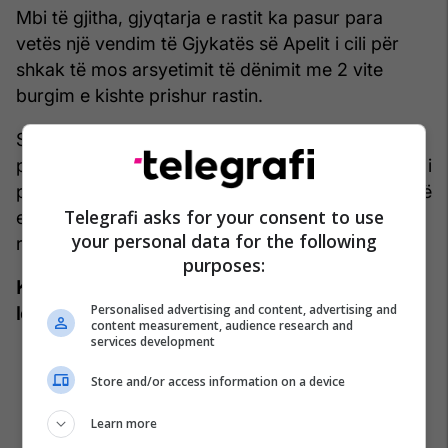
Mbi të gjitha, gjyqtarja e rastit ka pasur para
vetës një vendim të Gjykatës së Apelit i cili për
shkak të mos arsyetimit të dënimit me 2 vite
burgim e kishte prishur rastin.
Shkalla e dytë kishte konstatuar se dënimi i ulët
prej 2 viteve i shqiptuar nga Gjykata e Pejës ishte i
pa arsyetuar dhe për këto arsye kishte kërkuar që
Telegrafi asks for your consent to use
e njëjta gjykatë të vendoste edhe një herë për
your personal data for the following
rastin e përdhunimit të një 15 vjeçareje.
purposes:
Konstatimet skandaloze të matjes së rrethanave
Personalised advertising and content, advertising and
lehtësuese dhe rënduese
content measurement, audience research and
services development
Store and/or access information on a device
Learn more