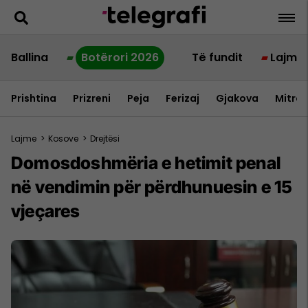
Ballina
Botërori 2026
Të fundit
Lajme
Prishtina
Prizreni
Peja
Ferizaj
Gjakova
Mitrov
Lajme
>
Kosove
>
Drejtësi
Domosdoshmëria e hetimit penal
në vendimin për përdhunuesin e 15
vjeçares