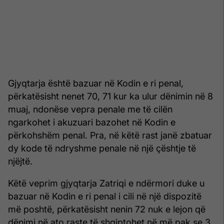
Gjyqtarja është bazuar në Kodin e ri penal,
përkatësisht nenet 70, 71 kur ka ulur dënimin në 8
muaj, ndonëse vepra penale me të cilën
ngarkohet i akuzuari bazohet në Kodin e
përkohshëm penal. Pra, në këtë rast janë zbatuar
dy kode të ndryshme penale në një çështje të
njëjtë.
Këtë veprim gjyqtarja Zatriqi e ndërmori duke u
bazuar në Kodin e ri penal i cili në një dispozitë
më poshtë, përkatësisht nenin 72 nuk e lejon që
dënimi në ato raste të shqiptohet në më pak se 3