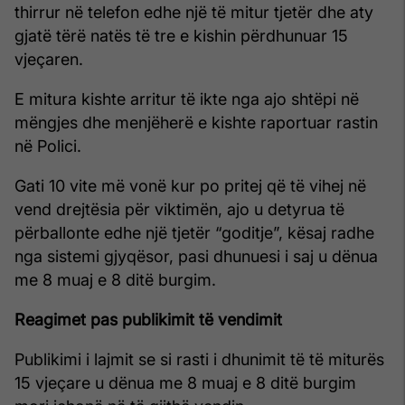
thirrur në telefon edhe një të mitur tjetër dhe aty
gjatë tërë natës të tre e kishin përdhunuar 15
vjeçaren.
E mitura kishte arritur të ikte nga ajo shtëpi në
mëngjes dhe menjëherë e kishte raportuar rastin
në Polici.
Gati 10 vite më vonë kur po pritej që të vihej në
vend drejtësia për viktimën, ajo u detyrua të
përballonte edhe një tjetër “goditje”, kësaj radhe
nga sistemi gjyqësor, pasi dhunuesi i saj u dënua
me 8 muaj e 8 ditë burgim.
Reagimet pas publikimit të vendimit
Publikimi i lajmit se si rasti i dhunimit të të miturës
15 vjeçare u dënua me 8 muaj e 8 ditë burgim