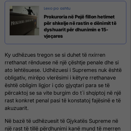
Prokuroria në Pejë fillon hetimet
për shkelje në rastin e dënimit të
dyshuarit për dhunimin e 15-
vjeçares
Ky udhëzues tregon se si duhet të nxirren
rrethanat rënduese në një çështje penale dhe si
ato lehtësuese. Udhëzuesi i Supremes nuk është
obligativ, mirëpo vlerësimi i këtyre rrethanave
është obligim ligjor i çdo gjyqtari para se të
përcaktoj se sa vite burgim do t`i shqiptoj në një
rast konkret penal pasi të konstatoj fajësinë e të
akuzuarit.
Në bazë të udhëzuesit të Gjykatës Supreme në
një rast të tillë përdhunimi kanë mund të merren