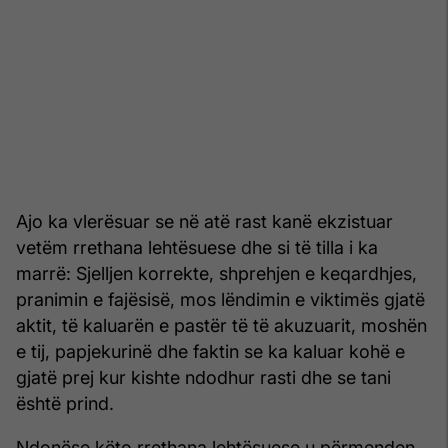
Ajo ka vlerësuar se në atë rast kanë ekzistuar
vetëm rrethana lehtësuese dhe si të tilla i ka
marrë: Sjelljen korrekte, shprehjen e keqardhjes,
pranimin e fajësisë, mos lëndimin e viktimës gjatë
aktit, të kaluarën e pastër të të akuzuarit, moshën
e tij, papjekurinë dhe faktin se ka kaluar kohë e
gjatë prej kur kishte ndodhur rasti dhe se tani
është prind.
Ndonëse këto rrethana lehtësuese u përmenden