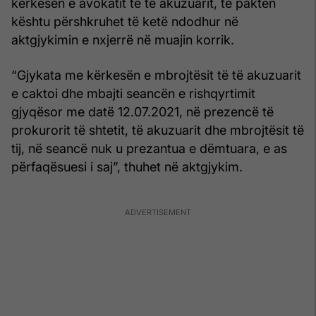
kërkesën e avokatit të të akuzuarit, të paktën
kështu përshkruhet të ketë ndodhur në
aktgjykimin e nxjerrë në muajin korrik.
“Gjykata me kërkesën e mbrojtësit të të akuzuarit
e caktoi dhe mbajti seancën e rishqyrtimit
gjyqësor me datë 12.07.2021, në prezencë të
prokurorit të shtetit, të akuzuarit dhe mbrojtësit të
tij, në seancë nuk u prezantua e dëmtuara, e as
përfaqësuesi i saj”, thuhet në aktgjykim.