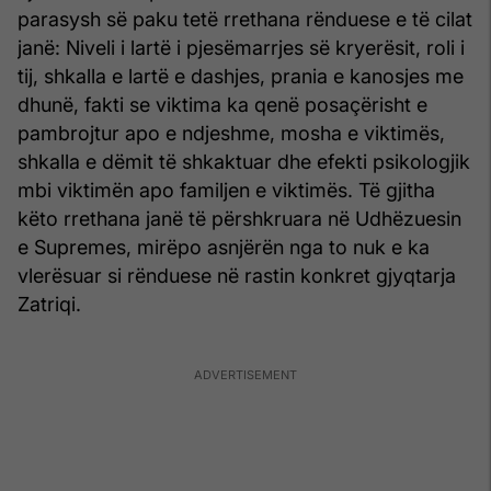
parasysh së paku tetë rrethana rënduese e të cilat
janë: Niveli i lartë i pjesëmarrjes së kryerësit, roli i
tij, shkalla e lartë e dashjes, prania e kanosjes me
dhunë, fakti se viktima ka qenë posaçërisht e
pambrojtur apo e ndjeshme, mosha e viktimës,
shkalla e dëmit të shkaktuar dhe efekti psikologjik
mbi viktimën apo familjen e viktimës. Të gjitha
këto rrethana janë të përshkruara në Udhëzuesin
e Supremes, mirëpo asnjërën nga to nuk e ka
vlerësuar si rënduese në rastin konkret gjyqtarja
Zatriqi.