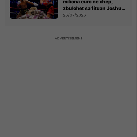
miliona euro në xhep,
zbulohet sa fituan Joshua
e Prenga
26/07/2026