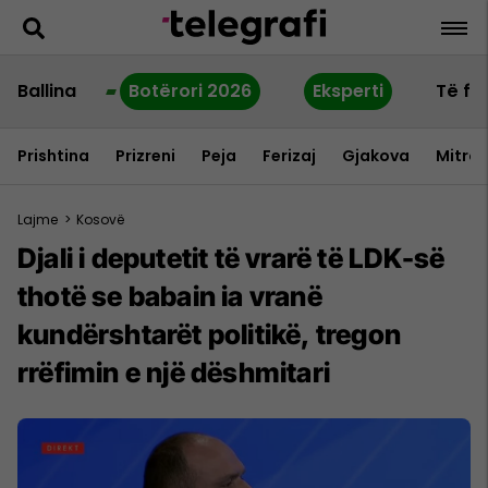
Ballina
Botërori 2026
Eksperti
Të fu
Prishtina
Prizreni
Peja
Ferizaj
Gjakova
Mitrov
Lajme
>
Kosovë
Djali i deputetit të vrarë të LDK-së
thotë se babain ia vranë
kundërshtarët politikë, tregon
rrëfimin e një dëshmitari