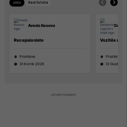
Jobs
Real Estate
Avedo Kosovo
Dardan
Recepsioniste
Vozitës me K
Prishtinë
Prishtinë
31 Korrik 2026
13 Gusht 20