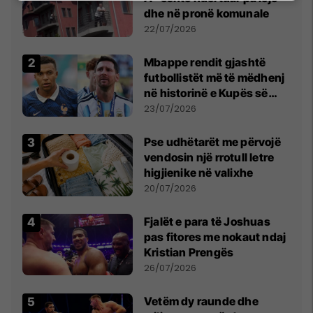
dhe në pronë komunale
22/07/2026
Mbappe rendit gjashtë
futbollistët më të mëdhenj
në historinë e Kupës së
Botës, Messi mbetet i dyti
23/07/2026
Pse udhëtarët me përvojë
vendosin një rrotull letre
higjienike në valixhe
20/07/2026
Fjalët e para të Joshuas
pas fitores me nokaut ndaj
Kristian Prengës
26/07/2026
Vetëm dy raunde dhe