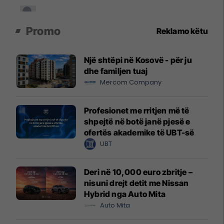
Promo
Reklamo këtu
Një shtëpi në Kosovë - për ju
dhe familjen tuaj
Mercom Company
Profesionet me rritjen më të
shpejtë në botë janë pjesë e
ofertës akademike të UBT-së
UBT
Deri në 10,000 euro zbritje –
nisuni drejt detit me Nissan
Hybrid nga Auto Mita
Auto Mita