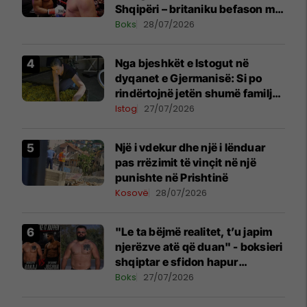
Shqipëri – britaniku befason me
komentin
Boks
28/07/2026
Nga bjeshkët e Istogut në
dyqanet e Gjermanisë: Si po
rindërtojnë jetën shumë familje
nga eksporti i bimëve mjekësore
Istog
27/07/2026
Një i vdekur dhe një i lënduar
pas rrëzimit të vinçit në një
punishte në Prishtinë
Kosovë
28/07/2026
"Le ta bëjmë realitet, t’u japim
njerëzve atë që duan" - boksieri
shqiptar e sfidon hapur
Anthony Joshuan
Boks
27/07/2026