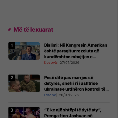
Më të lexuarat
Bislimi: Në Kongresin Amerikan
është paraqitur rezoluta që
kundërshton mbajtjen e
Asamblesë Parlamentare të
Kosovë
27/07/2026
OSBE-së në Beograd
Pesë ditë pas marrjes së
detyrës, shefi i ri i ushtrisë
ukrainase urdhëron kontroll të
madh
Evropa
26/07/2026
“E ke një shtëpi të dytë aty”,
Prenga fton Joshuan në