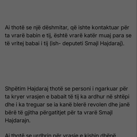
Ai thotë se një dëshmitar, që ishte kontaktuar për
ta vrarë babin e tij, është vrarë katër muaj para se
të vritej babai i tij (ish- deputeti Smajl Hajdaraj).
Shpëtim Hajdaraj thotë se personi i ngarkuar për
ta kryer vrasjen e babait të tij ka ardhur në shtëpi
dhe i ka treguar se ia kanë blerë revolen dhe janë
bërë të gjitha përgatitjet për ta vrarë Smajl
Hajdarajn.
Ai thotë se urdhrin për vrasje e kishin dhënë