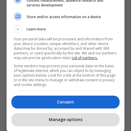
content measurement, audience research and
services development
Store and/or access information on a device
Learn more
Your personal data will be processed and information from
your device (cookies, unique identifiers, and other device
data) may be stored by, accessed by and shared with 369
partners, or used specifically by this site. We and our partners
may use precise geolocation data.
List of partners.
Some vendors may process your personal data on the basis
of legitimate interest, which you can object to by managing
your options below. Look for a link at the bottom of this page
or in the site menu to manage or withdraw consent in privacy
and cookie settings.
Consent
Top 5
Manage options
Rama: Shtëpia në "Rrugën
A" është ndërtuar pa leje