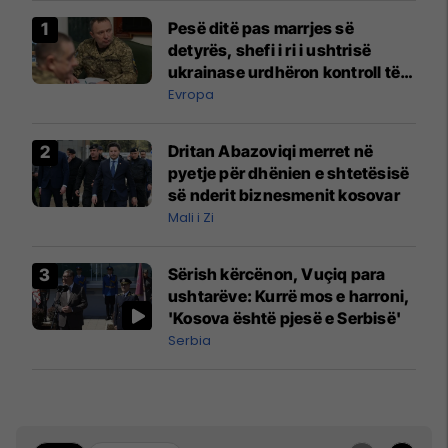
Pesë ditë pas marrjes së
detyrës, shefi i ri i ushtrisë
ukrainase urdhëron kontroll të
madh
Evropa
Dritan Abazoviqi merret në
pyetje për dhënien e shtetësisë
së nderit biznesmenit kosovar
Mali i Zi
Sërish kërcënon, Vuçiq para
ushtarëve: Kurrë mos e harroni,
'Kosova është pjesë e Serbisë'
Serbia