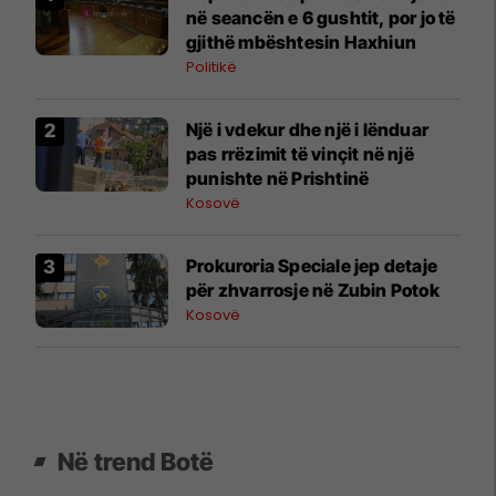
në seancën e 6 gushtit, por jo të
gjithë mbështesin Haxhiun
Politikë
Një i vdekur dhe një i lënduar
pas rrëzimit të vinçit në një
punishte në Prishtinë
Kosovë
Prokuroria Speciale jep detaje
për zhvarrosje në Zubin Potok
Kosovë
Në trend Botë