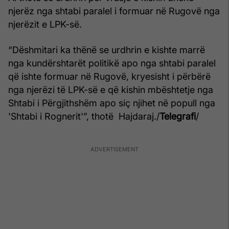
njerëz nga shtabi paralel i formuar në Rugovë nga
njerëzit e LPK-së.
“Dëshmitari ka thënë se urdhrin e kishte marrë
nga kundërshtarët politikë apo nga shtabi paralel
që ishte formuar në Rugovë, kryesisht i përbërë
nga njerëzi të LPK-së e që kishin mbështetje nga
Shtabi i Përgjithshëm apo siç njihet në popull nga
'Shtabi i Rognerit'”, thotë Hajdaraj./
Telegrafi
/