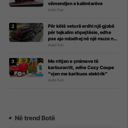
vëmendjen e kalimtarëve
Auto Fun
Për këtë veturë erdhi një gjobë
për tejkalim shpejtësie, edhe
pse ajo ndodhej në një muze në
New York City
Auto Fun
Me rritjen e çmimeve të
karburantit, edhe Cozy Coupe
"vjen me karikues elektrik"
Auto Fun
Në trend Botë