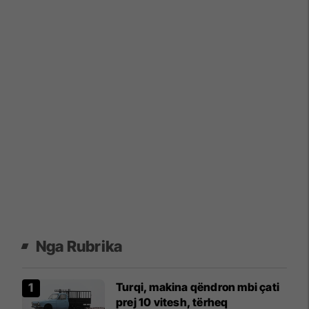
Nga Rubrika
Turqi, makina qëndron mbi çati
prej 10 vitesh, tërheq