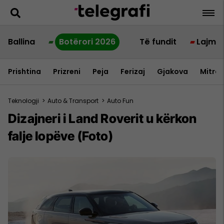
Ballina
Botërori 2026
Të fundit
Lajme
Prishtina
Prizreni
Peja
Ferizaj
Gjakova
Mitrov
Teknologji
>
Auto & Transport
>
Auto Fun
Dizajneri i Land Roverit u kërkon
falje lopëve (Foto)