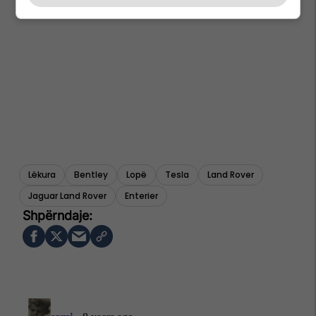
Lëkura
Bentley
Lopë
Tesla
Land Rover
Jaguar Land Rover
Enterier