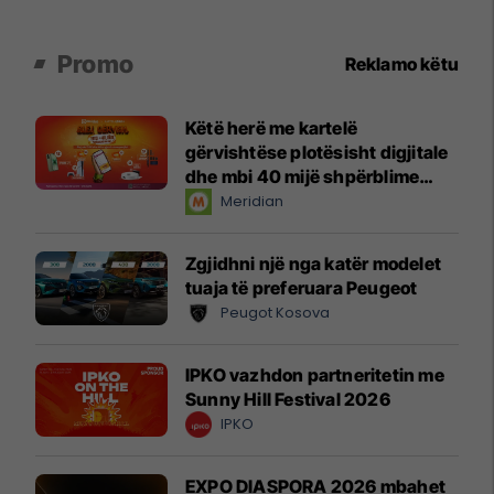
Promo
Reklamo këtu
Këtë herë me kartelë
gërvishtëse plotësisht digjitale
dhe mbi 40 mijë shpërblime
instant!
Meridian
Zgjidhni një nga katër modelet
tuaja të preferuara Peugeot
Peugot Kosova
IPKO vazhdon partneritetin me
Sunny Hill Festival 2026
IPKO
EXPO DIASPORA 2026 mbahet