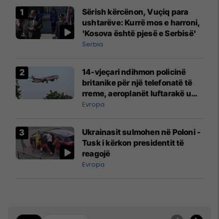
Sërish kërcënon, Vuçiq para
ushtarëve: Kurrë mos e harroni,
'Kosova është pjesë e Serbisë'
Serbia
14-vjeçari ndihmon policinë
britanike për një telefonatë të
rreme, aeroplanët luftarakë u
ngritën në ajër për të
Evropa
interceptuar fluturaken e Qatar
Airways që po shkonte drejt
Ukrainasit sulmohen në Poloni -
Mançesterit
Tusk i kërkon presidentit të
reagojë
Evropa