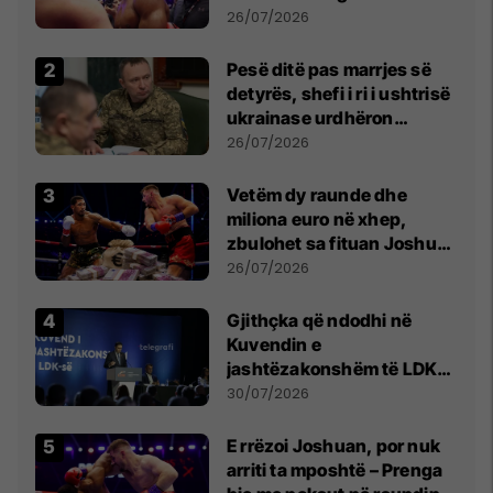
26/07/2026
Pesë ditë pas marrjes së
detyrës, shefi i ri i ushtrisë
ukrainase urdhëron
kontroll të madh
26/07/2026
Vetëm dy raunde dhe
miliona euro në xhep,
zbulohet sa fituan Joshua
e Prenga
26/07/2026
Gjithçka që ndodhi në
Kuvendin e
jashtëzakonshëm të LDK-
së
30/07/2026
E rrëzoi Joshuan, por nuk
arriti ta mposhtë – Prenga