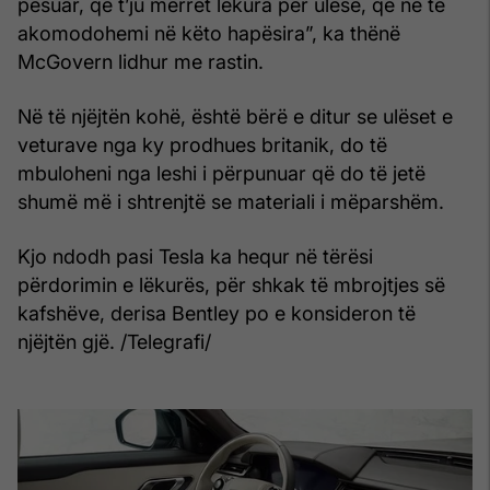
pësuar, që t’ju merret lëkura për ulëse, që ne të
akomodohemi në këto hapësira”, ka thënë
McGovern lidhur me rastin.
Në të njëjtën kohë, është bërë e ditur se ulëset e
veturave nga ky prodhues britanik, do të
mbuloheni nga leshi i përpunuar që do të jetë
shumë më i shtrenjtë se materiali i mëparshëm.
Kjo ndodh pasi Tesla ka hequr në tërësi
përdorimin e lëkurës, për shkak të mbrojtjes së
kafshëve, derisa Bentley po e konsideron të
njëjtën gjë. /Telegrafi/