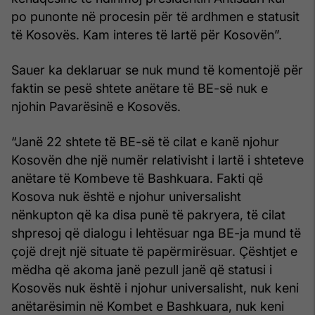
po punonte në procesin për të ardhmen e statusit
të Kosovës. Kam interes të lartë për Kosovën”.
Sauer ka deklaruar se nuk mund të komentojë për
faktin se pesë shtete anëtare të BE-së nuk e
njohin Pavarësinë e Kosovës.
“Janë 22 shtete të BE-së të cilat e kanë njohur
Kosovën dhe një numër relativisht i lartë i shteteve
anëtare të Kombeve të Bashkuara. Fakti që
Kosova nuk është e njohur universalisht
nënkupton që ka disa punë të pakryera, të cilat
shpresoj që dialogu i lehtësuar nga BE-ja mund të
çojë drejt një situate të papërmirësuar. Çështjet e
mëdha që akoma janë pezull janë që statusi i
Kosovës nuk është i njohur universalisht, nuk keni
anëtarësimin në Kombet e Bashkuara, nuk keni