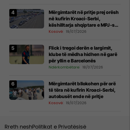
ishin familje
Mërgimtarët në pritje prej orësh
në kufirin Kroaci-Serbi,
këshilltarja shqiptare e MPJ-së
kroate tregon arsyet
Kosovë
19/07/2026
Flick i tregoi derën e largimit,
klube të mëdha hidhen në garë
për yllin e Barcelonës
Ndërkombëtare
18/07/2026
Mërgimtarët bllokohen për orë
të tëra në kufirin Kroaci-Serbi,
autobusët ende në pritje
Kosovë
19/07/2026
Rreth nesh
Politikat e Privatësisë