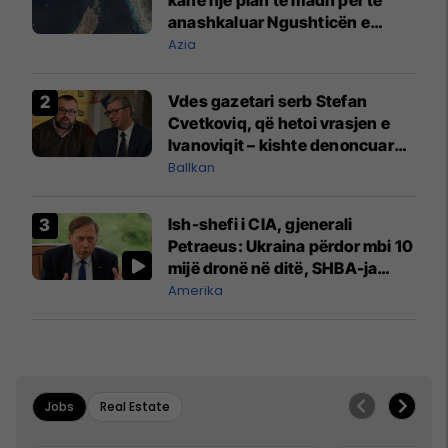
anashkaluar Ngushticën e
Hormuzit
Azia
Vdes gazetari serb Stefan
Cvetkoviq, që hetoi vrasjen e
Ivanoviqit – kishte denoncuar
kërcënime ndaj vëllezërve
Ballkan
Vuçiq
Ish-shefi i CIA, gjenerali
Petraeus: Ukraina përdor mbi 10
mijë dronë në ditë, SHBA-ja
mbetet shumë prapa në
Amerika
prodhim
Jobs
Real Estate