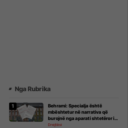
Nga Rubrika
​Behrami: Specialja është
mbështetur në narrativa që
burojnë nga aparati shtetëror i
Serbisë
Drejtësi