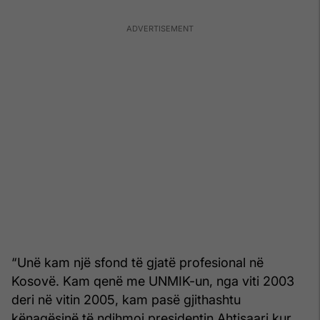
“Unë kam një sfond të gjatë profesional në
Kosovë. Kam qenë me UNMIK-un, nga viti 2003
deri në vitin 2005, kam pasë gjithashtu
kënaqësinë të ndihmoj presidentin Ahtisaari kur