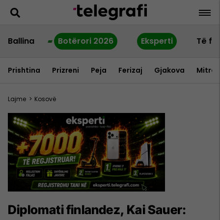
Ballina
Botërori 2026
Eksperti
Të fu
Prishtina
Prizreni
Peja
Ferizaj
Gjakova
Mitrov
Lajme
>
Kosovë
Diplomati finlandez, Kai Sauer: