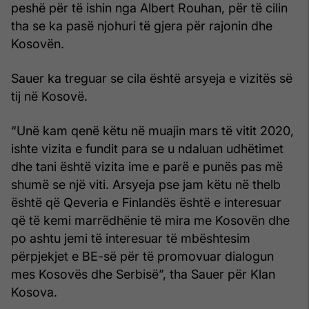
peshë për të ishin nga Albert Rouhan, për të cilin
tha se ka pasë njohuri të gjera për rajonin dhe
Kosovën.
Sauer ka treguar se cila është arsyeja e vizitës së
tij në Kosovë.
“Unë kam qenë këtu në muajin mars të vitit 2020,
ishte vizita e fundit para se u ndaluan udhëtimet
dhe tani është vizita ime e parë e punës pas më
shumë se një viti. Arsyeja pse jam këtu në thelb
është që Qeveria e Finlandës është e interesuar
që të kemi marrëdhënie të mira me Kosovën dhe
po ashtu jemi të interesuar të mbështesim
përpjekjet e BE-së për të promovuar dialogun
mes Kosovës dhe Serbisë”, tha Sauer për Klan
Kosova.