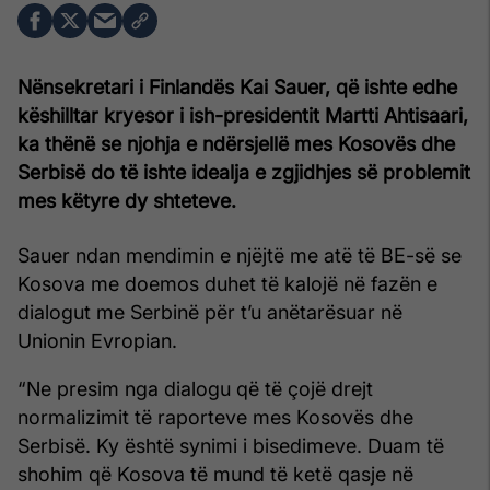
Nënsekretari i Finlandës Kai Sauer, që ishte edhe
këshilltar kryesor i ish-presidentit Martti Ahtisaari,
ka thënë se njohja e ndërsjellë mes Kosovës dhe
Serbisë do të ishte idealja e zgjidhjes së problemit
mes këtyre dy shteteve.
Sauer ndan mendimin e njëjtë me atë të BE-së se
Kosova me doemos duhet të kalojë në fazën e
dialogut me Serbinë për t’u anëtarësuar në
Unionin Evropian.
“Ne presim nga dialogu që të çojë drejt
normalizimit të raporteve mes Kosovës dhe
Serbisë. Ky është synimi i bisedimeve. Duam të
shohim që Kosova të mund të ketë qasje në