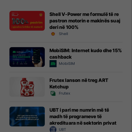
Shell V-Power me formulë të re
pastron motorin e makinës suaj
deri në 100%
Shell
MobiSIM: Internet kudo dhe 15%
cashback
MobiSIM
Frutex lanson në treg ART
Ketchup
Frutex
UBT i pari me numrin më të
madh të programeve të
akredituara në sektorin privat
UBT