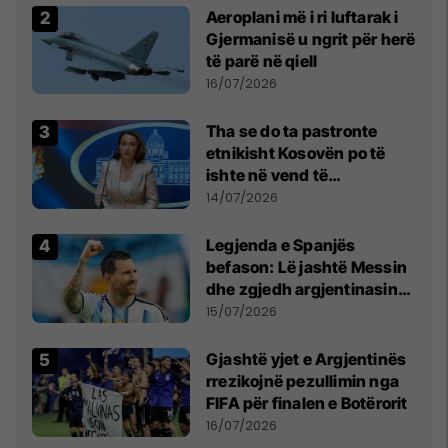
Aeroplani më i ri luftarak i
Gjermanisë u ngrit për herë
të parë në qiell
16/07/2026
Tha se do ta pastronte
etnikisht Kosovën po të
ishte në vend të
Millosheviqit, Lëvizja e
14/07/2026
Qytetarëve të Lirë në Serbi
kërkon shkarkimin e
Legjenda e Spanjës
menjëhershëm të
befason: Lë jashtë Messin
Snezhana Paunoviq
dhe zgjedh argjentinasin
më të mirë në botë
15/07/2026
Gjashtë yjet e Argjentinës
rrezikojnë pezullimin nga
FIFA për finalen e Botërorit
16/07/2026