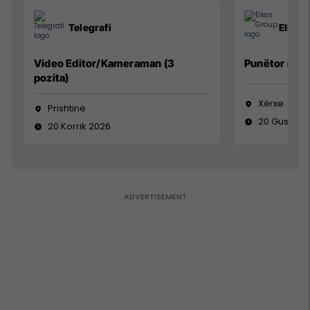
Telegrafi
Elkos
Video Editor/Kameraman (3
Punëtor në 
pozita)
Xërxe
Prishtinë
20 Gusht 2
20 Korrik 2026