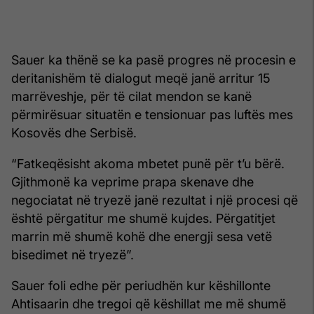
Sauer ka thënë se ka pasë progres në procesin e
deritanishëm të dialogut meqë janë arritur 15
marrëveshje, për të cilat mendon se kanë
përmirësuar situatën e tensionuar pas luftës mes
Kosovës dhe Serbisë.
“Fatkeqësisht akoma mbetet punë për t’u bërë.
Gjithmonë ka veprime prapa skenave dhe
negociatat në tryezë janë rezultat i një procesi që
është përgatitur me shumë kujdes. Përgatitjet
marrin më shumë kohë dhe energji sesa vetë
bisedimet në tryezë”.
Sauer foli edhe për periudhën kur këshillonte
Ahtisaarin dhe tregoi që këshillat me më shumë