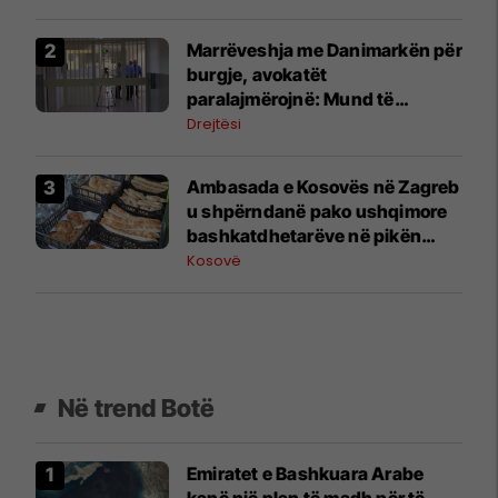
Marrëveshja me Danimarkën për
burgje, avokatët
paralajmërojnë: Mund të
vështirësohet trajtimi i të
Drejtësi
ndaluarve
Ambasada e Kosovës në Zagreb
u shpërndanë pako ushqimore
bashkatdhetarëve në pikën
kufitare Kroaci-Serbi
Kosovë
Në trend Botë
Emiratet e Bashkuara Arabe
kanë një plan të madh për të