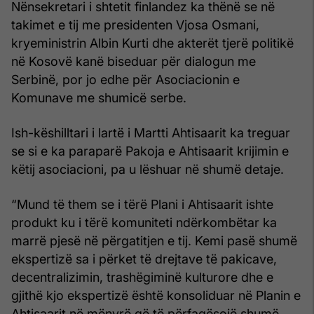
Nënsekretari i shtetit finlandez ka thënë se në
takimet e tij me presidenten Vjosa Osmani,
kryeministrin Albin Kurti dhe akterët tjerë politikë
në Kosovë kanë biseduar për dialogun me
Serbinë, por jo edhe për Asociacionin e
Komunave me shumicë serbe.
Ish-këshilltari i lartë i Martti Ahtisaarit ka treguar
se si e ka paraparë Pakoja e Ahtisaarit krijimin e
këtij asociacioni, pa u lëshuar në shumë detaje.
“Mund të them se i tërë Plani i Ahtisaarit ishte
produkt ku i tërë komuniteti ndërkombëtar ka
marrë pjesë në përgatitjen e tij. Kemi pasë shumë
ekspertizë sa i përket të drejtave të pakicave,
decentralizimin, trashëgiminë kulturore dhe e
gjithë kjo ekspertizë është konsoliduar në Planin e
Ahtisaarit në mënyrë që të përfaqësojë shumë