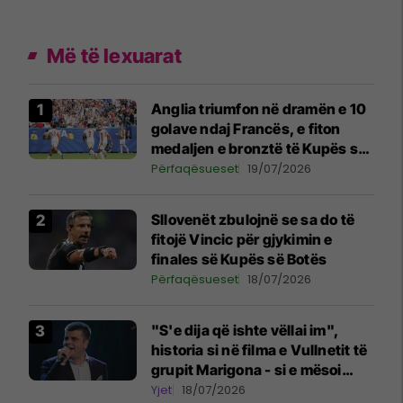
Më të lexuarat
Anglia triumfon në dramën e 10
golave ndaj Francës, e fiton
medaljen e bronztë të Kupës së
Botës
Përfaqësueset
19/07/2026
Sllovenët zbulojnë se sa do të
fitojë Vincic për gjykimin e
finales së Kupës së Botës
Përfaqësueset
18/07/2026
"S'e dija që ishte vëllai im",
historia si në filma e Vullnetit të
grupit Marigona - si e mësoi
motra e tij pas shumë vitesh që
Yjet
18/07/2026