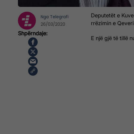
Deputetët e Kuv
Nga
Telegrafi
rrëzimin e Qeveri
26/03/2020
E një gjë të tillë