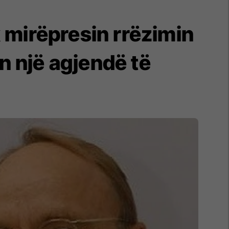
mirëpresin rrëzimin
n një agjendë të