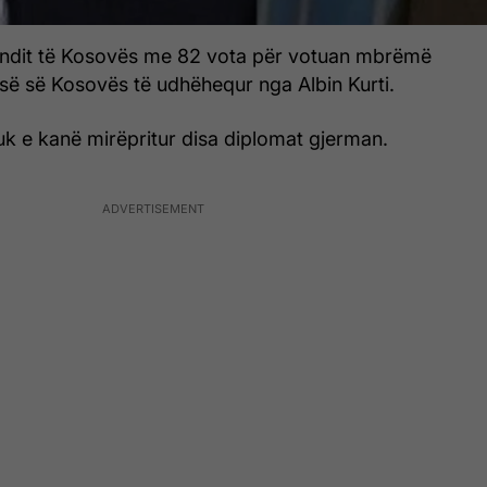
endit të Kosovës me 82 vota për votuan mbrëmë
së së Kosovës të udhëhequr nga Albin Kurti.
 nuk e kanë mirëpritur disa diplomat gjerman.