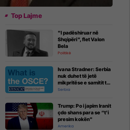
Top Lajme
"I padëshiruar në
Shqipëri", flet Valon
Bela
Politikë
Ivana Stradner: Serbia
nuk duhet të jetë
mikpritëse e samitit të
ardhshëm të OSBE-së
Serbia
Trump: Po i japim Iranit
çdo shans para se “t'i
presim kokën"
Amerika