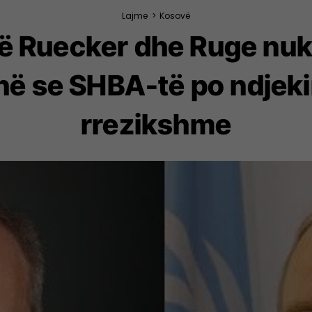
Lajme
>
Kosovë
ë Ruecker dhe Ruge nuk 
në se SHBA-të po ndjeki
rrezikshme