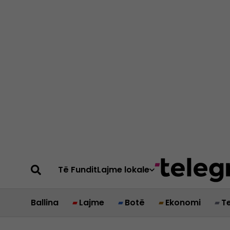
Të Fundit
Lajme lokale
Ballina
Lajme
Botë
Ekonomi
T