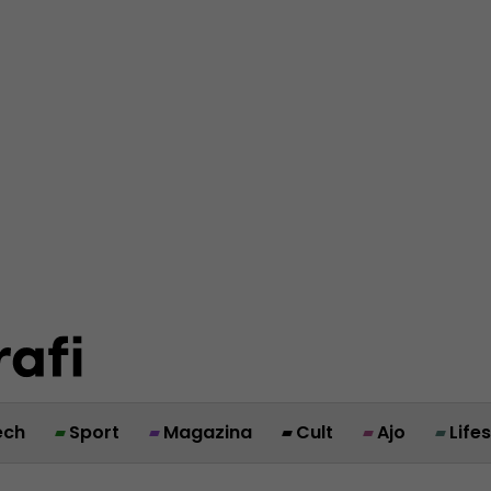
ech
Sport
Magazina
Cult
Ajo
Life