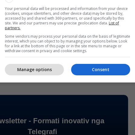
”, kanë shkruar në rrjetet sociale dy diplomatët
Your personal data will be processed and information from your device
(cookies, unique identifiers, and other device data) may be stored by,
accessed by and shared with 369 partners, or used specifically by this
site. We and our partners may use precise geolocation data.
List of
mi i Qeverisë ndodhi pas inicimit të mocionit të
partners.
DK-ja, mocion ky i cili u mbështet nga 44
Some vendors may process your personal data on the basis of legitimate
fi/
interest, which you can object to by managing your options below. Look
for a link at the bottom of this page or in the site menu to manage or
withdraw consent in privacy and cookie settings.
Manage options
Consent