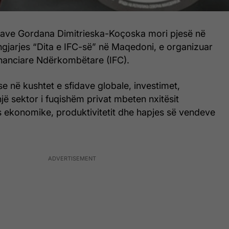
ncave Gordana Dimitrieska-Koçoska mori pjesë në
ngjarjes “Dita e IFC-së” në Maqedoni, e organizuar
nanciare Ndërkombëtare (IFC).
se në kushtet e sfidave globale, investimet,
jë sektor i fuqishëm privat mbeten nxitësit
es ekonomike, produktivitetit dhe hapjes së vendeve