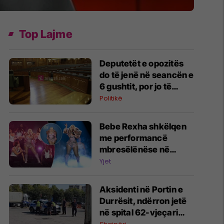
Top Lajme
Deputetët e opozitës
do të jenë në seancën e
6 gushtit, por jo të
gjithë mbështesin
Politikë
Haxhiun
Bebe Rexha shkëlqen
me performancë
mbresëlënëse në
emisionin e famshëm
Yjet
amerikan "The Tonight
Show" të Jimmy Fallon
Aksidenti në Portin e
Durrësit, ndërron jetë
në spital 62-vjeçari