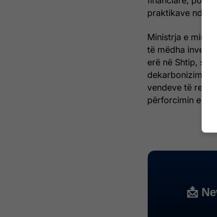
financiare, por e
praktikave ndër
Ministrja e mirëpr
të mëdha investue
erë në Shtip, si 
dekarbonizimin, 
vendeve të reja t
përforcimin e ko