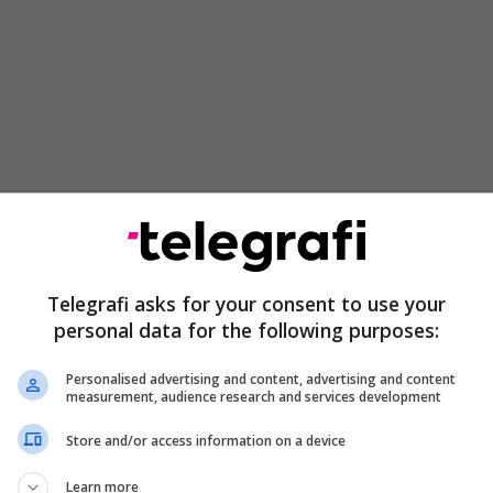
ë në drejtim të përkrahjes së investimeve që krijojnë
apjes së vendeve të reja të punës dhe rritjes së
 në tregjet ndërkombëtare, duke përfshirë edhe
hirët globalë të vlerës”, theksoi Dimitrieska-
Telegrafi asks for your consent to use your
personal data for the following purposes:
veria mbetet e përkushtuar ndaj krijimit të mjedisit
Personalised advertising and content, advertising and content
measurement, audience research and services development
ë parashikueshëm dhe stimulues për investime,
zhvillimit të qëndrueshëm, ndërsa partneriteti me
Store and/or access information on a device
 të veçantë, jo vetëm nga aspekti i përkrahjes
Learn more