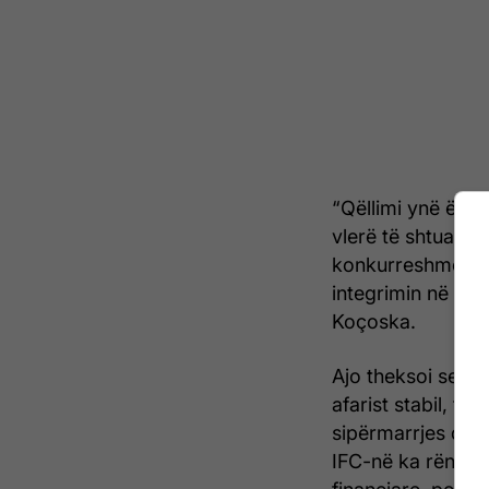
“Qëllimi ynë ësht
vlerë të shtuar, h
konkurreshmërisë
integrimin në zinx
Koçoska.
Ajo theksoi se Qe
afarist stabil, t
sipërmarrjes dhe 
IFC-në ka rëndësi