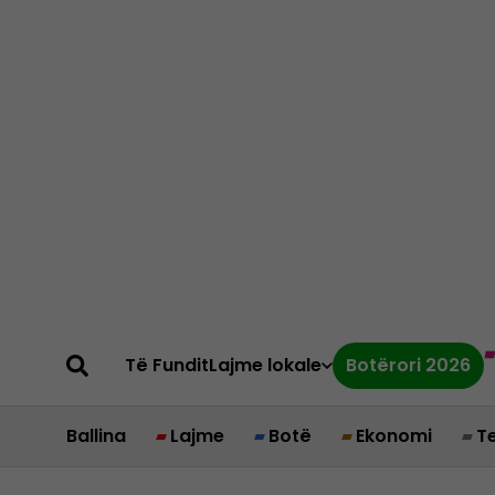
Të Fundit
Lajme lokale
Botërori 2026
Ballina
Lajme
Botë
Ekonomi
T