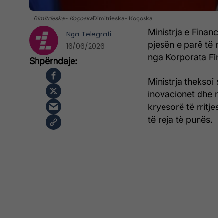
Dimitrieska- Koçoska
Dimitrieska- Koçoska
Ministrja e Fina
Nga
Telegrafi
pjesën e parë të 
16/06/2026
nga Korporata Fi
Ministrja theksoi 
inovacionet dhe n
kryesorë të rritj
të reja të punës.