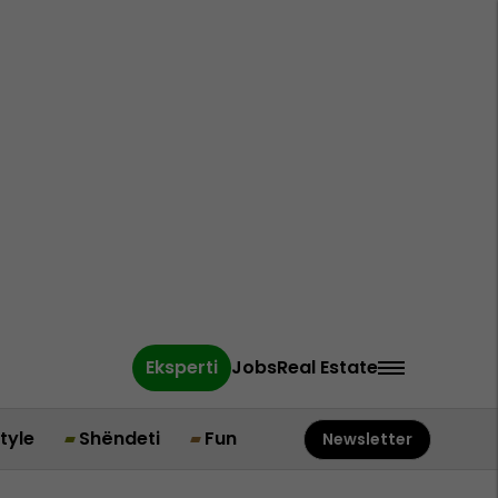
Eksperti
Jobs
Real Estate
style
Shëndeti
Fun
Newsletter