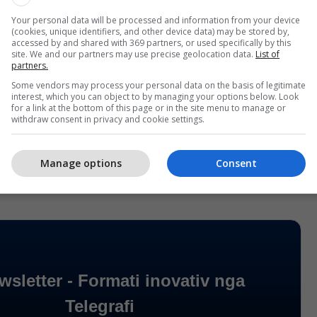
dhe përmes ekspertizës dhe transferimit të
kombëtare.
Your personal data will be processed and information from your device
(cookies, unique identifiers, and other device data) may be stored by,
accessed by and shared with 369 partners, or used specifically by this
iti përkrahjen e IFC -së për realizimin e projekteve
site. We and our partners may use precise geolocation data.
List of
partners.
se, duke përfshirë edhe zhvillimin e turbinave me
Some vendors may process your personal data on the basis of legitimate
dhe investimet në modernizimin industrial dhe
interest, which you can object to by managing your options below. Look
for a link at the bottom of this page or in the site menu to manage or
duke vlerësuar se ato kontribuojnë në hapjen e
withdraw consent in privacy and cookie settings.
ë punës, transferimin e teknologjive dhe
nkurrueshmërisë së ekonomisë vendase.
/Telegrafi/
Manage options
Consent