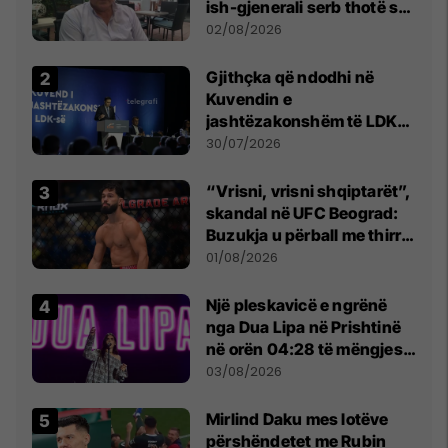
ish-gjenerali serb thotë se
dikush e tradhtoi në
02/08/2026
Beograd
Gjithçka që ndodhi në
Kuvendin e
jashtëzakonshëm të LDK-
së
30/07/2026
“Vrisni, vrisni shqiptarët”,
skandal në UFC Beograd:
Buzukja u përball me thirrje
anti-shqiptare nga
01/08/2026
tribunat
Një pleskavicë e ngrënë
nga Dua Lipa në Prishtinë
në orën 04:28 të mëngjesit
- dhe bota digjitale serbe
03/08/2026
shpall gjendjen e luftës
Mirlind Daku mes lotëve
përshëndetet me Rubin