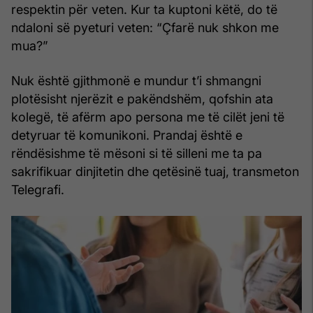
respektin për veten. Kur ta kuptoni këtë, do të
ndaloni së pyeturi veten: “Çfarë nuk shkon me
mua?”
Nuk është gjithmonë e mundur t’i shmangni
plotësisht njerëzit e pakëndshëm, qofshin ata
kolegë, të afërm apo persona me të cilët jeni të
detyruar të komunikoni. Prandaj është e
rëndësishme të mësoni si të silleni me ta pa
sakrifikuar dinjitetin dhe qetësinë tuaj, transmeton
Telegrafi.