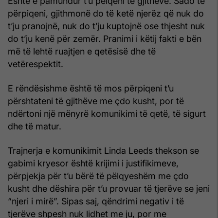
Është e pamundur t’u pëlqeni të gjithëve. Sado të
përpiqeni, gjithmonë do të ketë njerëz që nuk do
t’ju pranojnë, nuk do t’ju kuptojnë ose thjesht nuk
do t’ju kenë për zemër. Pranimi i këtij fakti e bën
më të lehtë ruajtjen e qetësisë dhe të
vetërespektit.
E rëndësishme është të mos përpiqeni t’u
përshtateni të gjithëve me çdo kusht, por të
ndërtoni një mënyrë komunikimi të qetë, të sigurt
dhe të matur.
Trajnerja e komunikimit Linda Leeds thekson se
gabimi kryesor është krijimi i justifikimeve,
përpjekja për t’u bërë të pëlqyeshëm me çdo
kusht dhe dëshira për t’u provuar të tjerëve se jeni
“njeri i mirë”. Sipas saj, qëndrimi negativ i të
tjerëve shpesh nuk lidhet me ju, por me