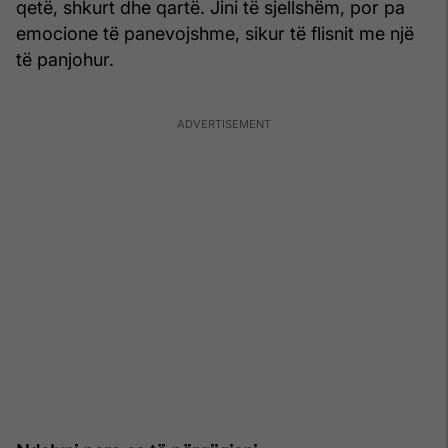
qetë, shkurt dhe qartë. Jini të sjellshëm, por pa
emocione të panevojshme, sikur të flisnit me një
të panjohur.