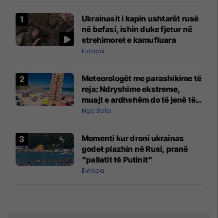
Ukrainasit i kapin ushtarët rusë
në befasi, ishin duke fjetur në
strehimoret e kamufluara
Evropa
Meteorologët me parashikime të
reja: Ndryshime ekstreme,
muajt e ardhshëm do të jenë të
pazakontë
Nga Bota
Momenti kur droni ukrainas
godet plazhin në Rusi, pranë
"pallatit të Putinit"
Evropa