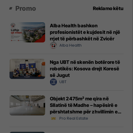
Promo
Reklamo këtu
Alba Health bashkon
profesionistët e kujdesit në një
rrjet të përbashkët në Zvicër
Alba Health
Nga UBT në skenën botërore të
robotikës: Kosova drejt Koresë
së Jugut
UBT
Objekt 2475m² me qira në
Sllatinë të Madhe – hapësirë e
përshtatshme për zhvillimin e
biznesit #16068
Pro Real Estate