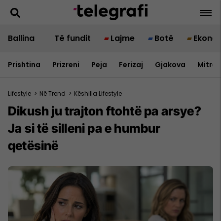
Ballina
Të fundit
Lajme
Botë
Ekono
Prishtina
Prizreni
Peja
Ferizaj
Gjakova
Mitrov
Lifestyle
>
Në Trend
>
Këshilla Lifestyle
Dikush ju trajton ftohtë pa arsye?
Ja si të silleni pa e humbur
qetësinë