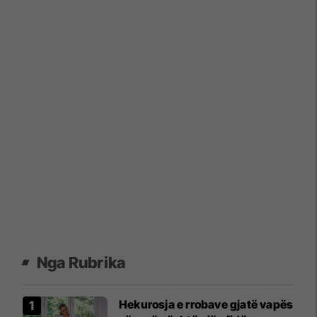
Nga Rubrika
Hekurosja e rrobave gjatë vapës