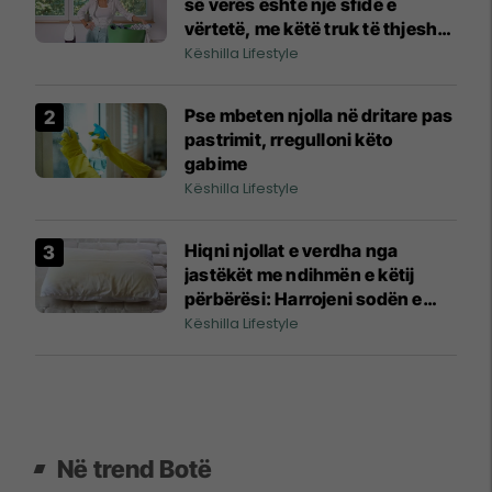
së verës është një sfidë e
vërtetë, me këtë truk të thjeshtë
do ta harroni hekurin
Këshilla Lifestyle
Pse mbeten njolla në dritare pas
pastrimit, rregulloni këto
gabime
Këshilla Lifestyle
Hiqni njollat e verdha nga
jastëkët me ndihmën e këtij
përbërësi: Harrojeni sodën e
bukës dhe uthullën
Këshilla Lifestyle
Në trend Botë