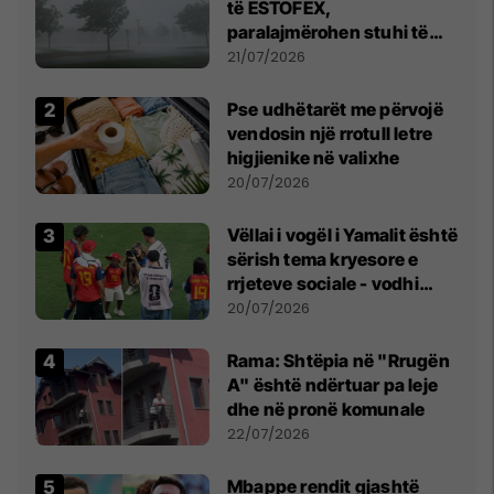
të ESTOFEX,
paralajmërohen stuhi të
fuqishme me breshër dhe
21/07/2026
erëra të forta
Pse udhëtarët me përvojë
vendosin një rrotull letre
higjienike në valixhe
20/07/2026
Vëllai i vogël i Yamalit është
sërish tema kryesore e
rrjeteve sociale - vodhi
vëmendjen pas finales së
20/07/2026
Kupës së Botës
Rama: Shtëpia në "Rrugën
A" është ndërtuar pa leje
dhe në pronë komunale
22/07/2026
Mbappe rendit gjashtë