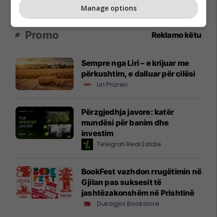
Manage options
Promo
Reklamo këtu
Sempre nga Liri – e krijuar me
përkushtim, e dalluar për cilësi
Liri Prizren
Përzgjedhja javore: katër
mundësi për banim dhe
investim
Telegrafi Real Estate
BookFest vazhdon rrugëtimin në
Gjilan pas suksesit të
jashtëzakonshëm në Prishtinë
Dukagjini Bookstore