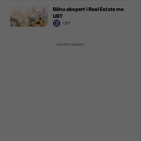
Bëhu ekspert i Real Estate me
UBT
UBT