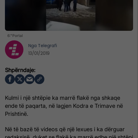
6:"Portal
Nga
Telegrafi
13/01/2019
Kulmi i një shtëpie ka marrë flakë nga shkaqe
ende të paqarta, në lagjen Kodra e Trimave në
Prishtinë.
Në të bazë të videos që një lexues i ka dërguar
redaksisë, duket se flakë ka marrë edhe një shtëpi