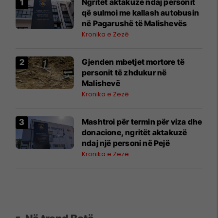
Ngritët aktakuzë ndaj personit
që sulmoi me kallash autobusin
në Pagarushë të Malishevës
Kronika e Zezë
Gjenden mbetjet mortore të
personit të zhdukur në
Malishevë
Kronika e Zezë
Mashtroi për termin për viza dhe
donacione, ngritët aktakuzë
ndaj një personi në Pejë
Kronika e Zezë