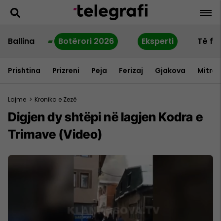
Ballina
Botërori 2026
Eksperti
Të fu
Prishtina
Prizreni
Peja
Ferizaj
Gjakova
Mitrov
Lajme
>
Kronika e Zezë
Digjen dy shtëpi në lagjen Kodra e
Trimave (Video)