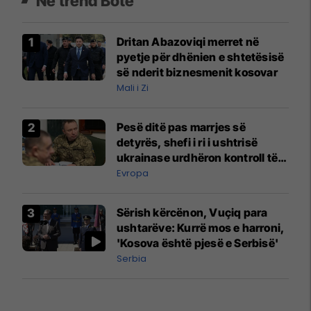
Në trend Botë
Dritan Abazoviqi merret në
pyetje për dhënien e shtetësisë
së nderit biznesmenit kosovar
Mali i Zi
Pesë ditë pas marrjes së
detyrës, shefi i ri i ushtrisë
ukrainase urdhëron kontroll të
madh
Evropa
Sërish kërcënon, Vuçiq para
ushtarëve: Kurrë mos e harroni,
'Kosova është pjesë e Serbisë'
Serbia