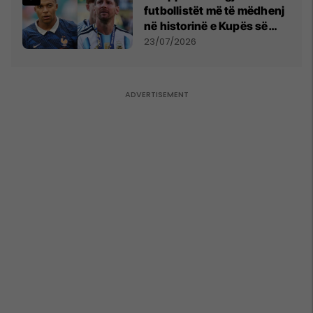
futbollistët më të mëdhenj
në historinë e Kupës së
Botës, Messi mbetet i dyti
23/07/2026