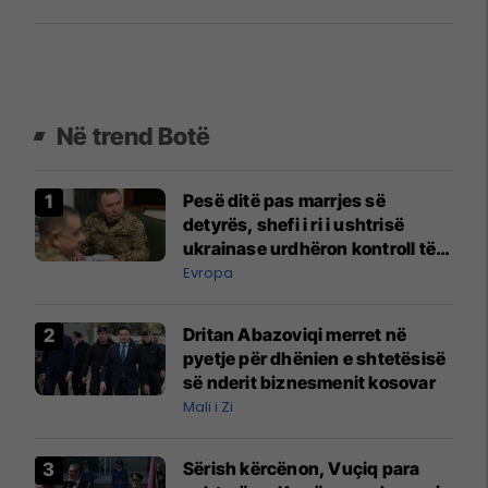
Në trend Botë
Pesë ditë pas marrjes së
detyrës, shefi i ri i ushtrisë
ukrainase urdhëron kontroll të
madh
Evropa
Dritan Abazoviqi merret në
pyetje për dhënien e shtetësisë
së nderit biznesmenit kosovar
Mali i Zi
Sërish kërcënon, Vuçiq para