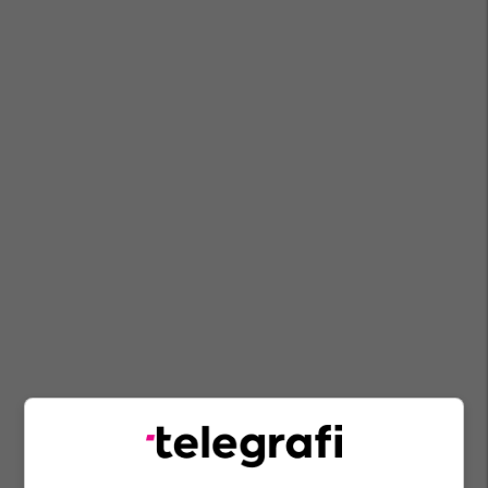
Pistë
Renault Clio
Britani E Madhe
Gara