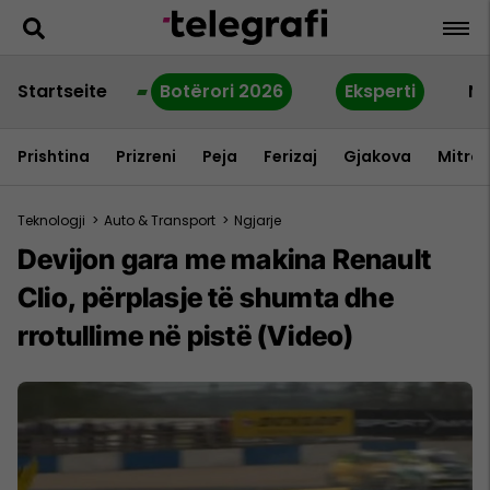
Startseite
Botërori 2026
Eksperti
Ne
Prishtina
Prizreni
Peja
Ferizaj
Gjakova
Mitrov
Teknologji
>
Auto & Transport
>
Ngjarje
Devijon gara me makina Renault
Clio, përplasje të shumta dhe
rrotullime në pistë (Video)