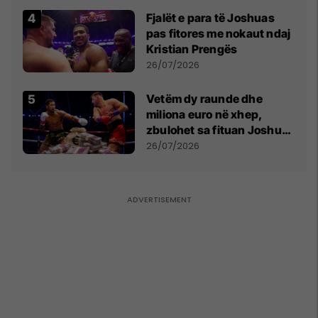
Fjalët e para të Joshuas
pas fitores me nokaut ndaj
Kristian Prengës
26/07/2026
Vetëm dy raunde dhe
miliona euro në xhep,
zbulohet sa fituan Joshua
e Prenga
26/07/2026