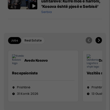
ushtarëve: Kurrë mos e harroni,
'Kosova është pjesë e Serbisë'
Serbia
Jobs
Real Estate
Avedo Kosovo
Dardan
Recepsioniste
Vozitës me K
Prishtinë
Prishtinë
31 Korrik 2026
13 Gusht 20