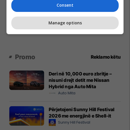
Consent
Manage options
Promo
Reklamo këtu
Deri në 10,000 euro zbritje –
nisuni drejt detit me Nissan
Hybrid nga Auto Mita
Auto Mita
Përjetojeni Sunny Hill Festival
2026 me energjinë e Shell-it
Sunny Hill Festival