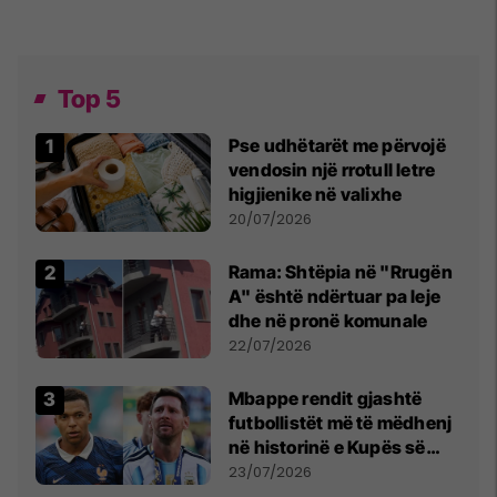
Top 5
Pse udhëtarët me përvojë
vendosin një rrotull letre
higjienike në valixhe
20/07/2026
Rama: Shtëpia në "Rrugën
A" është ndërtuar pa leje
dhe në pronë komunale
22/07/2026
Mbappe rendit gjashtë
futbollistët më të mëdhenj
në historinë e Kupës së
Botës, Messi mbetet i dyti
23/07/2026