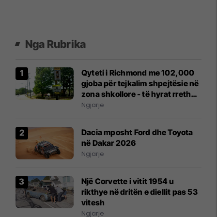
Nga Rubrika
Qyteti i Richmond me 102,000
gjoba për tejkalim shpejtësie në
zona shkollore - të hyrat rreth
6.4 milionë dollarë
Ngjarje
Dacia mposht Ford dhe Toyota
në Dakar 2026
Ngjarje
Një Corvette i vitit 1954 u
rikthye në dritën e diellit pas 53
vitesh
Ngjarje