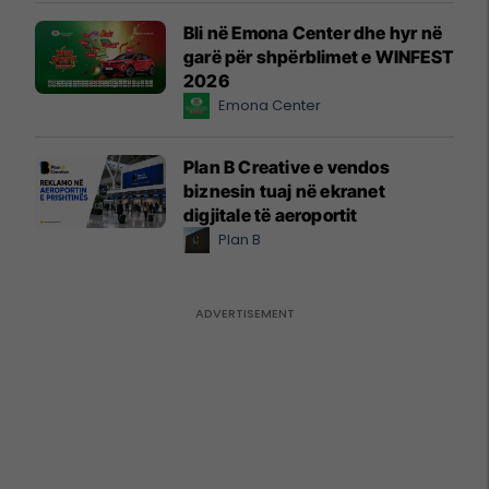
Bli në Emona Center dhe hyr në
garë për shpërblimet e WINFEST
2026
Emona Center
Plan B Creative e vendos
biznesin tuaj në ekranet
digjitale të aeroportit
Plan B