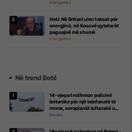
Energjetika
Hoti: Në Britani ulen taksat për
energjinë, në Kosovë qytetarët
paguajnë më shumë
Energjetika
Në trend Botë
14-vjeçari ndihmon policinë
britanike për një telefonatë të
rreme, aeroplanët luftarakë u
ngritën në ajër për të
Evropa
interceptuar fluturaken e Qatar
Airways që po shkonte drejt
Ukrainasit sulmohen në Poloni -