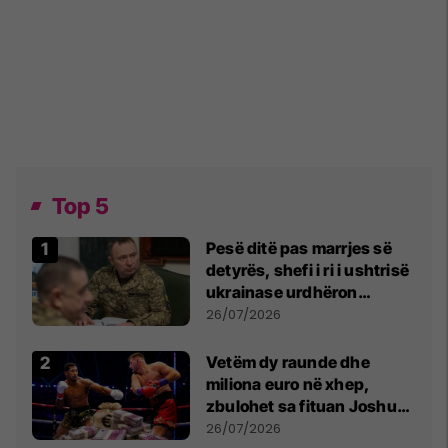
Top 5
Pesë ditë pas marrjes së
detyrës, shefi i ri i ushtrisë
ukrainase urdhëron
kontroll të madh
26/07/2026
Vetëm dy raunde dhe
miliona euro në xhep,
zbulohet sa fituan Joshua
e Prenga
26/07/2026