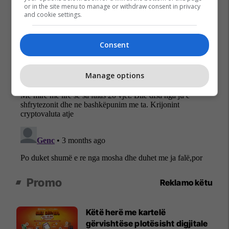
or in the site menu to manage or withdraw consent in privacy
and cookie settings.
Consent
Manage options
Promo
Reklamo këtu
Këtë herë me kartelë
gërvishtëse plotësisht digjitale