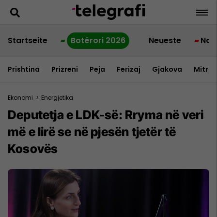
Startseite
Botërori 2026
Neueste
Nac
Prishtina
Prizreni
Peja
Ferizaj
Gjakova
Mitrov
Ekonomi
>
Energjetika
Deputetja e LDK-së: Rryma në veri
më e lirë se në pjesën tjetër të
Kosovës