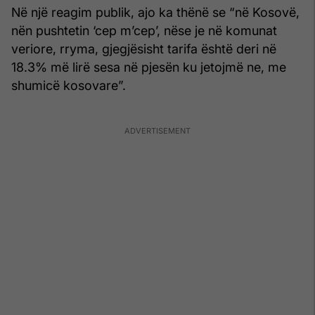
Në një reagim publik, ajo ka thënë se “në Kosovë,
nën pushtetin ‘cep m’cep’, nëse je në komunat
veriore, rryma, gjegjësisht tarifa është deri në
18.3% më lirë sesa në pjesën ku jetojmë ne, me
shumicë kosovare”.