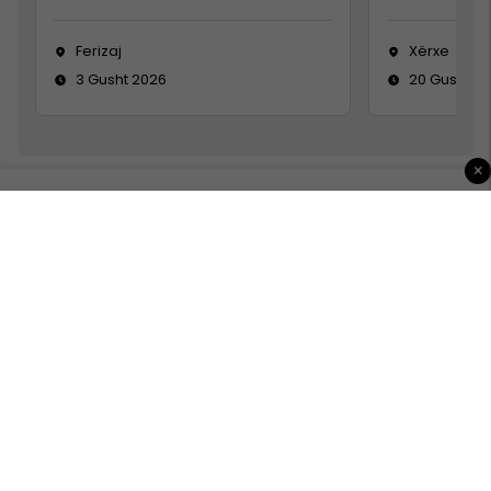
Ferizaj
Xërxe
3 Gusht 2026
20 Gusht 2
×