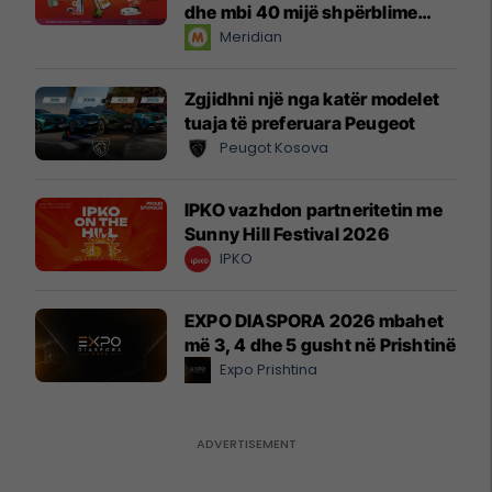
dhe mbi 40 mijë shpërblime
instant!
Meridian
Zgjidhni një nga katër modelet
tuaja të preferuara Peugeot
Peugot Kosova
IPKO vazhdon partneritetin me
Sunny Hill Festival 2026
IPKO
EXPO DIASPORA 2026 mbahet
më 3, 4 dhe 5 gusht në Prishtinë
Expo Prishtina