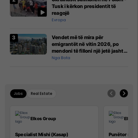
Mançesterit
Tusk i kërkon presidentit të
reagojë
Evropa
Vendet më të mira për
emigrantët në vitin 2026, po
mendoni të filloni një jetë jashtë
vendit?
Nga Bota
Jobs
Real Estate
Elkos Group
Elkos
Specialist Mishi (Kasap)
Punëtor në 