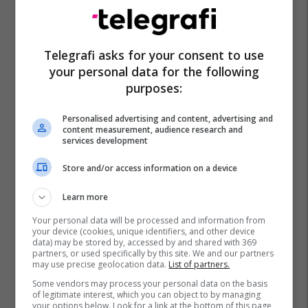
Telegrafi asks for your consent to use
your personal data for the following
purposes:
Janina Ymeri
Ldk
Energjia Elektrike
Personalised advertising and content, advertising and
content measurement, audience research and
services development
Store and/or access information on a device
Learn more
Your personal data will be processed and information from
your device (cookies, unique identifiers, and other device
data) may be stored by, accessed by and shared with 369
partners, or used specifically by this site. We and our partners
may use precise geolocation data.
List of partners.
Some vendors may process your personal data on the basis
of legitimate interest, which you can object to by managing
your options below. Look for a link at the bottom of this page