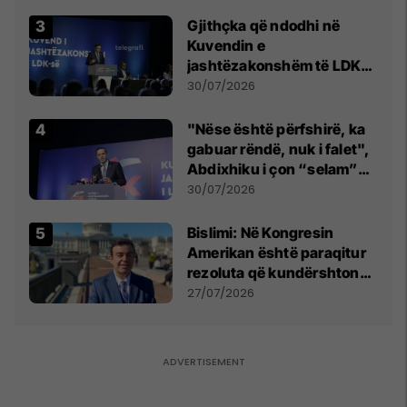
Gjithçka që ndodhi në
Kuvendin e
jashtëzakonshëm të LDK-
së
30/07/2026
"Nëse është përfshirë, ka
gabuar rëndë, nuk i falet",
Abdixhiku i çon “selam”
Përparim Ramës
30/07/2026
Bislimi: Në Kongresin
Amerikan është paraqitur
rezoluta që kundërshton
mbajtjen e Asamblesë
27/07/2026
Parlamentare të OSBE-së
në Beograd