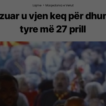
Lajme
>
Maqedonia e Veriut
zuar u vjen keq për dhun
tyre më 27 prill