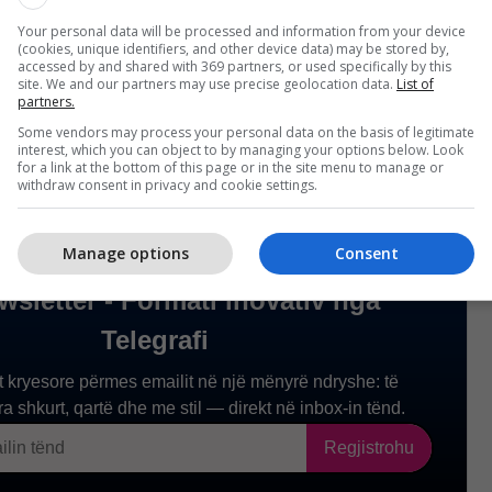
eski ishin pjesë nga deputetët të cilët më 27 prill i
Your personal data will be processed and information from your device
vendit, me çka turma të mëdha të qytetarëve hyn
(cookies, unique identifiers, and other device data) may be stored by,
a me ta edhe persona me mjete të rënda, me çka
accessed by and shared with 369 partners, or used specifically by this
site. We and our partners may use precise geolocation data.
List of
eputetëve.
/Telegrafi/
partners.
Some vendors may process your personal data on the basis of legitimate
interest, which you can object to by managing your options below. Look
for a link at the bottom of this page or in the site menu to manage or
withdraw consent in privacy and cookie settings.
Manage options
Consent