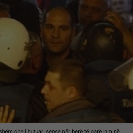
shëm dhe i hutuar, sepse për herë të parë jam në