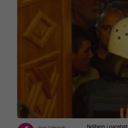
Ndihem i parehat
Nga
Telegrafi