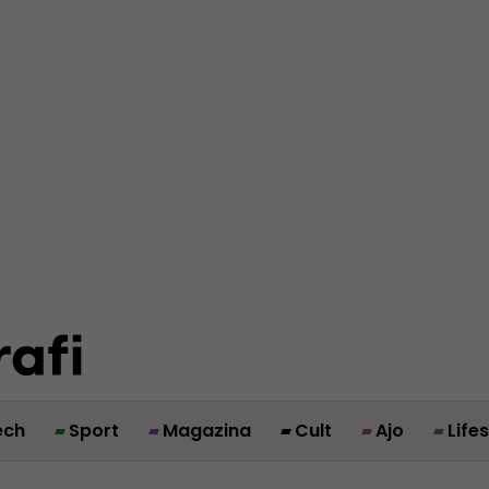
ech
Sport
Magazina
Cult
Ajo
Life