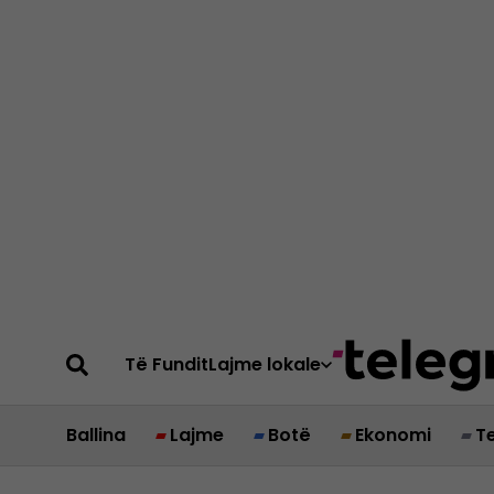
Të Fundit
Lajme lokale
Ballina
Lajme
Botë
Ekonomi
T