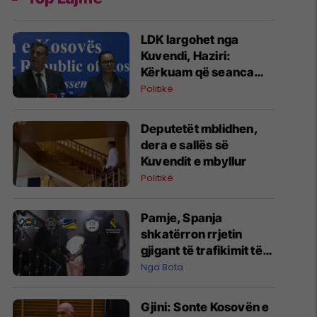
LDK largohet nga
Kuvendi, Haziri:
Kërkuam që seanca
konstituive të mbahet
Politikë
sonte
Deputetët mblidhen,
dera e sallës së
Kuvendit e mbyllur
Politikë
Pamje, Spanja
shkatërron rrjetin
gjigant të trafikimit të
emigrantëve dhe
Nga Bota
drogës në Mesdhe
Gjini: Sonte Kosovën e