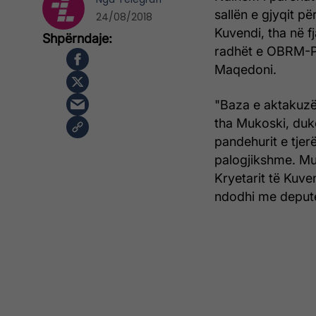
sallën e gjyqit 
24/08/2018
Kuvendi, tha në f
radhët e OBRM-PD
Maqedoni.
"Baza e aktakuzës
tha Mukoski, duke
pandehurit e tjer
palogjikshme. Mu
Kryetarit të Kuve
ndodhi me depute