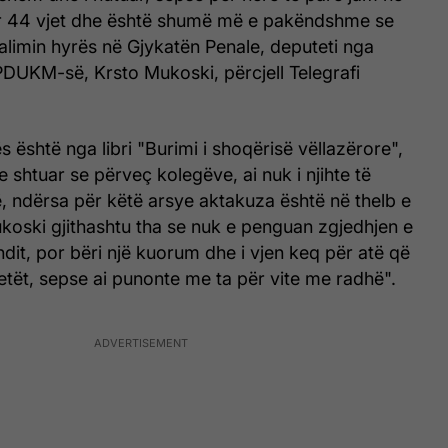
për 44 vjet dhe është shumë më e pakëndshme se
jalimin hyrës në Gjykatën Penale, deputeti nga
UKM-së, Krsto Mukoski, përcjell Telegrafi
 është nga libri "Burimi i shoqërisë vëllazërore",
 shtuar se përveç kolegëve, ai nuk i njihte të
ë, ndërsa për këtë arsye aktakuza është në thelb e
koski gjithashtu tha se nuk e penguan zgjedhjen e
ndit, por bëri një kuorum dhe i vjen keq për atë që
tët, sepse ai punonte me ta për vite me radhë".