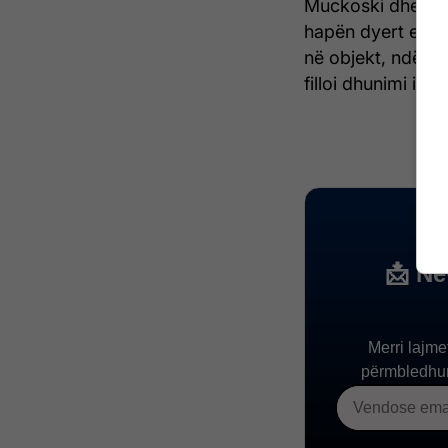
Muckoski dhe Vasil
hapën dyert e Ku
në objekt, ndërs
filloi dhunimi i d