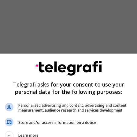
lë hyrës ju dha edhe deputetit, Sasho Vasilevskit, i
a se nuk kishte ndonjë komunikim në të cilin ishte
Telegrafi asks for your consent to use your
an për të parandaluar zgjedhjen e Kryetarit.
personal data for the following purposes:
bëj një akt terrorizmi. Unë gjithashtu u betova
Personalised advertising and content, advertising and content
ljes sime se nuk dija asgjë, nuk pajtohem, se kisha
measurement, audience research and services development
Një akuzë e tillë që na akuzon për terrorizëm është
Store and/or access information on a device
i dhe Venecuelë", tha Vasilevski.
Learn more