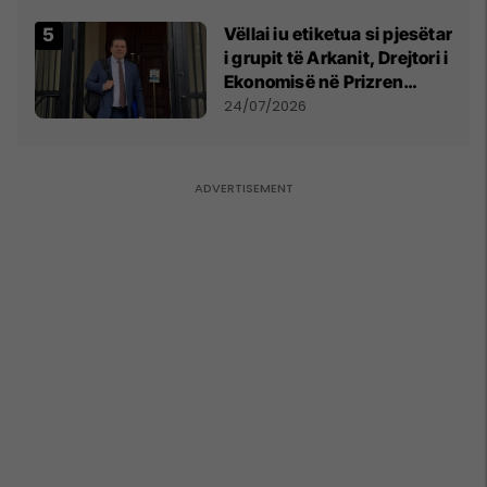
Vëllai iu etiketua si pjesëtar
i grupit të Arkanit, Drejtori i
Ekonomisë në Prizren
mohon pretendimet
24/07/2026