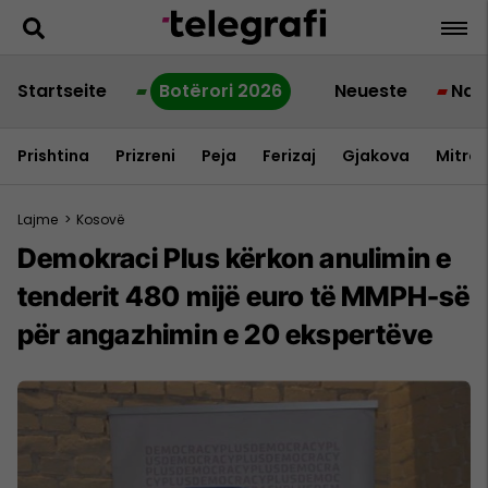
Startseite
Botërori 2026
Neueste
Nac
Prishtina
Prizreni
Peja
Ferizaj
Gjakova
Mitrov
Lajme
>
Kosovë
Demokraci Plus kërkon anulimin e
tenderit 480 mijë euro të MMPH-së
për angazhimin e 20 ekspertëve