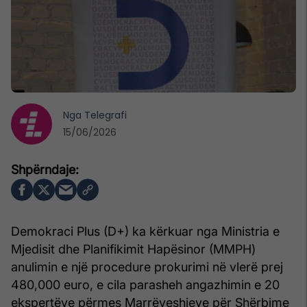
Nga
Telegrafi
15/06/2026
Demokraci Plus (D+) ka kërkuar nga Ministria e
Mjedisit dhe Planifikimit Hapësinor (MMPH)
anulimin e një procedure prokurimi në vlerë prej
480,000 euro, e cila parasheh angazhimin e 20
ekspertëve përmes Marrëveshjeve për Shërbime