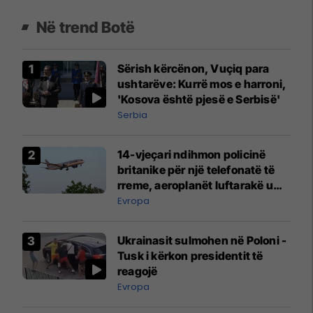
Në trend Botë
Sërish kërcënon, Vuçiq para
ushtarëve: Kurrë mos e harroni,
'Kosova është pjesë e Serbisë'
Serbia
14-vjeçari ndihmon policinë
britanike për një telefonatë të
rreme, aeroplanët luftarakë u
ngritën në ajër për të
Evropa
interceptuar fluturaken e Qatar
Airways që po shkonte drejt
Ukrainasit sulmohen në Poloni -
Mançesterit
Tusk i kërkon presidentit të
reagojë
Evropa