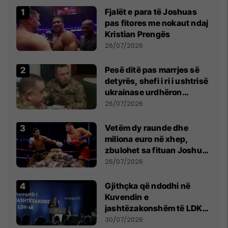
Fjalët e para të Joshuas
pas fitores me nokaut ndaj
Kristian Prengës
26/07/2026
Pesë ditë pas marrjes së
detyrës, shefi i ri i ushtrisë
ukrainase urdhëron
kontroll të madh
26/07/2026
Vetëm dy raunde dhe
miliona euro në xhep,
zbulohet sa fituan Joshua
e Prenga
26/07/2026
Gjithçka që ndodhi në
Kuvendin e
jashtëzakonshëm të LDK-
së
30/07/2026