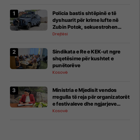
Policia bastis shtëpinë e të
dyshuarit për krime lufte në
Zubin Potok, sekuestrohen
prova
Drejtësi
Sindikata e Re e KEK-ut ngre
shqetësime për kushtet e
punëtorëve
Kosovë
Ministria e Mjedisit vendos
rregulla të reja për organizatorët
e festivaleve dhe ngjarjeve
publike
Kosovë