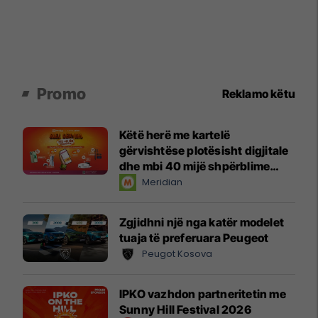
Promo
Reklamo këtu
Këtë herë me kartelë
gërvishtëse plotësisht digjitale
dhe mbi 40 mijë shpërblime
instant!
Meridian
Zgjidhni një nga katër modelet
tuaja të preferuara Peugeot
Peugot Kosova
IPKO vazhdon partneritetin me
Sunny Hill Festival 2026