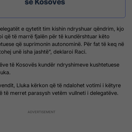
së Kosovës
elegatët e qytetit tim kishin ndryshuar qëndrim, kjo
 që të marrë fjalën për të kundërshtuar këto
tuese që suprimonin autonominë. Për fat të keq në
hej unë isha jashtë”, deklaroi Raci.
atëve të Kosovës kundër ndryshimeve kushtetuese
luka.
vendit, Lluka kërkon që të ndalohet votimi i këtyre
ë të merret parasysh vetëm vullneti i delegatëve.