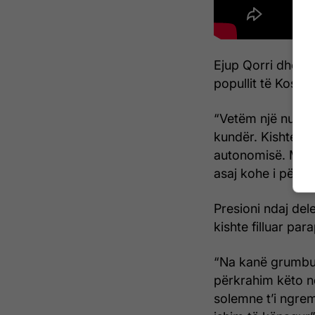
Ejup Qorri dhe Es
popullit të Kosov
“Vetëm një numër
kundër. Kishte e
autonomisë. Më e
asaj kohe i përkr
Presioni ndaj de
kishte filluar par
“Na kanë grumbul
përkrahim këto n
solemne t’i ngre