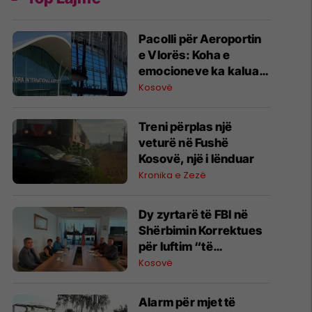
Pacolli për Aeroportin
e Vlorës: Koha e
emocioneve ka kaluar,
do t’i drejtohemi
Kosovë
arbitrazhit dhe
drejtësisë
Treni përplas një
veturë në Fushë
Kosovë, një i lënduar
Kronika e Zezë
Dy zyrtarë të FBI në
Shërbimin Korrektues
për luftim “të
terrorizmit dhe
Kosovë
rreziqeve të sigurisë”
Alarm për mjet të