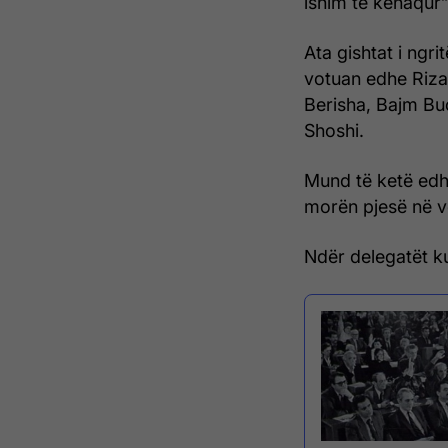
ishim të kënaqur”
Ata gishtat i ngr
votuan edhe Riza 
Berisha, Bajm Bu
Shoshi.
Mund të ketë edh
morën pjesë në v
Ndër delegatët k