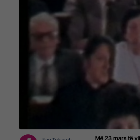
Më 23 mars të vi
Nga
Telegrafi