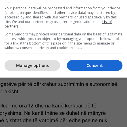
Your personal data will be processed and information from your device
(cookies, unique identifiers, and other device data) may be stored by,
accessed by and shared with 369 partners, or used specifically by this
site. We and our partners may use precise geolocation data.
List of
at Shabani janë ndër ata që mbrojtën interesat e
partners.
ës.
Some vendors may process your personal data on the basis of legitimate
interest, which you can object to by managing your options below. Look
for a link at the bottom of this page or in the site menu to manage or
 i vogël i delegatëve morën guximin për të votuar
withdraw consent in privacy and cookie settings.
dhe disa diskutime që e kundërshtuan suprimimin e
 rënda ishte se edhe disa udhëheqës politikë të
Manage options
Consent
ahnin ato ndryshime”, deklaroi Ejup Qorri.
legatëve për të përkrahur suprimimin e autonomisë
aprakisht.
luar në ora 12 dhe na kanë kërkuar që të
dryshime. Na kanë thënë se duhet në mënyrë
më gishtat dhe të votojmë për edhe pse ne nuk