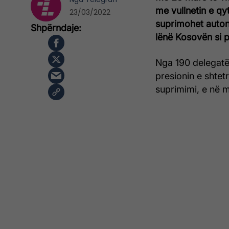
me vullnetin e qy
23/03/2022
suprimohet auton
lënë Kosovën si p
Nga 190 delegatë
presionin e shtetr
suprimimi, e në m