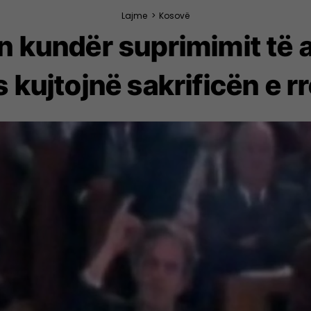
Lajme
>
Kosovë
n kundër suprimimit të 
 kujtojnë sakrificën e r