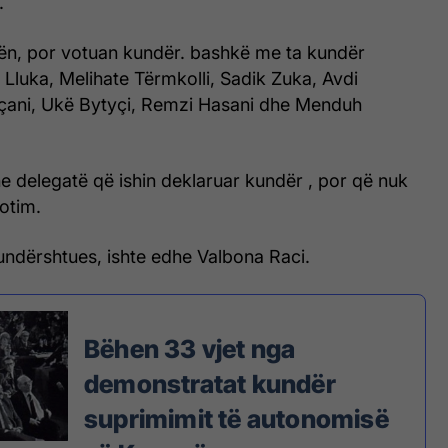
.
itën, por votuan kundër. bashkë me ta kundër
Lluka, Melihate Tërmkolli, Sadik Zuka, Avdi
çani, Ukë Bytyçi, Remzi Hasani dhe Menduh
e delegatë që ishin deklaruar kundër , por që nuk
otim.
undërshtues, ishte edhe Valbona Raci.
Bëhen 33 vjet nga
demonstratat kundër
suprimimit të autonomisë