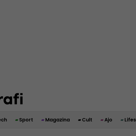
ech
Sport
Magazina
Cult
Ajo
Life