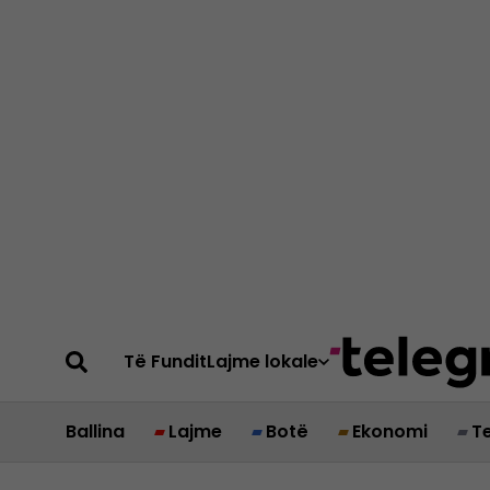
Të Fundit
Lajme lokale
Ballina
Lajme
Botë
Ekonomi
T