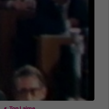
Top Lajme