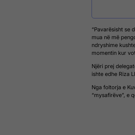
“Pavarësisht se d
mua në më pengoi
ndryshime kushte
momentin kur voto
Njëri prej deleg
ishte edhe Riza L
Nga foltorja e Ku
“mysafirëve”, e q