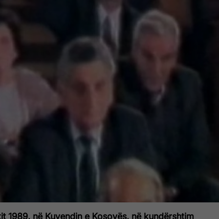
tit 1989, në Kuvendin e Kosovës, në kundërshtim