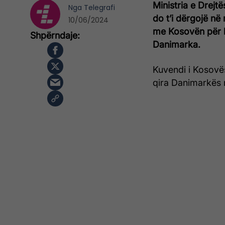
Ministria e Drejt
Nga
Telegrafi
do t’i dërgojë në
10/06/2024
me Kosovën për b
Danimarka.
Kuvendi i Kosovës
qira Danimarkës n