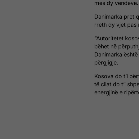
mes dy vendeve.
Danimarka pret që
rreth dy vjet pas r
“Autoritetet koso
bëhet në përputh
Danimarka është e
përgjigje.
Kosova do t’i për
të cilat do t’i s
energjinë e ripër