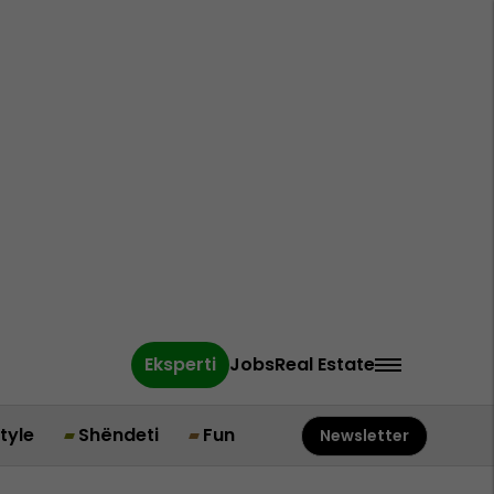
Eksperti
Jobs
Real Estate
style
Shëndeti
Fun
Newsletter