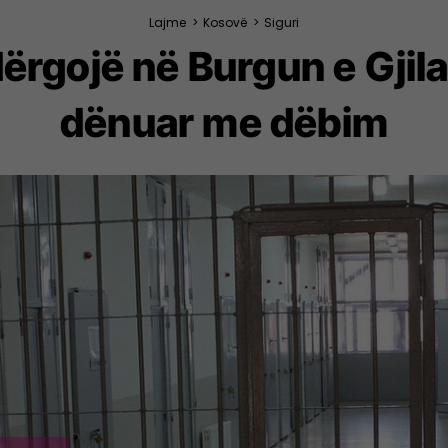
Lajme
>
Kosovë
>
Siguri
rgojë në Burgun e Gjila
dënuar me dëbim