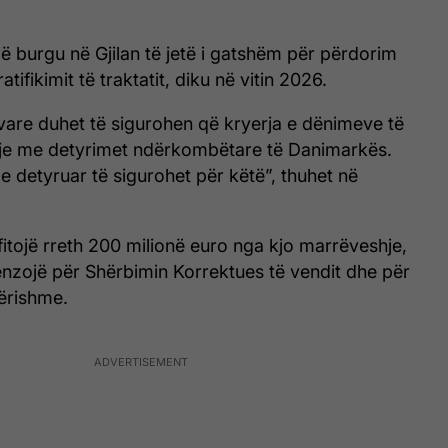
 burgu në Gjilan të jetë i gatshëm për përdorim
atifikimit të traktatit, diku në vitin 2026.
vare duhet të sigurohen që kryerja e dënimeve të
je me detyrimet ndërkombëtare të Danimarkës.
 detyruar të sigurohet për këtë”, thuhet në
fitojë rreth 200 milionë euro nga kjo marrëveshje,
hpenzojë për Shërbimin Korrektues të vendit dhe për
tërishme.