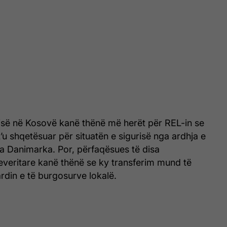
risë në Kosovë kanë thënë më herët për REL-in se
’u shqetësuar për situatën e sigurisë nga ardhja e
a Danimarka. Por, përfaqësues të disa
everitare kanë thënë se ky transferim mund të
rdin e të burgosurve lokalë.