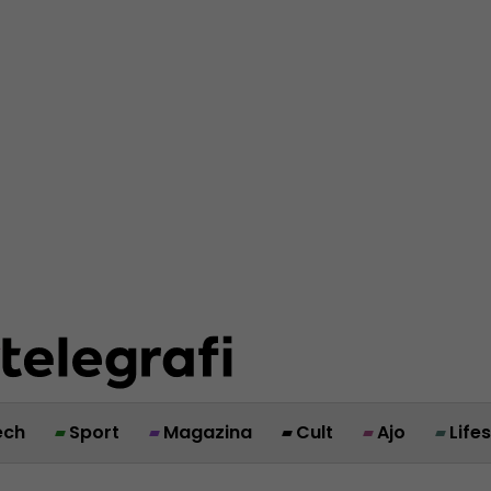
ech
Sport
Magazina
Cult
Ajo
Life