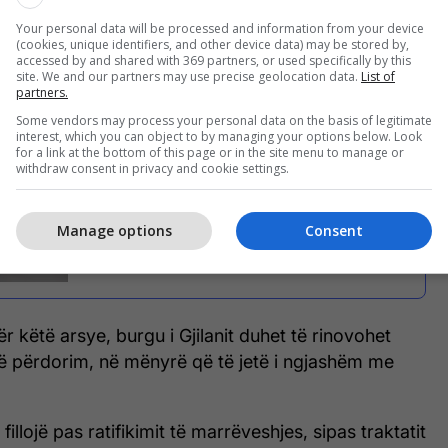
të burgosurit duhet patjetër t’i kryejnë dënimet e
Your personal data will be processed and information from your device
njëjta siç do t’i kishin kryer në një burg danez,
(cookies, unique identifiers, and other device data) may be stored by,
accessed by and shared with 369 partners, or used specifically by this
 fiziket në përputhje me kushtet në një burg danez”,
site. We and our partners may use precise geolocation data.
List of
partners.
daneze.
Some vendors may process your personal data on the basis of legitimate
interest, which you can object to by managing your options below. Look
for a link at the bottom of this page or in the site menu to manage or
withdraw consent in privacy and cookie settings.
Qeli me qira: Shqetësime për
respektimin e të drejtave të të
Manage options
Consent
burgosurve në Kosovë
ër këtë arsye, burgu i Gjilanit duhet të rinovohet
në përdorim, në mënyrë që të jetë i ngjashëm me
fillojë pas ratifikimit të marrëveshjes, sipas traktatit