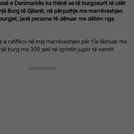
ësisë e Danimarkës ka thënë se të burgosurit të cilët
 një Burg të Gjilanit, në përputhje me marrëveshjen
urgjet, janë persona të dënuar me dëbim nga
 e ratifikoi në maj marrëveshjen për t’ia lëshuar me
jë burg me 300 qeli në qytetin jugor të vendit.