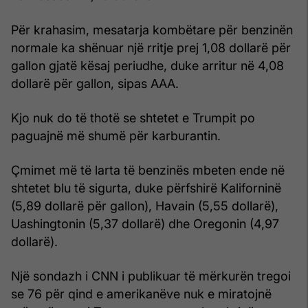
Për krahasim, mesatarja kombëtare për benzinën
normale ka shënuar një rritje prej 1,08 dollarë për
gallon gjatë kësaj periudhe, duke arritur në 4,08
dollarë për gallon, sipas AAA.
Kjo nuk do të thotë se shtetet e Trumpit po
paguajnë më shumë për karburantin.
Çmimet më të larta të benzinës mbeten ende në
shtetet blu të sigurta, duke përfshirë Kaliforninë
(5,89 dollarë për gallon), Havain (5,55 dollarë),
Uashingtonin (5,37 dollarë) dhe Oregonin (4,97
dollarë).
Një sondazh i CNN i publikuar të mërkurën tregoi
se 76 për qind e amerikanëve nuk e miratojnë