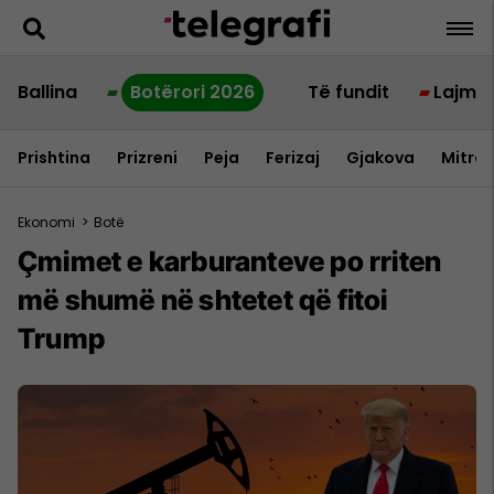
Ballina
Botërori 2026
Të fundit
Lajme
Prishtina
Prizreni
Peja
Ferizaj
Gjakova
Mitrov
Ekonomi
>
Botë
Çmimet e karburanteve po rriten
më shumë në shtetet që fitoi
Trump