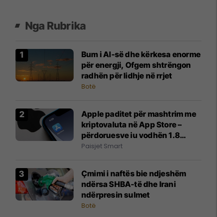
Nga Rubrika
Bum i AI-së dhe kërkesa enorme
për energji, Ofgem shtrëngon
radhën për lidhje në rrjet
Botë
Apple paditet për mashtrim me
kriptovaluta në App Store –
përdoruesve iu vodhën 1.8
milion dollarë
Paisjet Smart
Çmimi i naftës bie ndjeshëm
ndërsa SHBA-të dhe Irani
ndërpresin sulmet
Botë