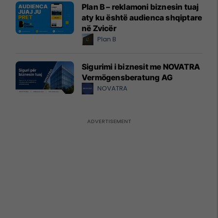
Plan B – reklamoni biznesin tuaj
aty ku është audienca shqiptare
në Zvicër
Plan B
Sigurimi i biznesit me NOVATRA
Vermögensberatung AG
NOVATRA