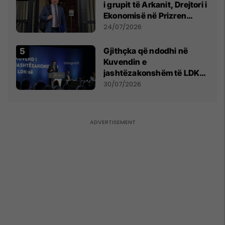
i grupit të Arkanit, Drejtori i
Ekonomisë në Prizren
mohon pretendimet
24/07/2026
Gjithçka që ndodhi në
Kuvendin e
jashtëzakonshëm të LDK-
së
30/07/2026