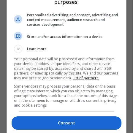
purposes:
Personalised advertising and content, advertising and
content measurement, audience research and
services development
Store and/or access information on a device
Learn more
Your personal data will be processed and information from
your device (cookies, unique identifiers, and other device
data) may be stored by, accessed by and shared with 369
partners, or used specifically by this site. We and our partners
may use precise geolocation data.
List of partners.
Some vendors may process your personal data on the basis
of legitimate interest, which you can object to by managing
your options below. Look for a link at the bottom of this page
or in the site menu to manage or withdraw consent in privacy
and cookie settings.
Shba
Donald Trump
Utah
Arizona
Florida
Idaho
Kentucky
Nevada
Tennessee
Consent
Karburantet