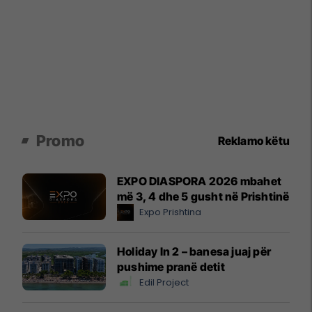
Promo
Reklamo këtu
EXPO DIASPORA 2026 mbahet
më 3, 4 dhe 5 gusht në Prishtinë
Expo Prishtina
Holiday In 2 – banesa juaj për
pushime pranë detit
Edil Project