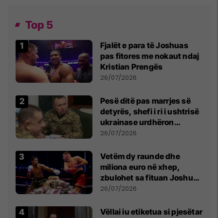
Top 5
Fjalët e para të Joshuas
pas fitores me nokaut ndaj
Kristian Prengës
26/07/2026
Pesë ditë pas marrjes së
detyrës, shefi i ri i ushtrisë
ukrainase urdhëron
kontroll të madh
26/07/2026
Vetëm dy raunde dhe
miliona euro në xhep,
zbulohet sa fituan Joshua
e Prenga
26/07/2026
Vëllai iu etiketua si pjesëtar