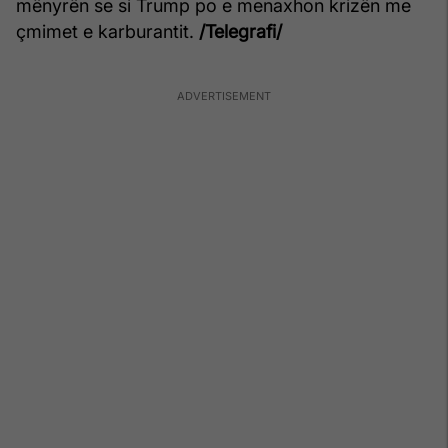
mënyrën se si Trump po e menaxhon krizën me
çmimet e karburantit.
/Telegrafi/