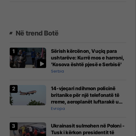
Në trend Botë
Sërish kërcënon, Vuçiq para
ushtarëve: Kurrë mos e harroni,
'Kosova është pjesë e Serbisë'
Serbia
14-vjeçari ndihmon policinë
britanike për një telefonatë të
rreme, aeroplanët luftarakë u
ngritën në ajër për të
Evropa
interceptuar fluturaken e Qatar
Airways që po shkonte drejt
Ukrainasit sulmohen në Poloni -
Mançesterit
Tusk i kërkon presidentit të