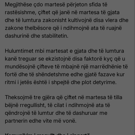
Megjithëse çdo martesë përjeton sfida të
rastësishme, çiftet që janë në martesa të gjata
dhe të lumtura zakonisht kultivojnë disa vlera dhe
zakone thelbësore që i ndihmojnë ata të ruajnë
dashurinë dhe stabilitetin.
Hulumtimet mbi martesat e gjata dhe të lumtura
kanë treguar se ekzistojnë disa faktorë kyç që u
mundësojnë çifteve të mbajnë një marrëdhënie të
fortë dhe të shëndetshme edhe gjatë fazave kur
ritmi i jetës është i shpejtë dhe plot detyrime.
Theksojmë tre gjëra që çiftet në martesa të tilla
bëjnë rregullisht, të cilat i ndihmojnë ata të
qëndrojnë të lumtur dhe të dashuruar me
partnerin edhe vite më vonë.