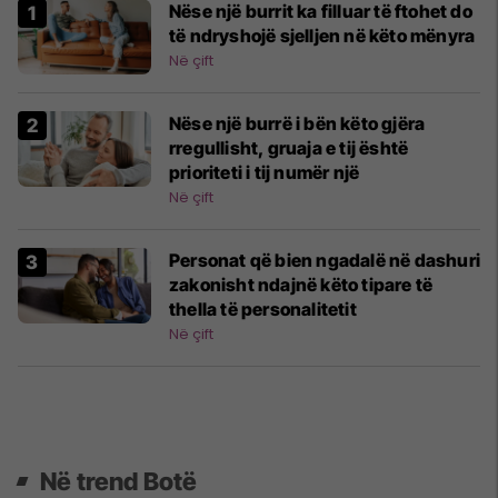
Nëse një burrit ka filluar të ftohet do
të ndryshojë sjelljen në këto mënyra
Në çift
Nëse një burrë i bën këto gjëra
rregullisht, gruaja e tij është
prioriteti i tij numër një
Në çift
Personat që bien ngadalë në dashuri
zakonisht ndajnë këto tipare të
thella të personalitetit
Në çift
Në trend Botë