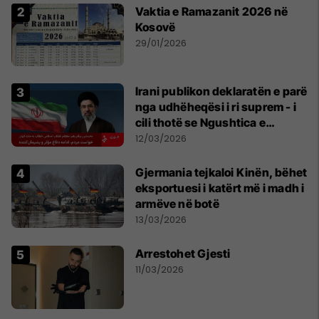
Vaktia e Ramazanit 2026 në
Kosovë
29/01/2026
Irani publikon deklaratën e parë
nga udhëheqësi i ri suprem - i
cili thotë se Ngushtica e
Hormuzit do të mbetet e
12/03/2026
mbyllur
Gjermania tejkaloi Kinën, bëhet
eksportuesi i katërt më i madh i
armëve në botë
13/03/2026
Arrestohet Gjesti
11/03/2026