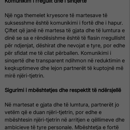
Komunikim i rregullt dhe i sinqertë
Një nga themelet kryesore të martesave të
suksesshme është komunikimi i fortë dhe i hapur.
Çiftet që janë në martesa të gjata dhe të lumtura e
dinë se sa e rëndësishme është të flasin rregullisht
për ndjenjat, dëshirat dhe nevojat e tyre, por edhe
për sfidat me të cilat përballen. Komunikimi i
sinqertë dhe transparent ndihmon në reduktimin e
keqkuptimeve dhe lejon partnerët të kuptojnë më
mirë njëri-tjetrin.
Sigurimi i mbështetjes dhe respektit të ndërsjellë
Në martesat e gjata dhe të lumtura, partnerët jo
vetëm që e duan njëri-tjetrin, por edhe e
mbështesin njëri-tjetrin në arritjen e qëllimeve dhe
ambicieve të tyre personale. Mbështetja e fortë