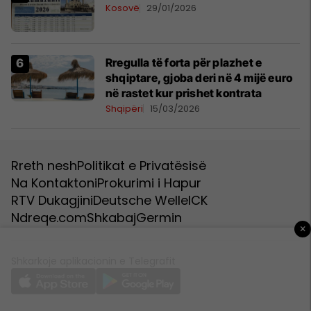
Kosovë
29/01/2026
Rregulla të forta për plazhet e
shqiptare, gjoba deri në 4 mijë euro
në rastet kur prishet kontrata
Shqipëri
15/03/2026
Rreth nesh
Politikat e Privatësisë
Na Kontaktoni
Prokurimi i Hapur
RTV Dukagjini
Deutsche Welle
ICK
Ndreqe.com
Shkabaj
Germin
×
Shkarkoje aplikacionin e Telegrafit