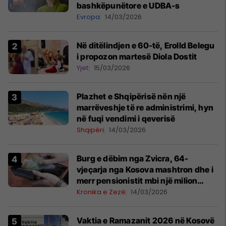
bashkëpunëtore e UDBA-s
Evropa
14/03/2026
Në ditëlindjen e 60-të, Erolld Belegu
i propozon martesë Diola Dostit
Yjet
15/03/2026
Plazhet e Shqipërisë nën një
marrëveshje të re administrimi, hyn
në fuqi vendimi i qeverisë
Shqipëri
14/03/2026
Burg e dëbim nga Zvicra, 64-
vjeçarja nga Kosova mashtron dhe i
merr pensionistit mbi një milion
franga
Kronika e Zezë
14/03/2026
Vaktia e Ramazanit 2026 në Kosovë