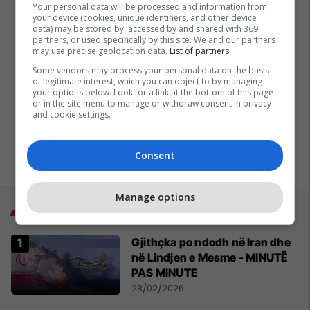
Your personal data will be processed and information from
your device (cookies, unique identifiers, and other device
data) may be stored by, accessed by and shared with 369
partners, or used specifically by this site. We and our partners
may use precise geolocation data.
List of partners.
Some vendors may process your personal data on the basis
of legitimate interest, which you can object to by managing
your options below. Look for a link at the bottom of this page
or in the site menu to manage or withdraw consent in privacy
and cookie settings.
Consent
Manage options
Top 5
Gjithçka po ndodh në Iran dhe
në Lindjen e Mesme - MINUTË
PAS MINUTE
28/02/2026