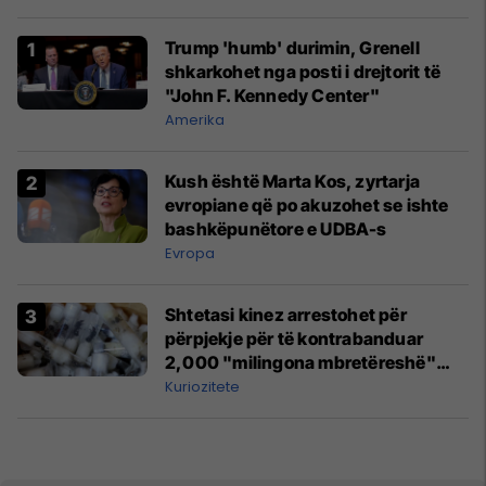
Trump 'humb' durimin, Grenell
shkarkohet nga posti i drejtorit të
"John F. Kennedy Center"
Amerika
Kush është Marta Kos, zyrtarja
evropiane që po akuzohet se ishte
bashkëpunëtore e UDBA-s
Evropa
Shtetasi kinez arrestohet për
përpjekje për të kontrabanduar
2,000 "milingona mbretëreshë"
nga Kenia
Kuriozitete