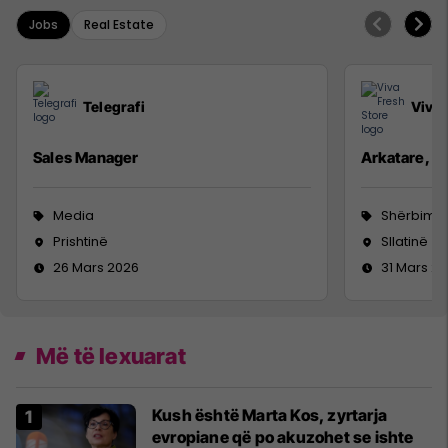
Jobs
Real Estate
Telegrafi
Viva 
Sales Manager
Arkatare, S
Media
Shërbime 
Prishtinë
Sllatinë
26 Mars 2026
31 Mars 2
Më të lexuarat
Kush është Marta Kos, zyrtarja
evropiane që po akuzohet se ishte