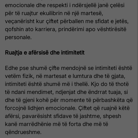
emocionale dhe respekti i ndërsjellë janë çelësi
për të ruajtur ekuilibrin në një martesë,
veçanërisht kur çiftet përballen me sfidat e jetës,
qofshin ato karriera, prindërimi apo vështirësitë
personale.
Ruajtja e afërsisë dhe intimitetit
Edhe pse shumë çifte mendojnë se intimiteti është
vetëm fizik, në martesat e lumtura dhe të gjata,
intimiteti është shumë më i thellë. Kjo do të thotë
të ndani mendimet, ndjenjat dhe ëndrrat tuaja, si
dhe të gjeni kohë për momente të përbashkëta që
forcojnë lidhjen emocionale. Çiftet që ruajnë këtë
afërsi, pavarësisht sfidave të jashtme, shpesh
kanë marrëdhënie më të forta dhe më të
qëndrueshme.