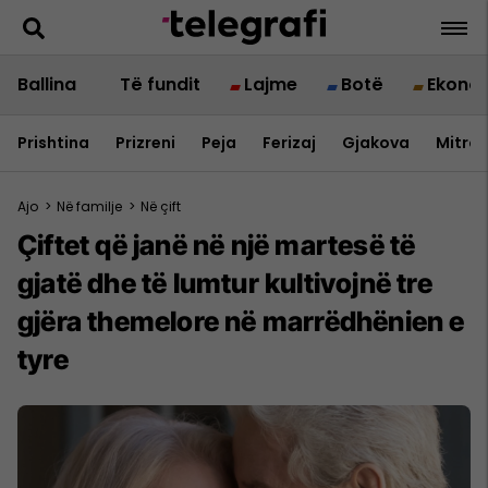
Ballina
Të fundit
Lajme
Botë
Ekono
Prishtina
Prizreni
Peja
Ferizaj
Gjakova
Mitrov
Ajo
>
Në familje
>
Në çift
Çiftet që janë në një martesë të
gjatë dhe të lumtur kultivojnë tre
gjëra themelore në marrëdhënien e
tyre