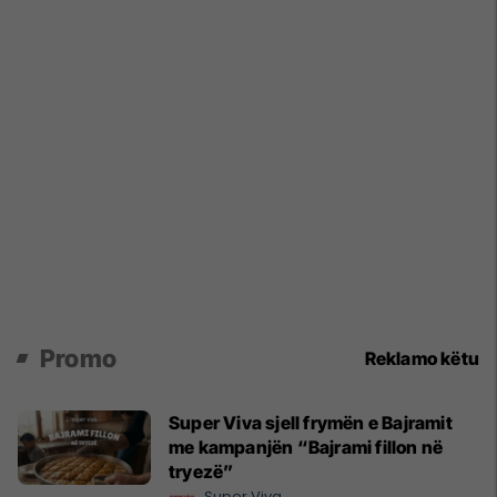
Promo
Reklamo këtu
Super Viva sjell frymën e Bajramit
me kampanjën “Bajrami fillon në
tryezë”
Super Viva