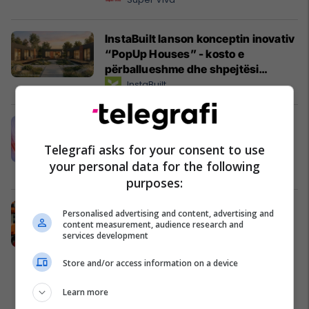
InstaBuilt lanson konceptin inovativ
“PopUp Houses” - kosto e
përballueshme dhe shpejtësi
maksimale në ndërtim
InstaBuilt
Regjistrimet e hershme 2026 në
Kolegjin AAB kanë filluar -
Telegrafi asks for your consent to use
regjistrohu i pari dhe përfito më
your personal data for the following
shumë
Kolegji AAB
purposes:
Siguria nga zjarri kërkon planifikim
Personalised advertising and content, advertising and
dhe standarde profesionale
content measurement, audience research and
services development
Albkos Safety
Store and/or access information on a device
Learn more