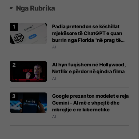
Nga Rubrika
Padia pretendon se këshillat
mjekësore të ChatGPT e çuan
burrin nga Florida 'në prag të
vdekjes'
AI
AI hyn fuqishëm në Hollywood,
Netflix e përdor në qindra filma
AI
Google prezanton modelet e reja
Gemini - AI më e shpejtë dhe
mbrojtje e re kibernetike
AI