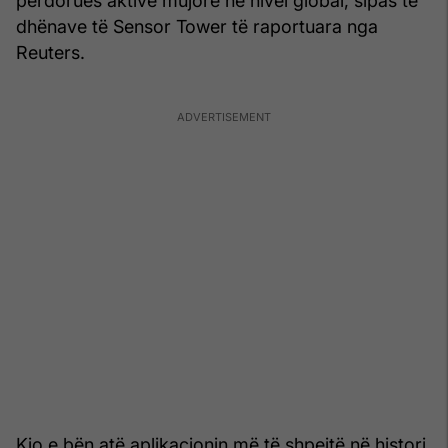
përdorues aktivë mujorë në nivel global, sipas të
dhënave të Sensor Tower të raportuara nga
Reuters.
Kjo e bën atë aplikacionin më të shpejtë në histori