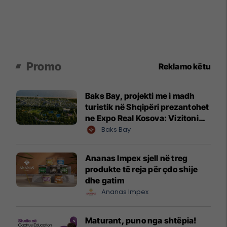
Promo
Reklamo këtu
Baks Bay, projekti me i madh
turistik në Shqipëri prezantohet
ne Expo Real Kosova: Vizitoni
shtandin dhe zbuloni
Baks Bay
mundësitë e investimit
Ananas Impex sjell në treg
produkte të reja për çdo shije
dhe gatim
Ananas Impex
Maturant, puno nga shtëpia!