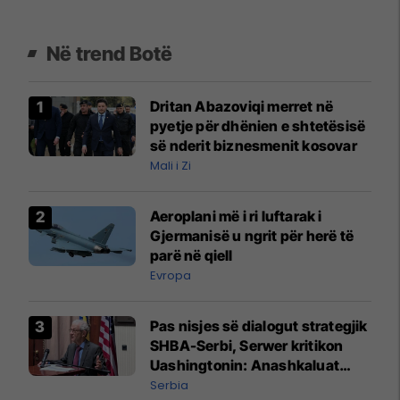
Në trend Botë
Dritan Abazoviqi merret në
pyetje për dhënien e shtetësisë
së nderit biznesmenit kosovar
Mali i Zi
Aeroplani më i ri luftarak i
Gjermanisë u ngrit për herë të
parë në qiell
Evropa
Pas nisjes së dialogut strategjik
SHBA-Serbi, Serwer kritikon
Uashingtonin: Anashkaluat
Banjskën, sulmin ndaj KFOR-it
Serbia