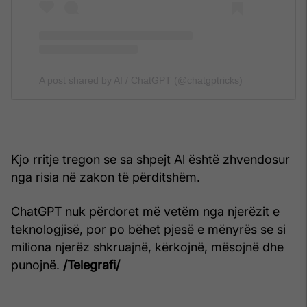
A post shared by AI / ChatGPT (@chatgptricks)
Kjo rritje tregon se sa shpejt Al është zhvendosur
nga risia në zakon të përditshëm.
ChatGPT nuk përdoret më vetëm nga njerëzit e
teknologjisë, por po bëhet pjesë e mënyrës se si
miliona njerëz shkruajnë, kërkojnë, mësojnë dhe
punojnë.
/Telegrafi/