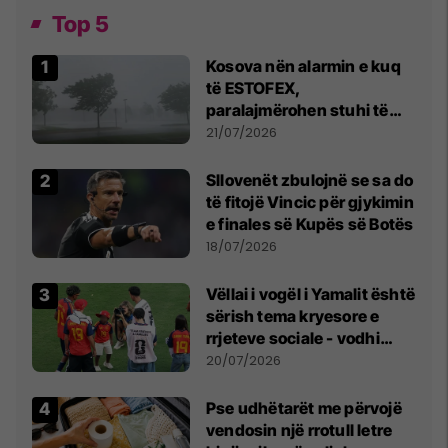
Top 5
Kosova nën alarmin e kuq
të ESTOFEX,
paralajmërohen stuhi të
fuqishme me breshër dhe
21/07/2026
erëra të forta
Sllovenët zbulojnë se sa do
të fitojë Vincic për gjykimin
e finales së Kupës së Botës
18/07/2026
Vëllai i vogël i Yamalit është
sërish tema kryesore e
rrjeteve sociale - vodhi
vëmendjen pas finales së
20/07/2026
Kupës së Botës
Pse udhëtarët me përvojë
vendosin një rrotull letre