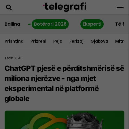
Ballina
Botërori 2026
Eksperti
Të fu
Prishtina
Prizreni
Peja
Ferizaj
Gjakova
Mitrov
Tech
>
AI
ChatGPT pjesë e përditshmërisë së
miliona njerëzve - nga mjet
eksperimental në platformë
globale