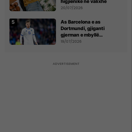
higjienike në valixhe
20/07/2026
As Barcelona e as
Dortmundi, gjiganti
gjerman e mbyllë
marrëveshjen për Fisnik
19/07/2026
Asllanin