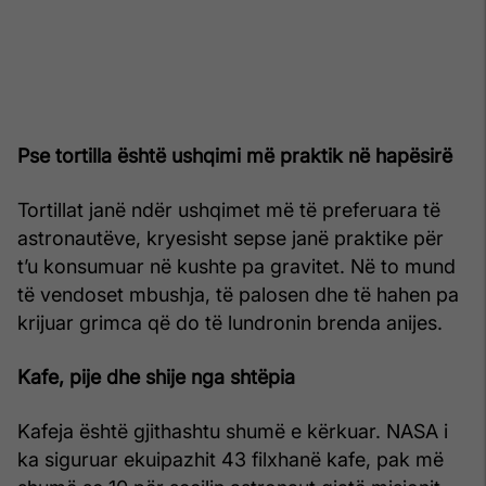
Pse tortilla është ushqimi më praktik në hapësirë
Tortillat janë ndër ushqimet më të preferuara të
astronautëve, kryesisht sepse janë praktike për
t’u konsumuar në kushte pa gravitet. Në to mund
të vendoset mbushja, të palosen dhe të hahen pa
krijuar grimca që do të lundronin brenda anijes.
Kafe, pije dhe shije nga shtëpia
Kafeja është gjithashtu shumë e kërkuar. NASA i
ka siguruar ekuipazhit 43 filxhanë kafe, pak më