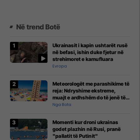
Në trend Botë
Ukrainasit i kapin ushtarët rusë
në befasi, ishin duke fjetur në
strehimoret e kamufluara
Evropa
Meteorologët me parashikime të
reja: Ndryshime ekstreme,
muajt e ardhshëm do të jenë të
pazakontë
Nga Bota
Momenti kur droni ukrainas
godet plazhin në Rusi, pranë
"pallatit të Putinit"