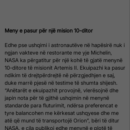
Meny e pasur për një mision 10-ditor
Edhe pse ushqimi i astronautëve në hapësirë nuk i
ngjan vakteve në restorante me yje Michelin,
NASA ka përgatitur për një kohë të gjatë menynë
10-ditore të misionit Artemis II. Ekuipazhi ka pasur
ndikim të drejtpërdrejtë në përzgjedhjen e saj,
duke marrë pjesë në testime të shumta shijesh.
“Anëtarët e ekuipazhit provojnë, vlerësojnë dhe
japin nota për të gjithë ushqimin në menynë
standarde para fluturimit, ndërsa preferencat e
tyre balancohen me kërkesat ushqyese dhe me
atë që mund të transportojë Orion”, bëri të ditur
NASA, e cila publikoi edhe menynë e plotë të