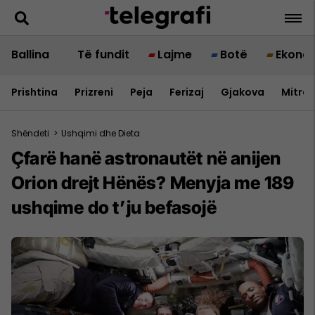
Ballina
Të fundit
Lajme
Botë
Ekono
Prishtina
Prizreni
Peja
Ferizaj
Gjakova
Mitrov
Shëndeti
>
Ushqimi dhe Dieta
Çfarë hanë astronautët në anijen
Orion drejt Hënës? Menyja me 189
ushqime do t’ju befasojë