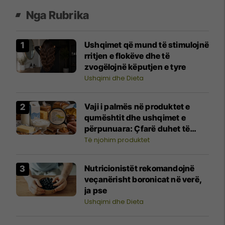
Nga Rubrika
Ushqimet që mund të stimulojnë
rritjen e flokëve dhe të
zvogëlojnë këputjen e tyre
Ushqimi dhe Dieta
Vaji i palmës në produktet e
qumështit dhe ushqimet e
përpunuara: Çfarë duhet të
dimë për sasinë dhe ndikimin në
Të njohim produktet
shëndet?
Nutricionistët rekomandojnë
veçanërisht boronicat në verë,
ja pse
Ushqimi dhe Dieta