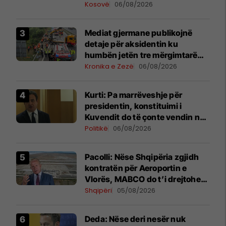
detajet
Kosovë
06/08/2026
Mediat gjermane publikojnë
detaje për aksidentin ku
humbën jetën tre mërgimtarë
nga Komogllava e Ferizajt
Kronika e Zezë
06/08/2026
Kurti: Pa marrëveshje për
presidentin, konstituimi i
Kuvendit do të çonte vendin në
zgjedhje të reja
Politikë
06/08/2026
Pacolli: Nëse Shqipëria zgjidh
kontratën për Aeroportin e
Vlorës, MABCO do t’i drejtohet
arbitrazhit ndërkombëtar
Shqipëri
05/08/2026
Deda: Nëse deri nesër nuk