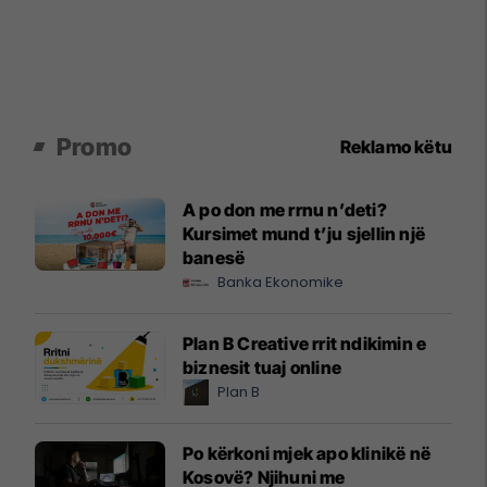
Promo
Reklamo këtu
A po don me rrnu n’deti?
Kursimet mund t’ju sjellin një
banesë
Banka Ekonomike
Plan B Creative rrit ndikimin e
biznesit tuaj online
Plan B
Po kërkoni mjek apo klinikë në
Kosovë? Njihuni me