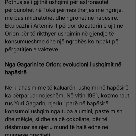
Pothuajse i gjithë ushqimi për astronautët
përpunohet në Tokë përmes tharjes me ngrirje,
më pas rihidratohet dhe ngrohet në hapësirë.
Ekuipazhi i Artemis II përdor dozatorin e ujit në
Orion për të rikthyer ushqimin në gjendje të
konsumueshme dhe një ngrohës kompakt për
përgatitjen e vakteve.
Nga Gagarini te Orion: evolucioni i ushqimit në
hapësirë
Në krahasim me të kaluarën, ushqimi në hapësirë
ka përparuar ndjeshëm. Në vitin 1961, kozmonauti
rus Yuri Gagarin, njeriu i parë në hapësirë,
konsumoi ushqim nga tuba alumini, pastë mishi
dhe mëlçie, si dhe salcë çokollate, për të
dëshmuar se njeriu mund të hajë edhe në
mungesë graviteti.