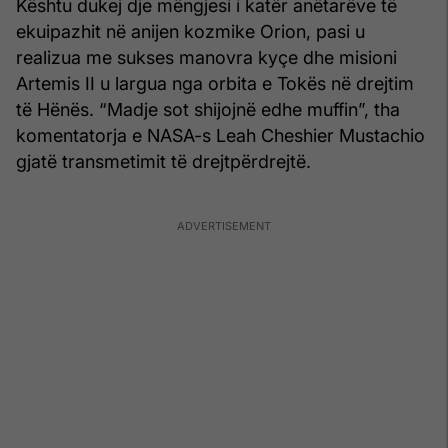
Kështu dukej dje mëngjesi i katër anëtarëve të
ekuipazhit në anijen kozmike Orion, pasi u
realizua me sukses manovra kyçe dhe misioni
Artemis II u largua nga orbita e Tokës në drejtim
të Hënës. “Madje sot shijojnë edhe muffin”, tha
komentatorja e NASA-s Leah Cheshier Mustachio
gjatë transmetimit të drejtpërdrejtë.