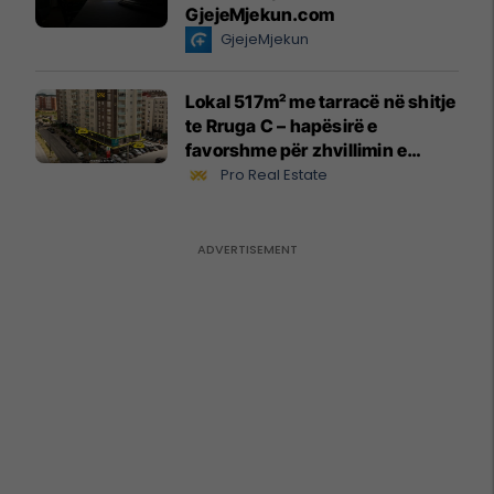
GjejeMjekun.com
GjejeMjekun
Lokal 517m² me tarracë në shitje
te Rruga C – hapësirë e
favorshme për zhvillimin e
biznesit #15796
Pro Real Estate