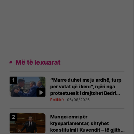
Më të lexuarat
“Marre duhet me ju ardhë, turp
për votat që i keni”, njëri nga
protestuesit i drejtohet Bedri
Hamzës
Politikë
06/08/2026
Mungoi emri për
kryeparlamentar, shtyhet
konstituimi i Kuvendit – të gjitha