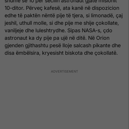
shumë se 10 për secilin astronaut gjatë misionit
10-ditor. Përveç kafesë, ata kanë në dispozicion
edhe të paktën nëntë pije të tjera, si limonadë, çaj
jeshil, uthull molle, si dhe pije me shije çokollate,
vaniljeje dhe luleshtrydhe. Sipas NASA-s, çdo
astronaut ka dy pije pa ujë në ditë. Në Orion
gjenden gjithashtu pesë lloje salcash pikante dhe
disa ëmbëlsira, kryesisht biskota dhe çokollatë.