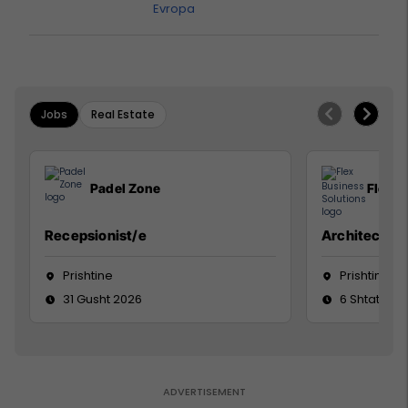
Evropa
Jobs
Real Estate
Padel Zone
Flex B
Recepsionist/e
Architect
Prishtine
Prishtinë
31 Gusht 2026
6 Shtator 2