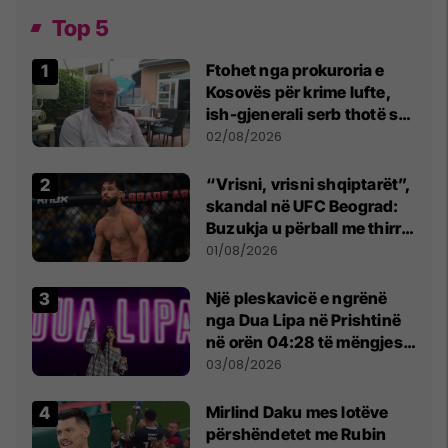
Top 5
Ftohet nga prokuroria e
Kosovës për krime lufte,
ish-gjenerali serb thotë se
dikush e tradhtoi në
02/08/2026
Beograd
“Vrisni, vrisni shqiptarët”,
skandal në UFC Beograd:
Buzukja u përball me thirrje
anti-shqiptare nga
01/08/2026
tribunat
Një pleskavicë e ngrënë
nga Dua Lipa në Prishtinë
në orën 04:28 të mëngjesit
- dhe bota digjitale serbe
03/08/2026
shpall gjendjen e luftës
Mirlind Daku mes lotëve
përshëndetet me Rubin