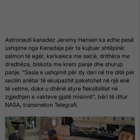
Astronauti kanadez Jeremy Hansen ka edhe pesë
ushqime nga Kanadaja për ta kujtuar shtëpinë:
salmon të egër, karkaleca me salcë, drithëra me
dredhëza, biskota me krem panje dhe shurup
panje. “Sasia e ushqimit për dy deri në tre ditë për
secilin anëtar të ekuipazhit paketohet në një enë
të vetme, duke u dhënë atyre fleksibilitet në
zgjedhjen e vakteve gjatë misionit”, bëri të ditur
NASA, transmeton Telegrafi.