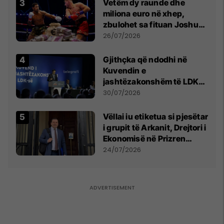
Vetëm dy raunde dhe
miliona euro në xhep,
zbulohet sa fituan Joshua
e Prenga
26/07/2026
Gjithçka që ndodhi në
Kuvendin e
jashtëzakonshëm të LDK-
së
30/07/2026
Vëllai iu etiketua si pjesëtar
i grupit të Arkanit, Drejtori i
Ekonomisë në Prizren
mohon pretendimet
24/07/2026