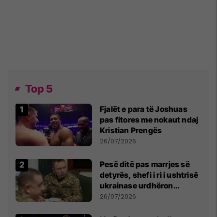
Top 5
Fjalët e para të Joshuas
pas fitores me nokaut ndaj
Kristian Prengës
26/07/2026
Pesë ditë pas marrjes së
detyrës, shefi i ri i ushtrisë
ukrainase urdhëron
kontroll të madh
26/07/2026