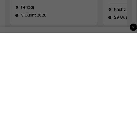
Ferizaj
Prishtinë
3 Gusht 2026
29 Gusht 2
×