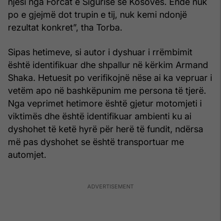
njësi nga Forcat e Sigurisë së Kosovës. Ende nuk
po e gjejmë dot trupin e tij, nuk kemi ndonjë
rezultat konkret”, tha Torba.
Sipas hetimeve, si autor i dyshuar i rrëmbimit
është identifikuar dhe shpallur në kërkim Armand
Shaka. Hetuesit po verifikojnë nëse ai ka vepruar i
vetëm apo në bashkëpunim me persona të tjerë.
Nga veprimet hetimore është gjetur motomjeti i
viktimës dhe është identifikuar ambienti ku ai
dyshohet të ketë hyrë për herë të fundit, ndërsa
më pas dyshohet se është transportuar me
automjet.