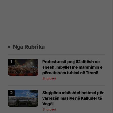
Nga Rubrika
Protestuesit prej 62 ditësh në
shesh, mbyllet me marshimin e
përnatshëm tubimi në Tiranë
Shqipëri
Shqipëria mbështet hetimet për
varrezën masive në Kalludër të
Vogël
Shqipëri