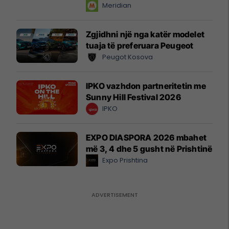
instant!
Meridian
Zgjidhni një nga katër modelet
tuaja të preferuara Peugeot
Peugot Kosova
IPKO vazhdon partneritetin me
Sunny Hill Festival 2026
IPKO
EXPO DIASPORA 2026 mbahet
më 3, 4 dhe 5 gusht në Prishtinë
Expo Prishtina