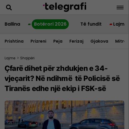
Ballina
Botërori 2026
Të fundit
Lajme
Prishtina
Prizreni
Peja
Ferizaj
Gjakova
Mitrov
Lajme
>
Shqipëri
Çfarë dihet për zhdukjen e 34-
vjeçarit? Në ndihmë të Policisë së
Tiranës edhe një ekip i FSK-së