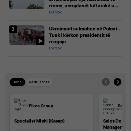
rreme, aeroplanët luftarakë u
ngritën në ajër për të
Evropa
interceptuar fluturaken e Qatar
Airways që po shkonte drejt
Ukrainasit sulmohen në Poloni -
Mançesterit
Tusk i kërkon presidentit të
reagojë
Evropa
Jobs
Real Estate
Elkos Group
Solac
Specialist Mishi (Kasap)
Sales Devel
Manager