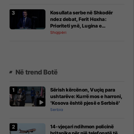
Kosullata serbe në Shkodër
ndez debat, Ferit Hoxha:
Prioriteti ynë, Lugina e
Preshevës
Shqipëri
Në trend Botë
Sërish kërcënon, Vuçiq para
ushtarëve: Kurrë mos e harroni,
'Kosova është pjesë e Serbisë'
Serbia
14-vjeçari ndihmon policinë
britanike për një telefonatë të