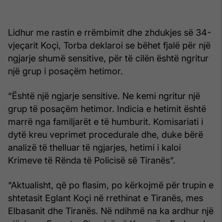
Lidhur me rastin e rrëmbimit dhe zhdukjes së 34-
vjeçarit Koçi, Torba deklaroi se bëhet fjalë për një
ngjarje shumë sensitive, për të cilën është ngritur
një grup i posaçëm hetimor.
“Është një ngjarje sensitive. Ne kemi ngritur një
grup të posaçëm hetimor. Indicia e hetimit është
marrë nga familjarët e të humburit. Komisariati i
dytë kreu veprimet procedurale dhe, duke bërë
analizë të thelluar të ngjarjes, hetimi i kaloi
Krimeve të Rënda të Policisë së Tiranës”.
“Aktualisht, që po flasim, po kërkojmë për trupin e
shtetasit Eglant Koçi në rrethinat e Tiranës, mes
Elbasanit dhe Tiranës. Në ndihmë na ka ardhur një