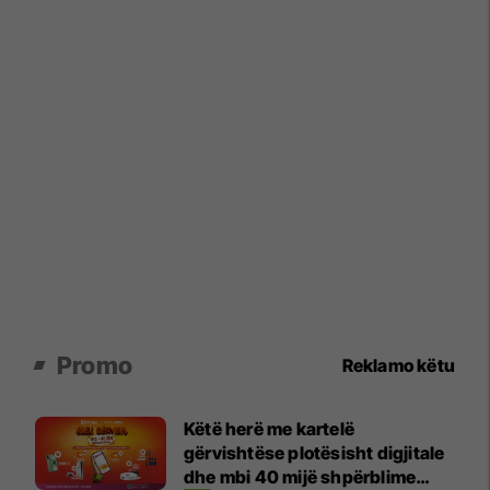
Promo
Reklamo këtu
Këtë herë me kartelë
gërvishtëse plotësisht digjitale
dhe mbi 40 mijë shpërblime