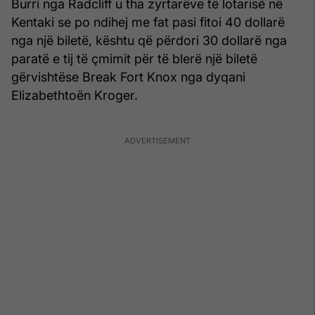
Burri nga Radcliff u tha zyrtarëve të lotarisë në
Kentaki se po ndihej me fat pasi fitoi 40 dollarë
nga një biletë, kështu që përdori 30 dollarë nga
paratë e tij të çmimit për të blerë një biletë
gërvishtëse Break Fort Knox nga dyqani
Elizabethtoën Kroger.