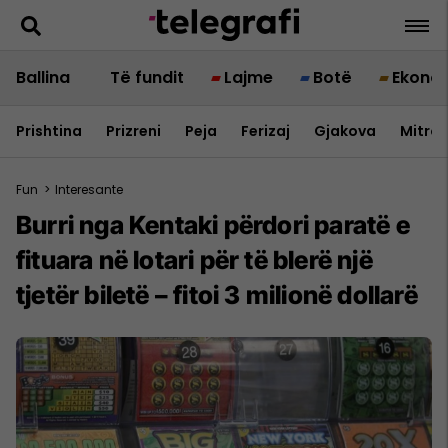
Ballina
Të fundit
Lajme
Botë
Ekono
Prishtina
Prizreni
Peja
Ferizaj
Gjakova
Mitrov
Fun
>
Interesante
Burri nga Kentaki përdori paratë e
fituara në lotari për të blerë një
tjetër biletë – fitoi 3 milionë dollarë