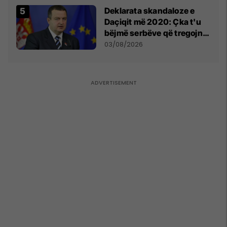
​Deklarata skandaloze e
Daçiqit më 2020: Çka t'u
bëjmë serbëve që tregojnë
ku janë varrosur shqiptarët
03/08/2026
në Serbi