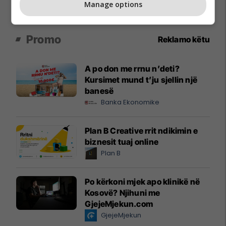
Manage options
Promo
Reklamo këtu
A po don me rrnu n’deti?
Kursimet mund t’ju sjellin një
banesë
Banka Ekonomike
Plan B Creative rrit ndikimin e
biznesit tuaj online
Plan B
Po kërkoni mjek apo klinikë në
Kosovë? Njihuni me
GjejeMjekun.com
GjejeMjekun