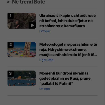
Në trend Botë
Ukrainasit i kapin ushtarët rusë
në befasi, ishin duke fjetur në
strehimoret e kamufluara
Evropa
Meteorologët me parashikime të
reja: Ndryshime ekstreme,
muajt e ardhshëm do të jenë të
pazakontë
Nga Bota
Momenti kur droni ukrainas
godet plazhin në Rusi, pranë
"pallatit të Putinit"
Evropa