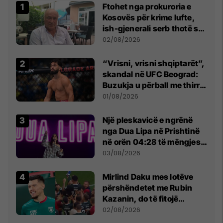
Ftohet nga prokuroria e
Kosovës për krime lufte,
ish-gjenerali serb thotë se
dikush e tradhtoi në
02/08/2026
Beograd
“Vrisni, vrisni shqiptarët”,
skandal në UFC Beograd:
Buzukja u përball me thirrje
anti-shqiptare nga
01/08/2026
tribunat
Një pleskavicë e ngrënë
nga Dua Lipa në Prishtinë
në orën 04:28 të mëngjesit
- dhe bota digjitale serbe
03/08/2026
shpall gjendjen e luftës
Mirlind Daku mes lotëve
përshëndetet me Rubin
Kazanin, do të fitojë
miliona te Spartak Moska
02/08/2026