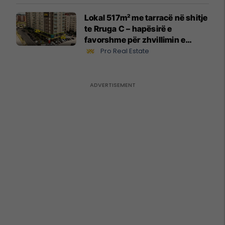
Lokal 517m² me tarracë në shitje
te Rruga C – hapësirë e
favorshme për zhvillimin e
biznesit #15796
Pro Real Estate