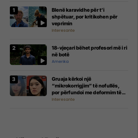
Blenë karavidhe për t’i
shpëtuar, por kritikohen për
veprimin
Interesante
18-vjeçari bëhet profesori më i ri
në botë
Amerika
Gruaja kërkoi një
“mikrokorrigjim” të nofullës,
por përfundoi me deformim të
madh të fytyrës
Interesante