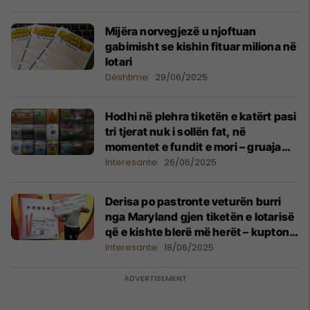
Mijëra norvegjezë u njoftuan
gabimisht se kishin fituar miliona në
lotari
Dështime
29/06/2025
Hodhi në plehra tiketën e katërt pasi
tri tjerat nuk i sollën fat, në
momentet e fundit e mori – gruaja
nga Kentucky thotë se me të fitoi 80
Interesante
26/06/2025
mijë dollarë
Derisa po pastronte veturën burri
nga Maryland gjen tiketën e lotarisë
që e kishte blerë më herët – kupton
se i ka fituar 50 mijë dollarë
Interesante
18/06/2025