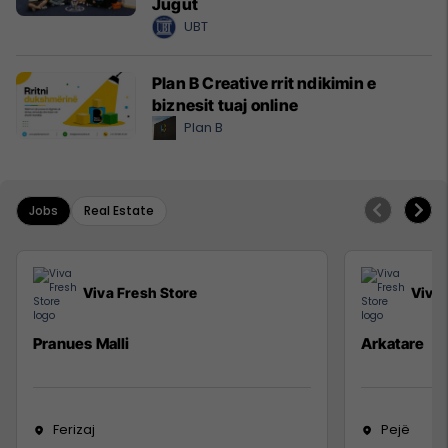
Jugut
UBT
Plan B Creative rrit ndikimin e
biznesit tuaj online
Plan B
Jobs
Real Estate
Viva Fresh Store
Viva 
Pranues Malli
Arkatare
Ferizaj
Pejë