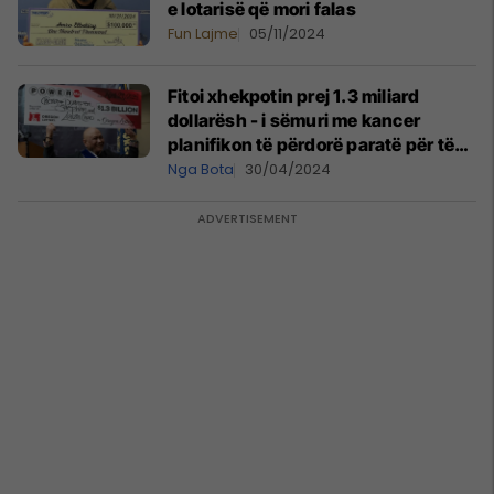
e lotarisë që mori falas
Fun Lajme
05/11/2024
Fitoi xhekpotin prej 1.3 miliard
dollarësh - i sëmuri me kancer
planifikon të përdorë paratë për të
'gjetur një mjek të mirë'
Nga Bota
30/04/2024