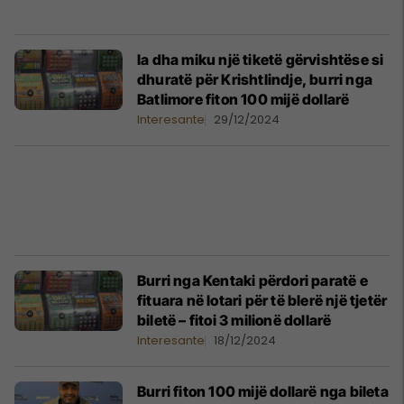
Ia dha miku një tiketë gërvishtëse si
dhuratë për Krishtlindje, burri nga
Batlimore fiton 100 mijë dollarë
Interesante
29/12/2024
Burri nga Kentaki përdori paratë e
fituara në lotari për të blerë një tjetër
biletë – fitoi 3 milionë dollarë
Interesante
18/12/2024
Burri fiton 100 mijë dollarë nga bileta