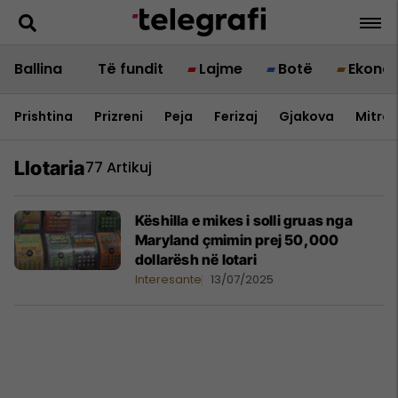
Ballina
Të fundit
Lajme
Botë
Ekono
Prishtina
Prizreni
Peja
Ferizaj
Gjakova
Mitrov
Llotaria
77 Artikuj
Këshilla e mikes i solli gruas nga
Maryland çmimin prej 50,000
dollarësh në lotari
Interesante
13/07/2025