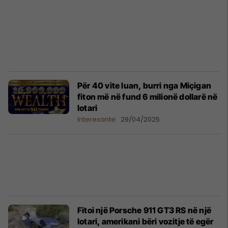
Për 40 vite luan, burri nga Miçigan
fiton më në fund 6 milionë dollarë në
lotari
Interesante
29/04/2025
Fitoi një Porsche 911 GT3 RS në një
lotari, amerikani bëri vozitje të egër