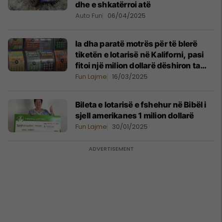
dhe e shkatërroi atë
Auto Fun
06/04/2025
Ia dha paratë motrës për të blerë
tiketën e lotarisë në Kaliforni, pasi
fitoi një milion dollarë dëshiron ta
qerasë vëllain – t’i blejë një veturë të
Fun Lajme
16/03/2025
re
Bileta e lotarisë e fshehur në Bibël i
sjell amerikanes 1 milion dollarë
Fun Lajme
30/01/2025