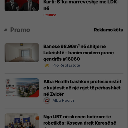
Kurti: S'ka marrëveshje me LDK-
në
Politikë
Promo
Reklamo këtu
Banesë 98.96m² në shitje në
Lakrishtë – banim modern pranë
qendrës #16060
Pro Real Estate
Alba Health bashkon profesionistët
e kujdesit në një rrjet të përbashkët
në Zvicër
Alba Health
Nga UBT në skenën botërore të
robotikës: Kosova drejt Koresë së