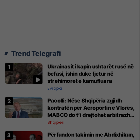
Trend Telegrafi
Ukrainasit i kapin ushtarët rusë në
befasi, ishin duke fjetur në
strehimoret e kamufluara
Evropa
Pacolli: Nëse Shqipëria zgjidh
kontratën për Aeroportin e Vlorës,
MABCO do t’i drejtohet arbitrazhit
ndërkombëtar
Shqipëri
Përfundon takimin me Abdixhikun,