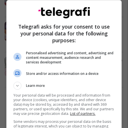
një tiketë lotarie – fitoi një milion
dollarë
Interesante
11/04/2024
Fituesja e lotarisë në Skoci e dëbon
Telegrafi asks for your consent to use
burrin e saj pasi ai e shihte vetëm si
your personal data for the following
"makinë parash"
purposes:
Interesante
09/03/2024
Personalised advertising and content, advertising and
content measurement, audience research and
Gruaja nga Indiana fitoi në lotari dhe
services development
postoi në Facebook fotografinë e
biletës – mbeti pa para
Store and/or access information on a device
Interesante
11/12/2023
Learn more
Your personal data will be processed and information from
1
your device (cookies, unique identifiers, and other device
data) may be stored by, accessed by and shared with 369
partners, or used specifically by this site. We and our partners
may use precise geolocation data.
List of partners.
Some vendors may process your personal data on the basis
of legitimate interest, which you can object to by managing