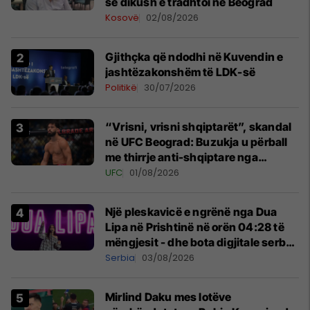
se dikush e tradhtoi në Beograd
Kosovë
02/08/2026
Gjithçka që ndodhi në Kuvendin e
jashtëzakonshëm të LDK-së
Politikë
30/07/2026
“Vrisni, vrisni shqiptarët”, skandal
në UFC Beograd: Buzukja u përball
me thirrje anti-shqiptare nga
tribunat
UFC
01/08/2026
Një pleskavicë e ngrënë nga Dua
Lipa në Prishtinë në orën 04:28 të
mëngjesit - dhe bota digjitale serbe
shpall gjendjen e luftës
Serbia
03/08/2026
Mirlind Daku mes lotëve