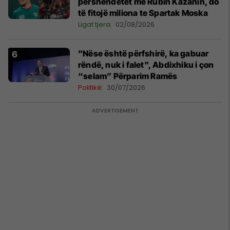
përshëndetet me Rubin Kazanin, do
të fitojë miliona te Spartak Moska
Ligat tjera
02/08/2026
"Nëse është përfshirë, ka gabuar
rëndë, nuk i falet", Abdixhiku i çon
“selam” Përparim Ramës
Politikë
30/07/2026