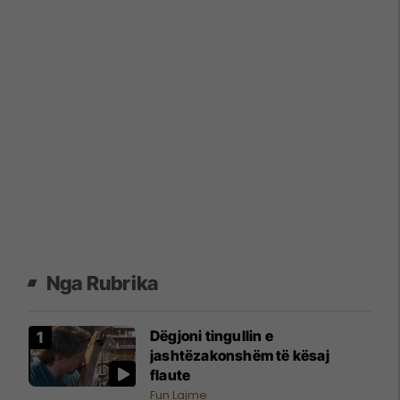
Nga Rubrika
Dëgjoni tingullin e
jashtëzakonshëm të kësaj
flaute
Fun Lajme