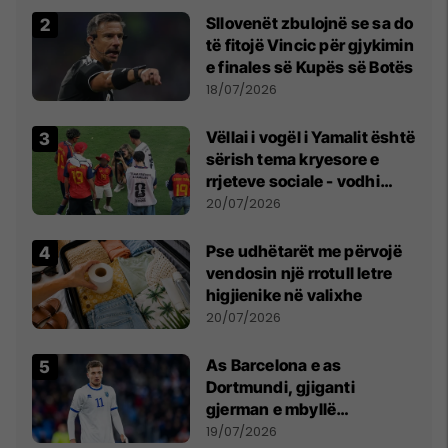
Sllovenët zbulojnë se sa do
të fitojë Vincic për gjykimin
e finales së Kupës së Botës
18/07/2026
Vëllai i vogël i Yamalit është
sërish tema kryesore e
rrjeteve sociale - vodhi
vëmendjen pas finales së
20/07/2026
Kupës së Botës
Pse udhëtarët me përvojë
vendosin një rrotull letre
higjienike në valixhe
20/07/2026
As Barcelona e as
Dortmundi, gjiganti
gjerman e mbyllë
marrëveshjen për Fisnik
19/07/2026