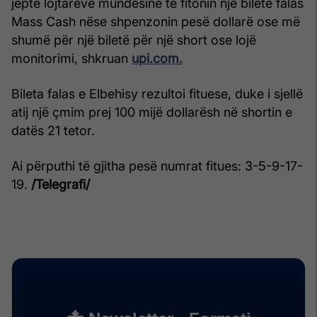
jepte lojtarëve mundësinë të fitonin një biletë falas
Mass Cash nëse shpenzonin pesë dollarë ose më
shumë për një biletë për një short ose lojë
monitorimi, shkruan
upi.com.
Bileta falas e Elbehisy rezultoi fituese, duke i sjellë
atij një çmim prej 100 mijë dollarësh në shortin e
datës 21 tetor.
Ai përputhi të gjitha pesë numrat fitues: 3-5-9-17-
19.
/Telegrafi/