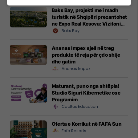
Baks Bay, projekti me i madh
turistik në Shqipëri prezantohet
ne Expo Real Kosova: Vizitoni
shtandin dhe zbuloni
Baks Bay
mundësitë e investimit
Ananas Impex sjell në treg
produkte të reja për çdo shije
dhe gatim
Ananas Impex
Maturant, puno nga shtëpia!
Studio Siguri Kibernetike ose
Programim
Cacttus Education
Oferta e Korrikut në FAFA Sun
Fafa Resorts