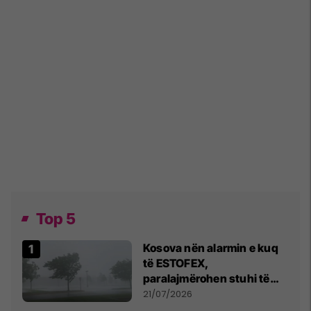
Top 5
Kosova nën alarmin e kuq
të ESTOFEX,
paralajmërohen stuhi të
fuqishme me breshër dhe
21/07/2026
erëra të forta