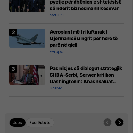
pyetje për dhënien e shtetësisë
së nderit biznesmenit kosovar
Mali i Zi
Aeroplani më i ri luftarak i
Gjermanisë u ngrit për herë të
parë në qiell
Evropa
Pas nisjes së dialogut strategjik
SHBA-Serbi, Serwer kritikon
Uashingtonin: Anashkaluat
Banjskën, sulmin ndaj KFOR-it
Serbia
dhe rrëmbimin e Policëve të
Kosovës
Jobs
Real Estate