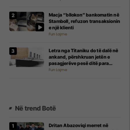
Macja “bllokon” bankomatin në
Stamboll, refuzon transaksionin
e një klienti
Fun Lajme
Letra nga Titaniku do të dalë në
ankand, përshkruan jetën e
pasagjerëve pesë ditë para
tragjedisë
Fun Lajme
Në trend Botë
Dritan Abazoviqi merret në