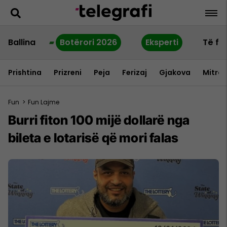
Ballina
Botërori 2026
Eksperti
Të fu
Prishtina
Prizreni
Peja
Ferizaj
Gjakova
Mitrov
Fun
>
Fun Lajme
Burri fiton 100 mijë dollarë nga
bileta e lotarisë që mori falas