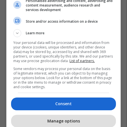
Personalised advertising and content, advertising and
content measurement, audience research and
services development
Store and/or access information on a device
Learn more
Your personal data will be processed and information from
your device (cookies, unique identifiers, and other device
data) may be stored by, accessed by and shared with 369
partners, or used specifically by this site. We and our partners
may use precise geolocation data.
List of partners.
Some vendors may process your personal data on the basis
of legitimate interest, which you can object to by managing
your options below. Look for a link at the bottom of this page
or in the site menu to manage or withdraw consent in privacy
and cookie settings.
Consent
Promo
Reklamo këtu
Manage options