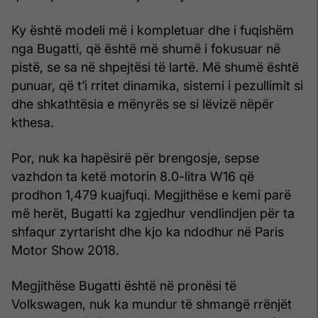
Ky është modeli më i kompletuar dhe i fuqishëm
nga Bugatti, që është më shumë i fokusuar në
pistë, se sa në shpejtësi të lartë. Më shumë është
punuar, që t’i rritet dinamika, sistemi i pezullimit si
dhe shkathtësia e mënyrës se si lëvizë nëpër
kthesa.
Por, nuk ka hapësirë për brengosje, sepse
vazhdon ta ketë motorin 8.0-litra W16 që
prodhon 1,479 kuajfuqi. Megjithëse e kemi parë
më herët, Bugatti ka zgjedhur vendlindjen për ta
shfaqur zyrtarisht dhe kjo ka ndodhur në Paris
Motor Show 2018.
Megjithëse Bugatti është në pronësi të
Volkswagen, nuk ka mundur të shmangë rrënjët