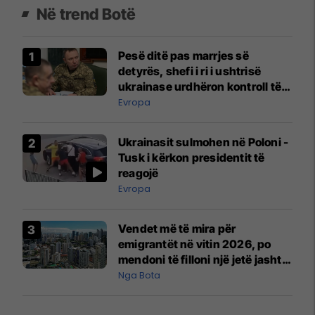
Në trend Botë
Pesë ditë pas marrjes së
detyrës, shefi i ri i ushtrisë
ukrainase urdhëron kontroll të
madh
Evropa
Ukrainasit sulmohen në Poloni -
Tusk i kërkon presidentit të
reagojë
Evropa
Vendet më të mira për
emigrantët në vitin 2026, po
mendoni të filloni një jetë jashtë
vendit?
Nga Bota