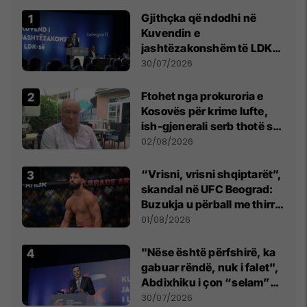
Gjithçka që ndodhi në
Kuvendin e
jashtëzakonshëm të LDK-
së
30/07/2026
Ftohet nga prokuroria e
Kosovës për krime lufte,
ish-gjenerali serb thotë se
dikush e tradhtoi në
02/08/2026
Beograd
“Vrisni, vrisni shqiptarët”,
skandal në UFC Beograd:
Buzukja u përball me thirrje
anti-shqiptare nga
01/08/2026
tribunat
"Nëse është përfshirë, ka
gabuar rëndë, nuk i falet",
Abdixhiku i çon “selam”
Përparim Ramës
30/07/2026