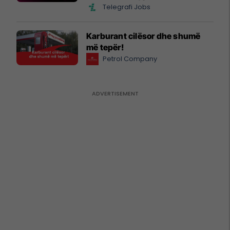
Telegrafi Jobs
Karburant cilësor dhe shumë
më tepër!
Petrol Company