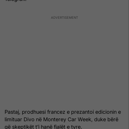
Pastaj, prodhuesi francez e prezantoi edicionin e
limituar Divo në Monterey Car Week, duke bërë
që skeptikët t’i hanë fjalët e tyre.