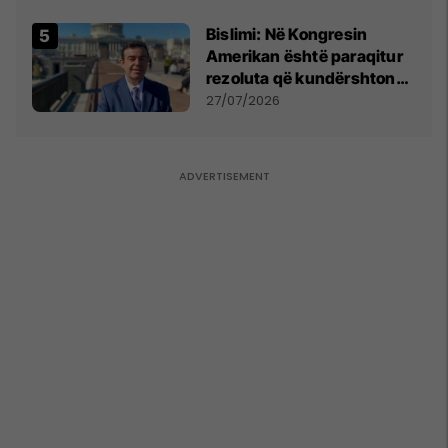
Bislimi: Në Kongresin
Amerikan është paraqitur
rezoluta që kundërshton
mbajtjen e Asamblesë
27/07/2026
Parlamentare të OSBE-së
në Beograd