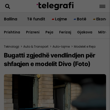
Ballina
Të fundit
Lajme
Botë
Ekono
Prishtina
Prizreni
Peja
Ferizaj
Gjakova
Mitrov
Teknologji
>
Auto & Transport
>
Auto-lajme
>
Modelet e Reja
Bugatti zgjedhë vendlindjen për
shfaqjen e modelit Divo (Foto)