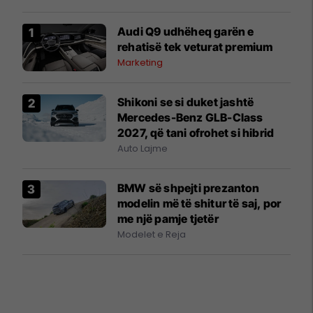
Audi Q9 udhëheq garën e
rehatisë tek veturat premium
Marketing
Shikoni se si duket jashtë
Mercedes-Benz GLB-Class
2027, që tani ofrohet si hibrid
Auto Lajme
BMW së shpejti prezanton
modelin më të shitur të saj, por
me një pamje tjetër
Modelet e Reja