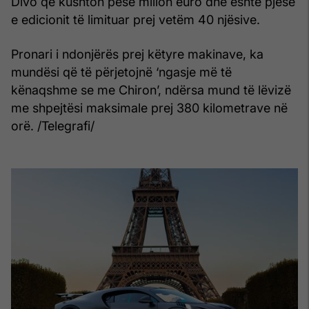
Divo që kushton pesë milion euro dhe është pjesë
e edicionit të limituar prej vetëm 40 njësive.
Pronari i ndonjërës prej këtyre makinave, ka
mundësi që të përjetojnë ‘ngasje më të
kënaqshme se me Chiron’, ndërsa mund të lëvizë
me shpejtësi maksimale prej 380 kilometrave në
orë. /Telegrafi/