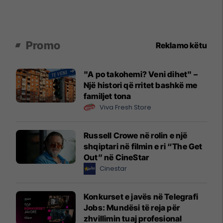
Promo
Reklamo këtu
"A po takohemi? Veni dihet" –
Një histori që rritet bashkë me
familjet tona
Viva Fresh Store
Russell Crowe në rolin e një
shqiptari në filmin e ri “The Get
Out” në CineStar
Cinestar
Konkurset e javës në Telegrafi
Jobs: Mundësi të reja për
zhvillimin tuaj profesional