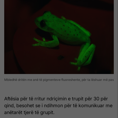
Mbledhë dritën me anë të pigmenteve fluoreshente, për ta lëshuar më pas
Aftësia për të rritur ndriçimin e trupit për 30 për
qind, besohet se i ndihmon për të komunikuar me
anëtarët tjerë të grupit.