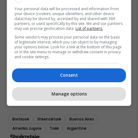
Your personal data will be processed and information from
your device (cookies, unique identifiers, and other device
data) may be stored by, accessed by and shared with 369
partners, or used specifically by this site. We and our partners
may use precise geolocation data.
List of partners.
Some vendors may process your personal data on the basis
of legitimate interest, which you can object to by managing
your options below. Look for a link at the bottom of this page
or in the site menu to manage or withdraw consent in privacy
and cookie settings.
Consent
Manage options
Bretkosë
Shkencëtarë
Buenos Aires
Amerika Jugore
Tokë
Argjentinë