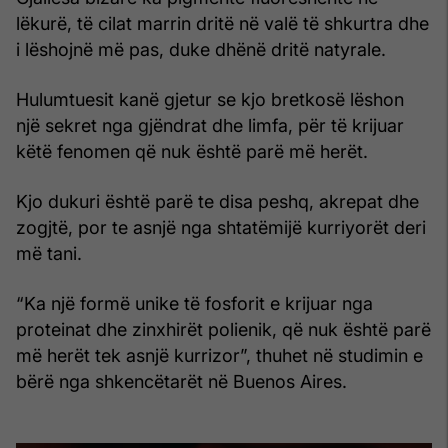
lëkurë, të cilat marrin dritë në valë të shkurtra dhe
i lëshojnë më pas, duke dhënë dritë natyrale.
Hulumtuesit kanë gjetur se kjo bretkosë lëshon
një sekret nga gjëndrat dhe limfa, për të krijuar
këtë fenomen që nuk është parë më herët.
Kjo dukuri është parë te disa peshq, akrepat dhe
zogjtë, por te asnjë nga shtatëmijë kurriyorët deri
më tani.
“Ka një formë unike të fosforit e krijuar nga
proteinat dhe zinxhirët polienik, që nuk është parë
më herët tek asnjë kurrizor”, thuhet në studimin e
bërë nga shkencëtarët në Buenos Aires.