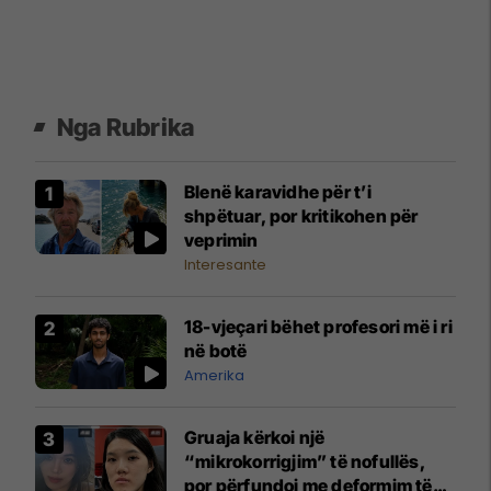
Nga Rubrika
Blenë karavidhe për t’i
shpëtuar, por kritikohen për
veprimin
Interesante
18-vjeçari bëhet profesori më i ri
në botë
Amerika
Gruaja kërkoi një
“mikrokorrigjim” të nofullës,
por përfundoi me deformim të