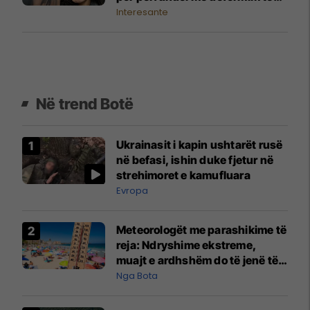
madh të fytyrës
Interesante
Në trend Botë
Ukrainasit i kapin ushtarët rusë
në befasi, ishin duke fjetur në
strehimoret e kamufluara
Evropa
Meteorologët me parashikime të
reja: Ndryshime ekstreme,
muajt e ardhshëm do të jenë të
pazakontë
Nga Bota