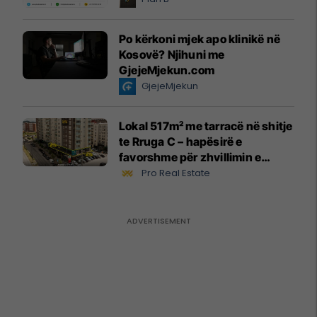
Po kërkoni mjek apo klinikë në
Kosovë? Njihuni me
GjejeMjekun.com
GjejeMjekun
Lokal 517m² me tarracë në shitje
te Rruga C – hapësirë e
favorshme për zhvillimin e
biznesit #15796
Pro Real Estate