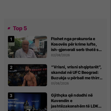
Top 5
Ftohet nga prokuroria e
Kosovës për krime lufte,
ish-gjenerali serb thotë se
dikush e tradhtoi në
02/08/2026
Beograd
“Vrisni, vrisni shqiptarët”,
skandal në UFC Beograd:
Buzukja u përball me thirrje
anti-shqiptare nga
01/08/2026
tribunat
Gjithçka që ndodhi në
Kuvendin e
jashtëzakonshëm të LDK-