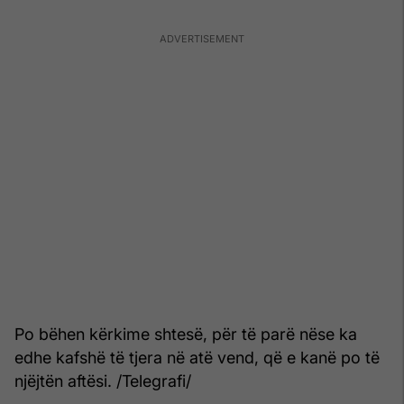
Po bëhen kërkime shtesë, për të parë nëse ka
edhe kafshë të tjera në atë vend, që e kanë po të
njëjtën aftësi. /Telegrafi/