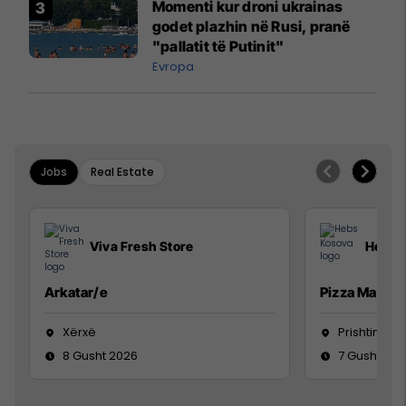
Momenti kur droni ukrainas
godet plazhin në Rusi, pranë
"pallatit të Putinit"
Evropa
Jobs
Real Estate
Viva Fresh Store
Hebs 
Arkatar/e
Pizza Man
Xërxë
Prishtinë
8 Gusht 2026
7 Gusht 20