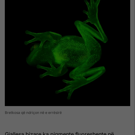
Bretkosa që ndriçon në e errësirë
Gjallesa bizare ka pigmente fluoreshente në