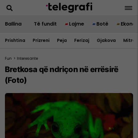
Ballina
Të fundit
Lajme
Botë
Ekono
Prishtina
Prizreni
Peja
Ferizaj
Gjakova
Mitrov
Fun
>
Interesante
Bretkosa që ndriçon në errësirë
(Foto)