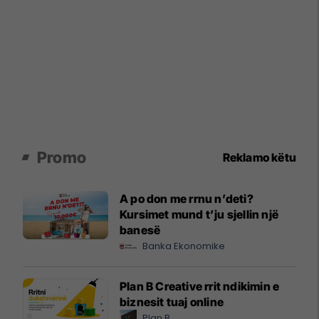
Promo
Reklamo këtu
A po don me rrnu n’deti?
Kursimet mund t’ju sjellin një
banesë
Banka Ekonomike
Plan B Creative rrit ndikimin e
biznesit tuaj online
Plan B