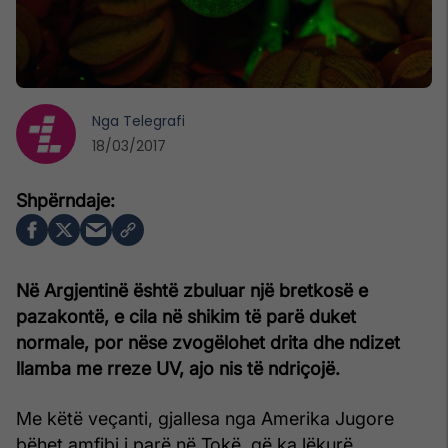
Nga
Telegrafi
18/03/2017
Në Argjentinë është zbuluar një bretkosë e
pazakontë, e cila në shikim të parë duket
normale, por nëse zvogëlohet drita dhe ndizet
llamba me rreze UV, ajo nis të ndriçojë.
Me këtë veçanti, gjallesa nga Amerika Jugore
bëhet amfibi i parë në Tokë, që ka lëkurë