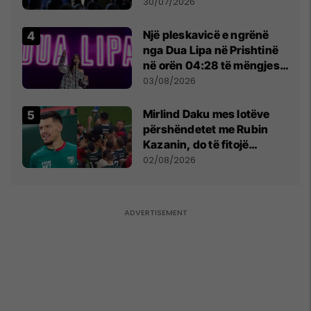
së
30/07/2026
Një pleskavicë e ngrënë
nga Dua Lipa në Prishtinë
në orën 04:28 të mëngjesit
- dhe bota digjitale serbe
03/08/2026
shpall gjendjen e luftës
Mirlind Daku mes lotëve
përshëndetet me Rubin
Kazanin, do të fitojë
miliona te Spartak Moska
02/08/2026