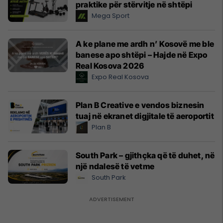
praktike për stërvitje në shtëpi
Mega Sport
A ke plane me ardh n’ Kosovë me ble
banese apo shtëpi – Hajde në Expo
Real Kosova 2026
Expo Real Kosova
Plan B Creative e vendos biznesin
tuaj në ekranet digjitale të aeroportit
Plan B
South Park – gjithçka që të duhet, në
një ndalesë të vetme
South Park