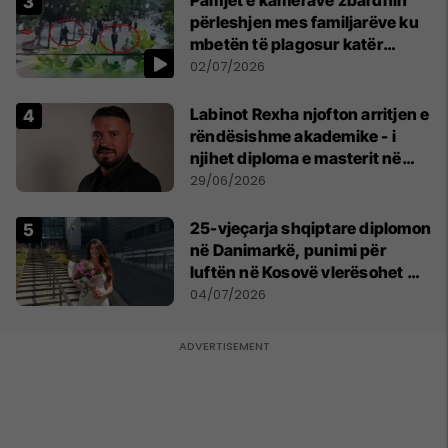
Pamjet e kamerave zbardhin
përleshjen mes familjarëve ku
mbetën të plagosur katër
persona
02/07/2026
Labinot Rexha njofton arritjen e
rëndësishme akademike - i
njihet diploma e masterit në
Psikologji në Zvicër
29/06/2026
25-vjeçarja shqiptare diplomon
në Danimarkë, punimi për
luftën në Kosovë vlerësohet me
notën më të lartë
04/07/2026