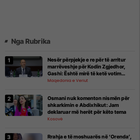
Nga Rubrika
Nesër përpjekje e re për të arritur
marrëveshje për Kodin Zgjedhor,
Gashi: Është mirë të ketë votim
elektronik për diasporën
Maqedonia e Veriut
Osmani nuk komenton nismën për
shkarkimin e Abdixhikut: Jam
deklaruar më herët për këto tema
Kosovë
Rrahja e të moshuarës në ‘Orenda’,