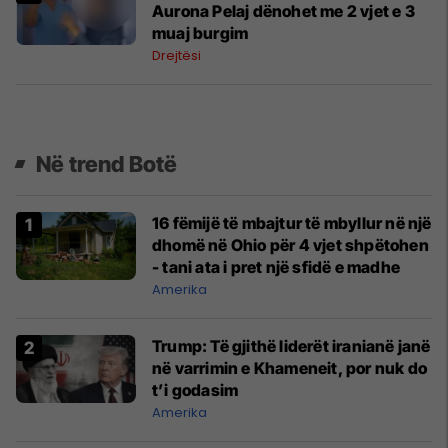
Aurona Pelaj dënohet me 2 vjet e 3
muaj burgim
Drejtësi
Në trend Botë
16 fëmijë të mbajtur të mbyllur në një
dhomë në Ohio për 4 vjet shpëtohen
- tani ata i pret një sfidë e madhe
Amerika
Trump: Të gjithë liderët iranianë janë
në varrimin e Khameneit, por nuk do
t’i godasim
Amerika