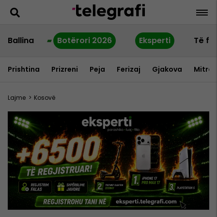
Ballina
Botërori 2026
Eksperti
Të fu
Prishtina
Prizreni
Peja
Ferizaj
Gjakova
Mitrov
Lajme
>
Kosovë