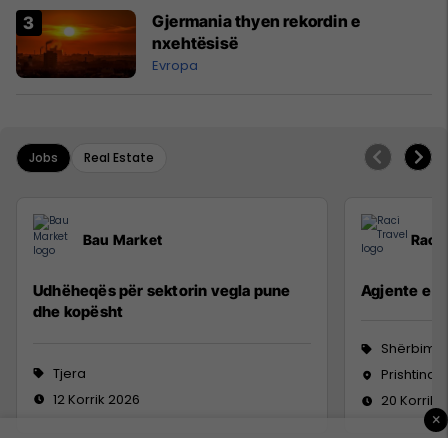
Gjermania thyen rekordin e
nxehtësisë
Evropa
Jobs
Real Estate
Bau Market
Raci 
Udhëheqës për sektorin vegla pune
Agjente e sh
dhe kopësht
Shërbime 
Tjera
Prishtina,
12 Korrik 2026
20 Korrik 
×