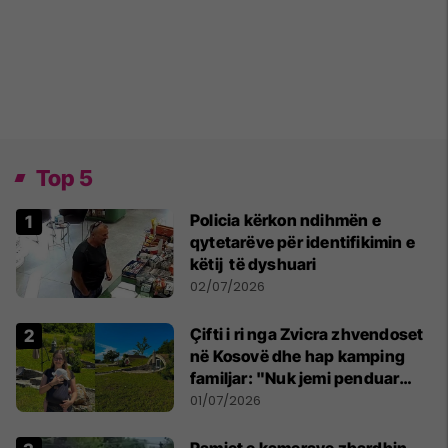
Top 5
Policia kërkon ndihmën e
qytetarëve për identifikimin e
këtij të dyshuari
02/07/2026
Çifti i ri nga Zvicra zhvendoset
në Kosovë dhe hap kamping
familjar: "Nuk jemi penduar
asnjë ditë"
01/07/2026