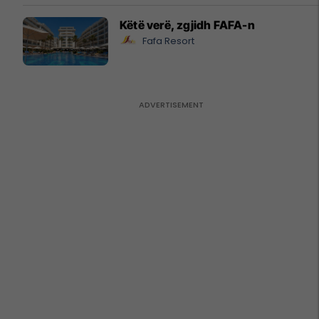
Këtë verë, zgjidh FAFA-n
Fafa Resort