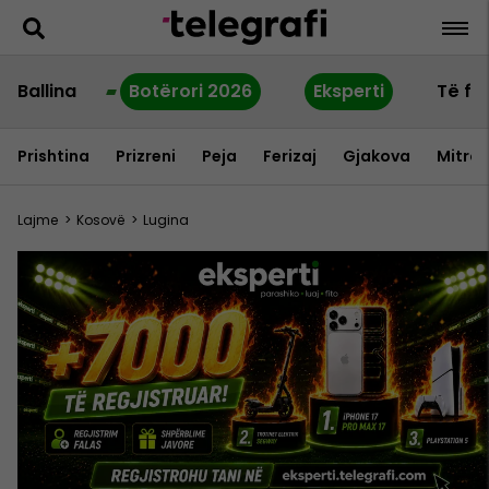
Ballina
Botërori 2026
Eksperti
Të fu
Prishtina
Prizreni
Peja
Ferizaj
Gjakova
Mitrov
Lajme
>
Kosovë
>
Lugina