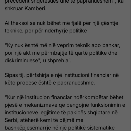
precedent shqetësues dhe të papranueshëm", ka
shkruar Kamberi.
Ai theksoi se nuk bëhet më fjalë për një çështje
teknike, por për ndërhyrje politike
“Ky nuk është më një veprim teknik apo bankar,
por një akt me përmbajtje të qartë politike dhe
diskriminuese", u shpreh ai.
Sipas tij, përfshirja e një institucioni financiar në
këto procese është e papranueshme.
“Kur një institucion financiar ndërkombëtar bëhet
pjesë e mekanizmave që pengojnë funksionimin e
institucioneve legjitime të pakicës shqiptare në
Serbi, atëherë kemi të bëjmë me
bashkëpjesëmarrje në një politikë sistematike