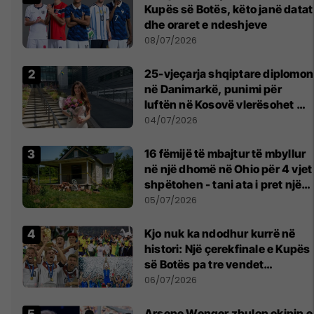
Kupës së Botës, këto janë datat
dhe oraret e ndeshjeve
08/07/2026
25-vjeçarja shqiptare diplomon
në Danimarkë, punimi për
luftën në Kosovë vlerësohet me
notën më të lartë
04/07/2026
16 fëmijë të mbajtur të mbyllur
në një dhomë në Ohio për 4 vjet
shpëtohen - tani ata i pret një
sfidë e madhe
05/07/2026
Kjo nuk ka ndodhur kurrë në
histori: Një çerekfinale e Kupës
së Botës pa tre vendet
legjendare të futbollit
06/07/2026
Arsene Wenger zbulon ekipin e