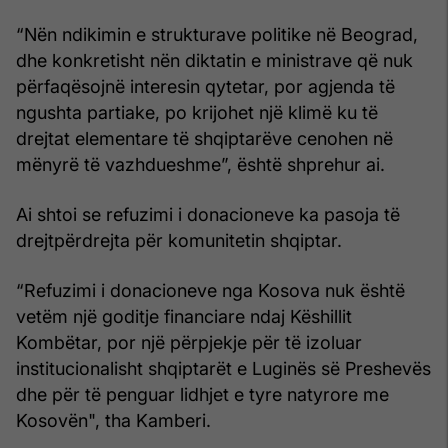
“Nën ndikimin e strukturave politike në Beograd,
dhe konkretisht nën diktatin e ministrave që nuk
përfaqësojnë interesin qytetar, por agjenda të
ngushta partiake, po krijohet një klimë ku të
drejtat elementare të shqiptarëve cenohen në
mënyrë të vazhdueshme”, është shprehur ai.
Ai shtoi se refuzimi i donacioneve ka pasoja të
drejtpërdrejta për komunitetin shqiptar.
“Refuzimi i donacioneve nga Kosova nuk është
vetëm një goditje financiare ndaj Këshillit
Kombëtar, por një përpjekje për të izoluar
institucionalisht shqiptarët e Luginës së Preshevës
dhe për të penguar lidhjet e tyre natyrore me
Kosovën", tha Kamberi.