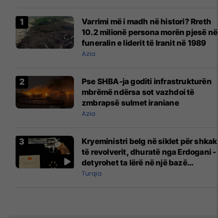
Varrimi më i madh në histori? Rreth
10.2 milionë persona morën pjesë në
funeralin e liderit të Iranit në 1989
Azia
Pse SHBA-ja goditi infrastrukturën
mbrëmë ndërsa sot vazhdoi të
zmbrapsë sulmet iraniane
Azia
Kryeministri belg në siklet për shkak
të revolverit, dhuratë nga Erdogani -
detyrohet ta lërë në një bazë
ushtarake
Turqia