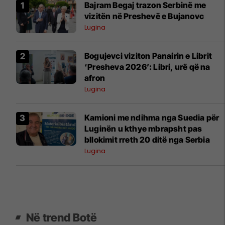
​Bajram Begaj trazon Serbinë me
vizitën në Preshevë e Bujanovc
Lugina
Bogujevci viziton Panairin e Librit
‘Presheva 2026’: Libri, urë që na
afron
Lugina
Kamioni me ndihma nga Suedia për
Luginën u kthye mbrapsht pas
bllokimit rreth 20 ditë nga Serbia
Lugina
Në trend Botë