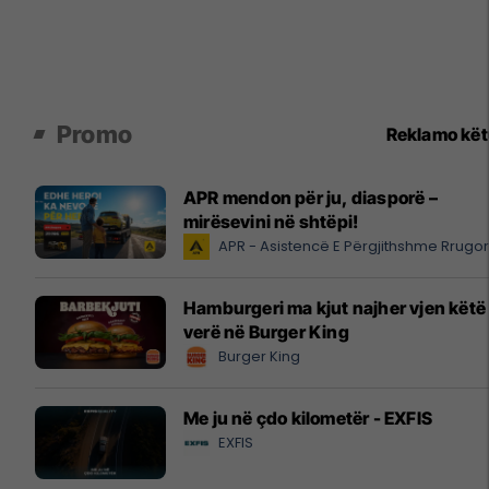
Promo
Reklamo kë
APR mendon për ju, diasporë –
mirësevini në shtëpi!
APR - Asistencë E Përgjithshme Rrugo
Hamburgeri ma kjut najher vjen këtë
verë në Burger King
Burger King
Me ju në çdo kilometër - EXFIS
EXFIS