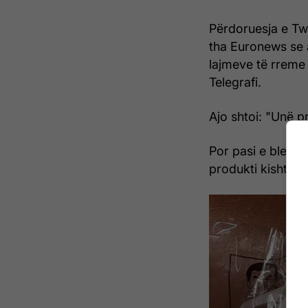
Përdoruesja e Twi
tha Euronews se a
lajmeve të rreme
Telegrafi.
Ajo shtoi: "Unë p
Por pasi e bleu at
produkti kishte 