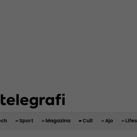
ech
Sport
Magazina
Cult
Ajo
Life