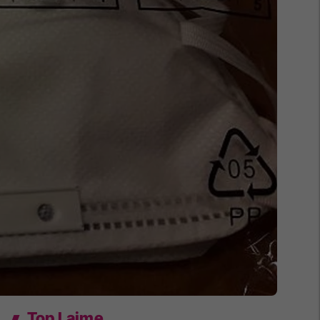
Top Lajme