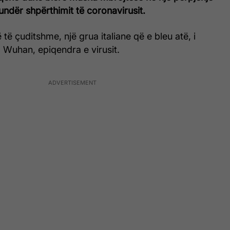
undër shpërthimit të coronavirusit.
 të çuditshme, një grua italiane që e bleu atë, i
 Wuhan, epiqendra e virusit.