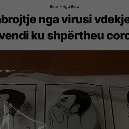
Botë
>
Nga Bota
rojtje nga virusi vdekje
vendi ku shpërtheu coro