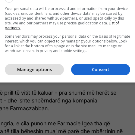
Your personal data will be processed and information from your device
(cookies, unique identifiers, and other device data) may be stored by,
accessed by and shared with 369 partners, or used specifically by this
site. We and our partners may use precise geolocation data.
List of
partners.
Some vendors may process your personal data on the basis of legitimate
interest, which you can object to by managing your options below. Look
for a link at the bottom of this page or in the site menu to manage or
withdraw consent in privacy and cookie settings.
Manage options
Consent
 prill të vitit të kaluar - pra shumë më herët se
sit - dhe ishte shpërndarë nga kompania
liane Farmaczabban.
Ingria, e cila punon me Farmacie Igea tha që
 ​​të tilla bëheshin muaj më parë dhe mbërrinin në