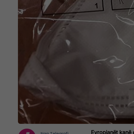
Evropianët kanë q
Nga
Telegrafi