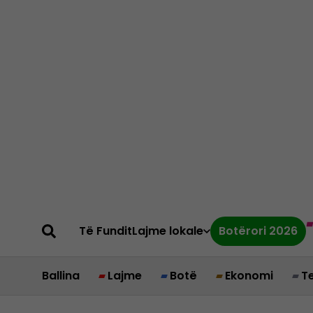
Të Fundit
Lajme lokale
Botërori 2026
Ballina
Lajme
Botë
Ekonomi
T