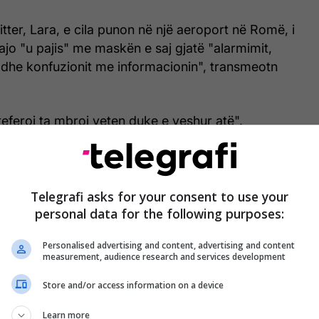
tter, Lara, e cila punon në një aeroport në Romë, i
jo "u pajis" me maskën e saj gjatë "alarmimit,
 dhe konfuzionit me informacionin", transmeotn
referoj ta mbroj veten duke e veshur atë".
ë, ajo vuri re një detaj kyç në paketimin, i cili tha se
ardhur nga Wuhan, Kinë.
Telegrafi asks for your consent to use your
personal data for the following purposes:
Personalised advertising and content, advertising and content
measurement, audience research and services development
Store and/or access information on a device
Learn more