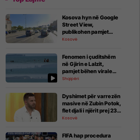
Kosova hyn në Google
Street View,
publikohen pamjet
360-gradëshe
Kosovë
Fenomen i çuditshëm
në Gjirin e Lalzit,
pamjet bëhen virale
(Video)
Shqipëri
Dyshimet për varrezën
masive në Zubin Potok,
flet djali i njërit prej 23
intelektualëve të
Kosovë
zhdukur të Mitrovicës
FIFA hap procedura