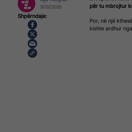
për tu mbrojtur k
31/01/2020
Por, në një kthesë
kishte ardhur nga