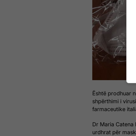
Është prodhuar në
shpërthimi i viru
farmaceutike ita
Dr Maria Catena 
urdhrat për maska