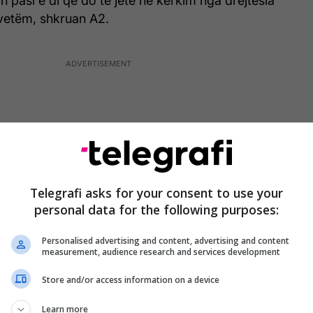
in pasi e di që do të jetë në kërkim nga drejtësia
 vetëm, shkruan A2.
Telegrafi asks for your consent to use your
personal data for the following purposes:
Personalised advertising and content, advertising and content
measurement, audience research and services development
Store and/or access information on a device
ëtare më e rrezikshme e kohërave, me në krye
Learn more
 goditje të fuqishme nga qytetarët amerikanë, të