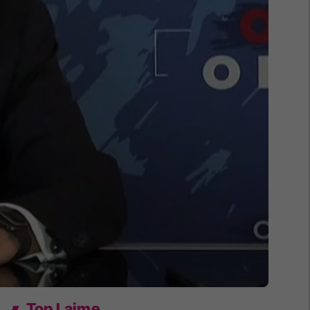
Top Lajme