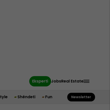
Eksperti
Jobs
Real Estate
style
Shëndeti
Fun
Newsletter