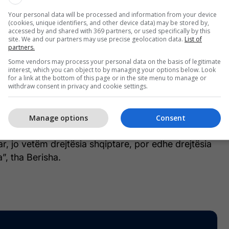
 tyre firmosën mrekullinë amerikane dhe jo vetëm
Your personal data will be processed and information from your device
(cookies, unique identifiers, and other device data) may be stored by,
jë betejë e gjerë, jo e lehtë, por natyrisht
accessed by and shared with 369 partners, or used specifically by this
 të kenë më çdo dy javë mysafirë të paftuar
site. We and our partners may use precise geolocation data.
List of
partners.
s, i cili në udhëtimet e tij të mistershme, nuk ka
Some vendors may process your personal data on the basis of legitimate
çfarë e shtynte atë të vinte çdo dy tre javë. E
interest, which you can object to by managing your options below. Look
cioni i tij do të mbyllet një herë e përgjithmonë në
for a link at the bottom of this page or in the site menu to manage or
withdraw consent in privacy and cookie settings.
o të shpallet nuk grata. Edi Ramën e pret
Manage options
Consent
 Rama ka parashikuar një ekzil diku sepse e di që
ar, jo vetëm drejtësia shqiptare, por edhe drejtësia
”, tha Berisha.