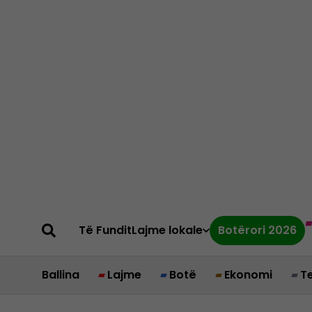
Të Fundit
Lajme lokale
Botërori 2026
Ballina
Lajme
Botë
Ekonomi
T