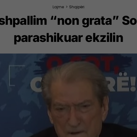
Lajme
>
Shqipëri
 shpallim “non grata” S
parashikuar ekzilin