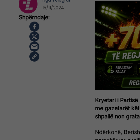
Nga
Telegrafi
15/11/2024
Kryetari i Partis
me gazetarët këtë
shpallë non grata 
Ndërkohë, Berish