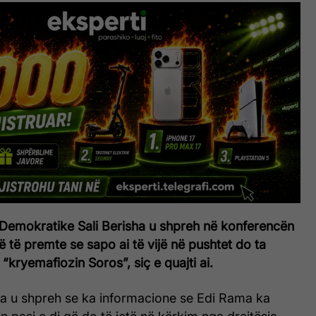
ë Demokratike Sali Berisha u shpreh në konferencën
 të premte se sapo ai të vijë në pushtet do ta
“kryemafiozin Soros”, siç e quajti ai.
a u shpreh se ka informacione se Edi Rama ka