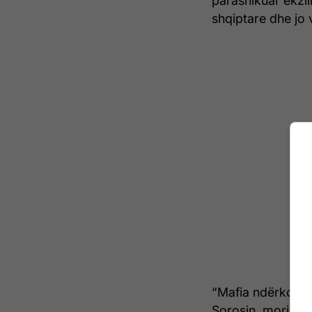
parashikuar ekzil
shqiptare dhe jo
“Mafia ndërkomb
Sorosin, mori një