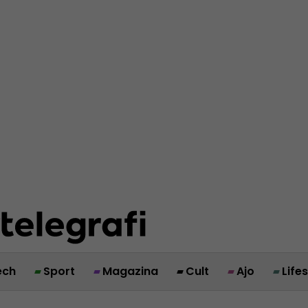
ech
Sport
Magazina
Cult
Ajo
Life