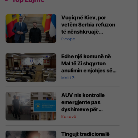
Vuçiq në Kiev, por
vetëm Serbia refuzon
të nënshkruajë
deklaratën për
Evropa
Ukrainën
Edhe një komunë në
Mal të Zi shqyrton
anulimin e njohjes së
pavarësisë së Kosovës
Mali i Zi
AUV nis kontrolle
emergjente pas
dyshimeve për
helmime në Prishtinë
Kosovë
dhe Han të Elezit
Tingujt tradicionalë