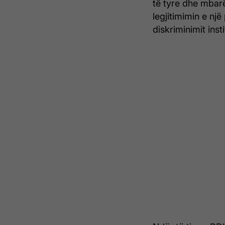
të tyre dhe mbarë
legjitimimin e nj
diskriminimit inst