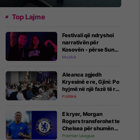
Top Lajme
Festivali që ndryshoi
narrativën për
Kosovën - përse Sunny
Hill tërheq vëmendjen
Muzikë
e mediave globale?
Aleanca zgjedh
Kryesinë e re, Gjini: Po
hyjmë në një fazë të re
organizimi
Politikë
E kryer, Morgan
Rogers transferohet te
Chelsea për shumën
rekord
Premier League