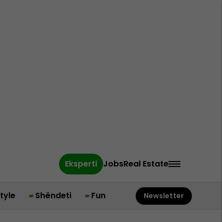
Eksperti
Jobs
Real Estate
style
Shëndeti
Fun
Newsletter