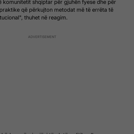
 komunitetit shqiptar për gjuhën fyese dhe për
ë praktike që përkujton metodat më të errëta të
itucional", thuhet në reagim.