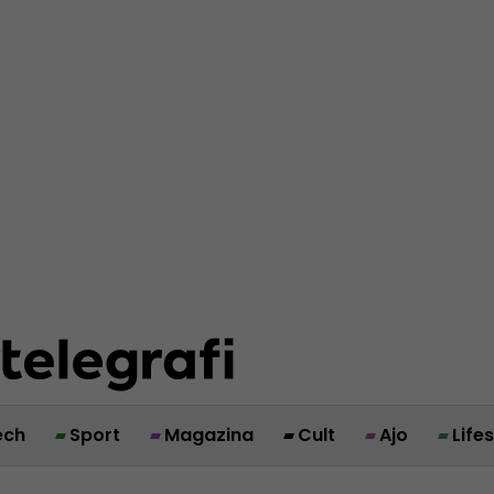
ech
Sport
Magazina
Cult
Ajo
Life