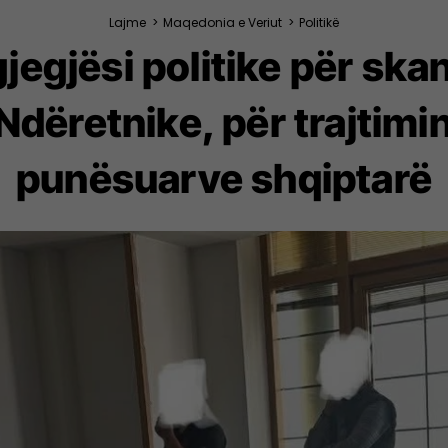
Lajme
>
Maqedonia e Veriut
>
Politikë
jegjësi politike për skan
dëretnike, për trajtimin
punësuarve shqiptarë