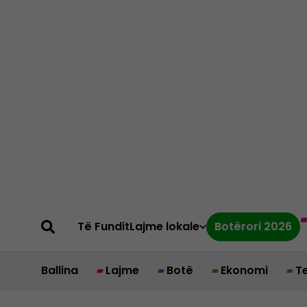
Të Fundit
Lajme lokale
Botërori 2026
Ballina
Lajme
Botë
Ekonomi
T