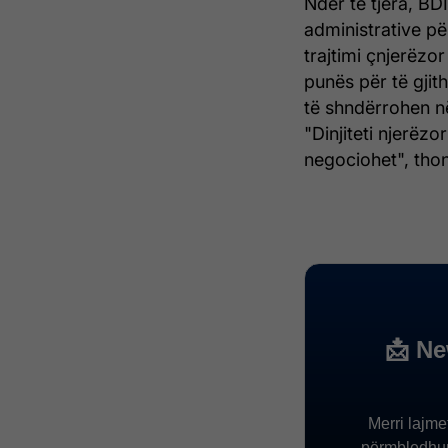
Ndër të tjera, BDI
administrative pë
trajtimi çnjerëzo
punës për të gjith
të shndërrohen n
"Dinjiteti njerëzo
negociohet", tho