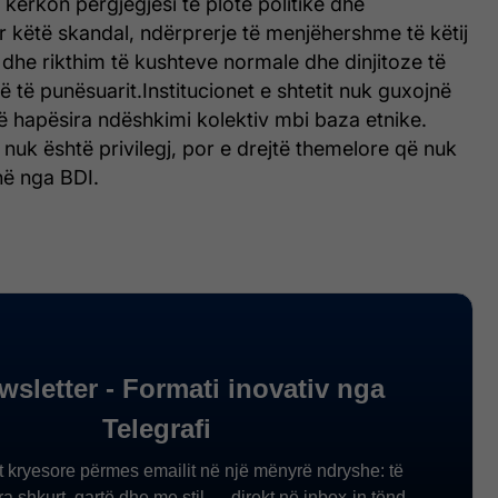
 kërkon përgjegjësi të plotë politike dhe
r këtë skandal, ndërprerje të menjëhershme të këtij
r dhe rikthim të kushteve normale dhe dinjitoze të
ë të punësuarit.Institucionet e shtetit nuk guxojnë
ë hapësira ndëshkimi kolektiv mbi baza etnike.
r nuk është privilegj, por e drejtë themelore që nuk
në nga BDI.