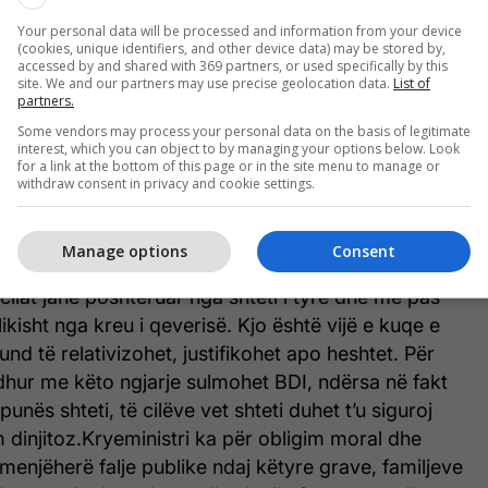
ional dhe torturës psikologjike.Fakti që këta
Your personal data will be processed and information from your device
mbijetuar ditën e punës, janë detyruar të
(cookies, unique identifiers, and other device data) may be stored by,
accessed by and shared with 369 partners, or used specifically by this
e u ulur në dysheme dhe duke sjellë batanije nga
site. We and our partners may use precise geolocation data.
List of
ë turp shtetëror që cenon dinjitetin njerëzor dhe
partners.
rd ligjor, moral dhe evropian.Edhe më e rëndë
Some vendors may process your personal data on the basis of legitimate
interest, which you can object to by managing your options below. Look
këtij akti. Në vend që institucionet të marrin
for a link at the bottom of this page or in the site menu to manage or
ushtet çnjerëzore që kanë krijuar, pamjet e kësaj
withdraw consent in privacy and cookie settings.
ërdorur publikisht për linçim moral, ndërsa
hkuar deri aty sa t’i akuzojë këto punonjës për
Manage options
Consent
t fjalë për gra shqiptare, për nëna, për motra dhe
cilat janë poshtëruar nga shteti i tyre dhe më pas
ikisht nga kreu i qeverisë. Kjo është vijë e kuqe e
nd të relativizohet, justifikohet apo heshtet. Për
dhur me këto ngjarje sulmohet BDI, ndërsa në fakt
punës shteti, të cilëve vet shteti duhet t’u siguroj
m dinjitoz.Kryeministri ka për obligim moral dhe
ë menjëherë falje publike ndaj këtyre grave, familjeve