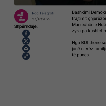
Bashkimi Demokra
Nga
Telegrafi
trajtimit çnjerëz
27/12/2025
Marrëdhënie Ndër
zyra pa kushtet 
Nga BDI thonë se 
janë njerëz familja
të punës.