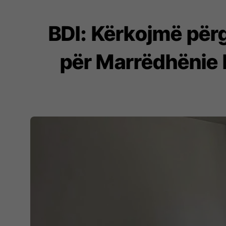
BDI: Kërkojmë përg
për Marrëdhënie N