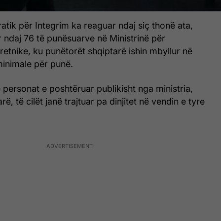
tik për Integrim ka reaguar ndaj siç thonë ata,
or ndaj 76 të punësuarve në Ministrinë për
etnike, ku punëtorët shqiptarë ishin mbyllur në
minimale për punë.
personat e poshtëruar publikisht nga ministria,
rë, të cilët janë trajtuar pa dinjitet në vendin e tyre