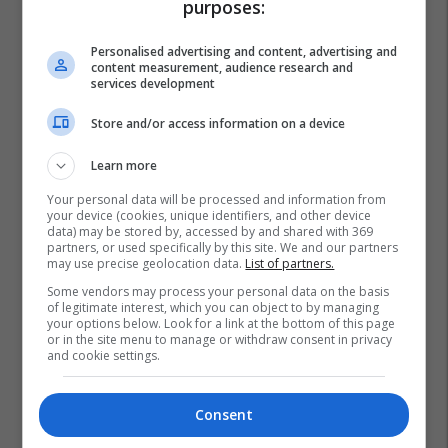
purposes:
Personalised advertising and content, advertising and
content measurement, audience research and
services development
Store and/or access information on a device
Learn more
Your personal data will be processed and information from
your device (cookies, unique identifiers, and other device
data) may be stored by, accessed by and shared with 369
partners, or used specifically by this site. We and our partners
may use precise geolocation data.
List of partners.
Shkupi
Qentë Endacak
Bashkia E Shkupit
Some vendors may process your personal data on the basis
of legitimate interest, which you can object to by managing
your options below. Look for a link at the bottom of this page
or in the site menu to manage or withdraw consent in privacy
and cookie settings.
Consent