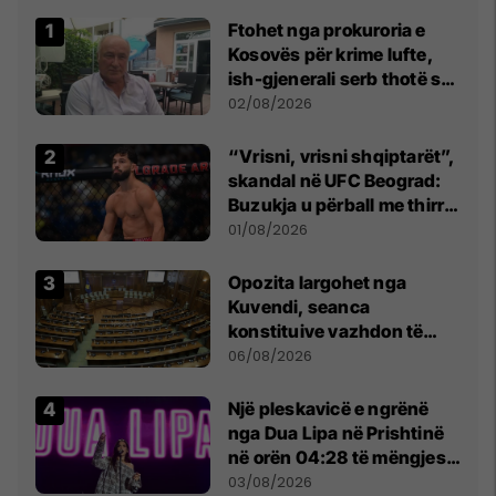
Ftohet nga prokuroria e
Kosovës për krime lufte,
ish-gjenerali serb thotë se
dikush e tradhtoi në
02/08/2026
Beograd
“Vrisni, vrisni shqiptarët”,
skandal në UFC Beograd:
Buzukja u përball me thirrje
anti-shqiptare nga
01/08/2026
tribunat
Opozita largohet nga
Kuvendi, seanca
konstituive vazhdon të
shtunën në orën 11:00
06/08/2026
Një pleskavicë e ngrënë
nga Dua Lipa në Prishtinë
në orën 04:28 të mëngjesit
- dhe bota digjitale serbe
03/08/2026