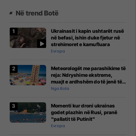
Në trend Botë
Ukrainasit i kapin ushtarët rusë
në befasi, ishin duke fjetur në
strehimoret e kamufluara
Evropa
Meteorologët me parashikime të
reja: Ndryshime ekstreme,
muajt e ardhshëm do të jenë të
pazakontë
Nga Bota
Momenti kur droni ukrainas
godet plazhin në Rusi, pranë
"pallatit të Putinit"
Evropa