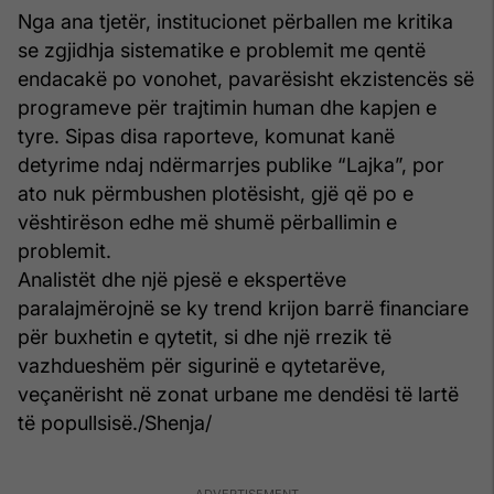
Nga ana tjetër, institucionet përballen me kritika
se zgjidhja sistematike e problemit me qentë
endacakë po vonohet, pavarësisht ekzistencës së
programeve për trajtimin human dhe kapjen e
tyre. Sipas disa raporteve, komunat kanë
detyrime ndaj ndërmarrjes publike “Lajka”, por
ato nuk përmbushen plotësisht, gjë që po e
vështirëson edhe më shumë përballimin e
problemit.
Analistët dhe një pjesë e ekspertëve
paralajmërojnë se ky trend krijon barrë financiare
për buxhetin e qytetit, si dhe një rrezik të
vazhdueshëm për sigurinë e qytetarëve,
veçanërisht në zonat urbane me dendësi të lartë
të popullsisë./Shenja/