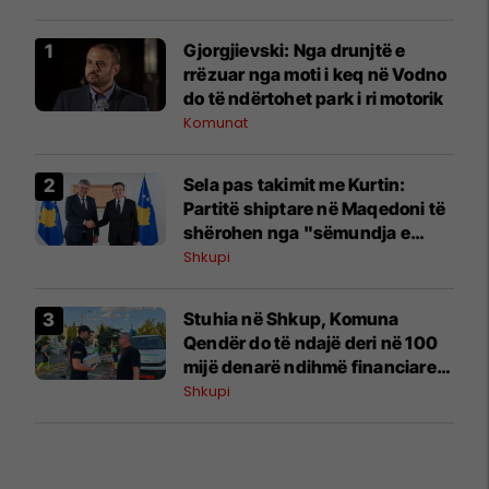
Gjorgjievski: Nga drunjtë e
rrëzuar nga moti i keq në Vodno
do të ndërtohet park i ri motorik
Komunat
Sela pas takimit me Kurtin:
Partitë shiptare në Maqedoni të
shërohen nga "sëmundja e
pushtetit"
Shkupi
Stuhia në Shkup, Komuna
Qendër do të ndajë deri në 100
mijë denarë ndihmë financiare
për familjet e dëmtuara
Shkupi