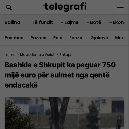
Ballina
Të fundit
Lajme
Botë
Ekono
Prishtina
Prizreni
Peja
Ferizaj
Gjakova
Mitrov
Lajme
>
Maqedonia e Veriut
>
Shkupi
Bashkia e Shkupit ka paguar 750
mijë euro për sulmet nga qentë
endacakë