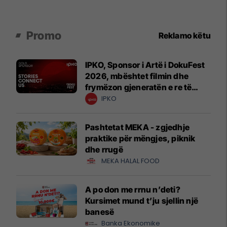
Promo
Reklamo këtu
IPKO, Sponsor i Artë i DokuFest
2026, mbështet filmin dhe
frymëzon gjeneratën e re të
krijuesve
IPKO
Pashtetat MEKA - zgjedhje
praktike për mëngjes, piknik
dhe rrugë
MEKA HALAL FOOD
A po don me rrnu n’deti?
Kursimet mund t’ju sjellin një
banesë
Banka Ekonomike