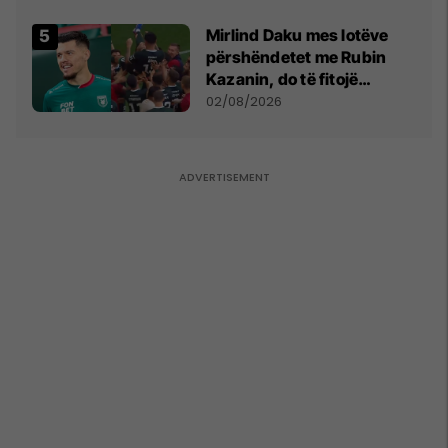
shpall gjendjen e luftës
Mirlind Daku mes lotëve
përshëndetet me Rubin
Kazanin, do të fitojë
miliona te Spartak Moska
02/08/2026