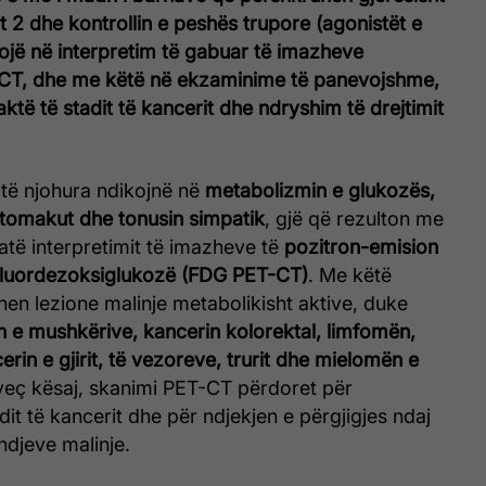
it 2 dhe kontrollin e peshës trupore (agonistët e
ojë në interpretim të gabuar të imazheve
-CT
, dhe me këtë në ekzaminime të panevojshme,
ktë të stadit të kancerit dhe ndryshim të drejtimit
 të njohura ndikojnë në
metabolizmin e glukozës,
stomakut dhe tonusin simpatik
, gjë që rezulton me
atë interpretimit të imazheve të
pozitron-emision
fluordezoksiglukozë (FDG PET-CT)
. Me këtë
en lezione malinje metabolikisht aktive, duke
n e mushkërive, kancerin kolorektal, limfomën,
in e gjirit, të vezoreve, trurit dhe mielomën e
veç kësaj, skanimi PET-CT përdoret për
dit të kancerit dhe për ndjekjen e përgjigjes ndaj
ndjeve malinje.