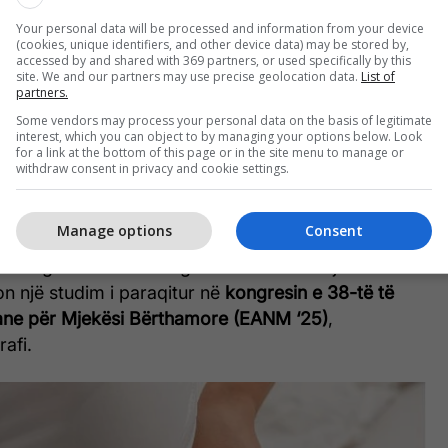
imit.
Your personal data will be processed and information from your device
(cookies, unique identifiers, and other device data) may be stored by,
ntit i injektohet një sasi e vogël kontrasti radioaktiv
accessed by and shared with 369 partners, or used specifically by this
site. We and our partners may use precise geolocation data.
List of
hpërndahet në trup dhe më pas një skaner i veçantë
partners.
t.
FDG lidhet me qelizat që përdorin shumë
Some vendors may process your personal data on the basis of legitimate
interest, which you can object to by managing your options below. Look
at tumorale
, dhe lëshon sinjal që kamera PET mund
for a link at the bottom of this page or in the site menu to manage or
withdraw consent in privacy and cookie settings.
hme kanë treguar
rritje të përthithjes së kontrastit
Manage options
Consent
tikë, në miokard dhe në indin dhjamor kafe
, çka
ohet gabimisht si malignitet ose sëmundje
on një studim i paraqitur në
kongresin e 38-të të
ane për Mjekësi Bërthamore (EANM ‘25)
,
afi.