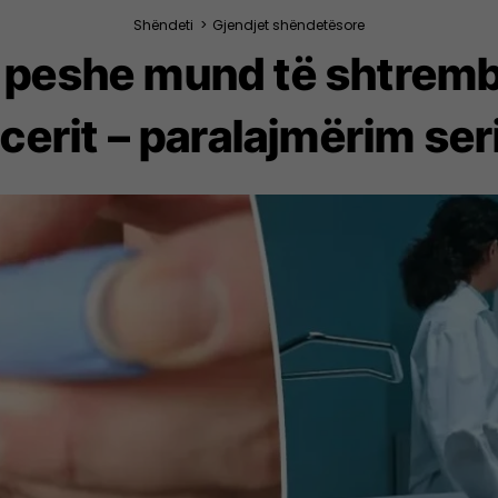
Shëndeti
>
Gjendjet shëndetësore
 peshe mund të shtrembë
erit – paralajmërim ser