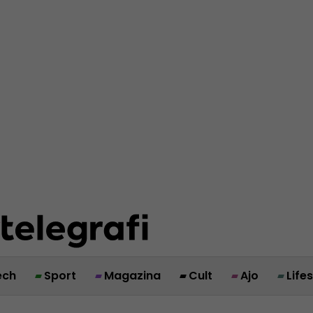
ech
Sport
Magazina
Cult
Ajo
Life