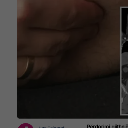
Përdorimi gjithnj