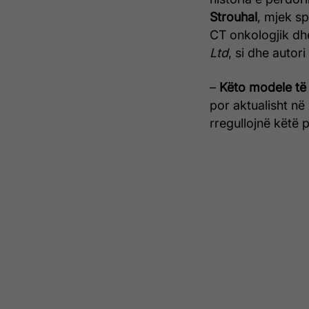
Strouhal
, mjek s
CT onkologjik dh
Ltd
, si dhe autori
–
Këto modele të 
por aktualisht n
rregullojnë këtë p