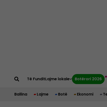
Të Fundit
Lajme lokale
Botërori 2026
Ballina
Lajme
Botë
Ekonomi
T