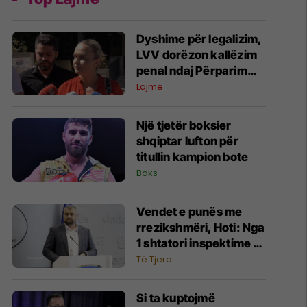
Dyshime për legalizim,
LVV dorëzon kallëzim
penal ndaj Përparim
Ramës dhe zyrtarëve
Lajme
të kabinetit të tij
Një tjetër boksier
shqiptar lufton për
titullin kampion bote
Boks
Vendet e punës me
rrezikshmëri, Hoti: Nga
1 shtatori inspektime
digjitale dhe
Të Tjera
mbikëqyrje me dronë
Si ta kuptojmë