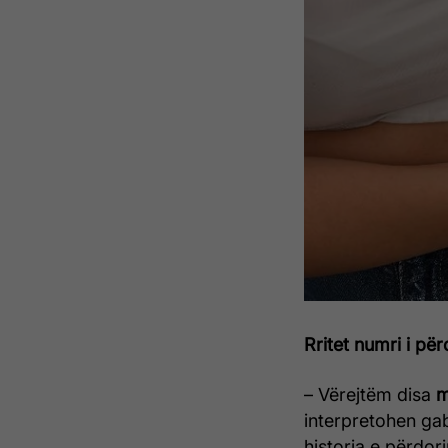
Rritet numri i pë
– Vërejtëm disa
m
interpretohen ga
historia e përdori