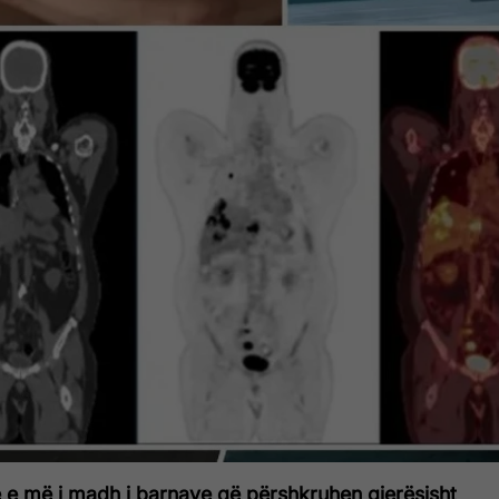
ë e më i madh i barnave që përshkruhen gjerësisht