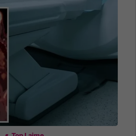
Top Lajme