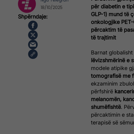
Nga
Telegrafi
për diabetin e tip
18/10/2025
GLP-1) mund të ç
onkologjike PET
përcaktim të pasa
të trajtimit
Barnat globalisht
lëvizshmërinë e 
modele atipike gj
tomografisë me 
ekzaminim zbuloh
përfshirë
kanceri
melanomën, kancer
shumëfishtë
. Për
përcaktimin e sta
terapisë së sëmu