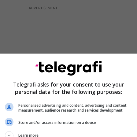
Telegrafi asks for your consent to use your
personal data for the following purposes:
Personalised advertising and content, advertising and content
hillohet
të shmangin ushtrimet e rënda fizike ose
measurement, audience research and services development
e të thella 48 orë para skanimit PET-CT
, të mos
Store and/or access information on a device
ohidrate ose ushqime të ëmbla 24 orë më parë
do ushqim e pije, përveç ujit dhe barnave, gjashtë
Learn more