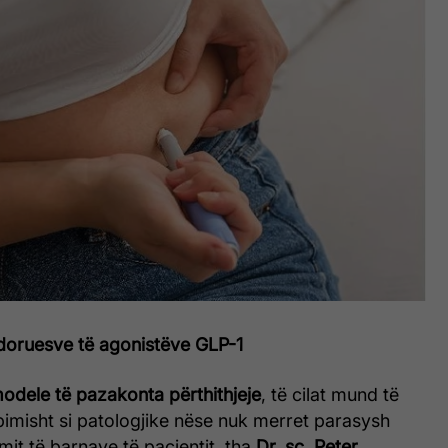
rdoruesve të agonistëve GLP-1
odele të pazakonta përthithjeje
, të cilat mund të
bimisht si patologjike nëse nuk merret parasysh
mit të barnave të pacientit, tha
Dr. sc. Peter