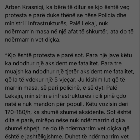
Arben Krasniqi, ka bërë të ditur se kjo është veç
protesta e parë duke thënë se nëse Policia dhe
ministri i Infrastrukturës, Palë Lekaj, nuk
ndërmarrin masa në një afat të shkurtër, ata do të
ndërmarrin vet diçka.
“Kjo është protesta e parë sot. Para një jave këtu
ka ndodhur një aksident me fatalitet. Para tre
muajsh ka ndodhur një tjetër aksident me fatalitet,
që la të vdekur një 5 vjeçar. Ju kishim lut që të
marrin masa, së pari policinë, e së dyti Palë
Lekajn, ministrin e infrastrukturës i cili pinë çdo
natë e nuk mendon për popull. Këtu vozisin deri
170-180/h, ka shumë shumë aksidente. Sot është
dita e parë, mirëpo nëse nuk ndërmarrin diçka
shumë shpejt, ne do të ndërmarrim vet diçka që
është e jashtëligjshme. Duhet të ndërmarrim vet