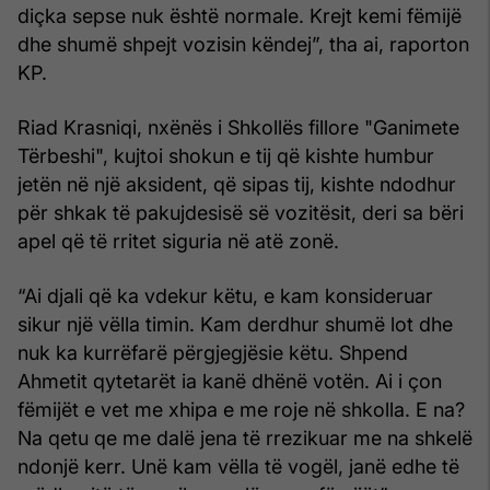
diçka sepse nuk është normale. Krejt kemi fëmijë
dhe shumë shpejt vozisin këndej”, tha ai, raporton
KP.
Riad Krasniqi, nxënës i Shkollës fillore "Ganimete
Tërbeshi", kujtoi shokun e tij që kishte humbur
jetën në një aksident, që sipas tij, kishte ndodhur
për shkak të pakujdesisë së vozitësit, deri sa bëri
apel që të rritet siguria në atë zonë.
“Ai djali që ka vdekur këtu, e kam konsideruar
sikur një vëlla timin. Kam derdhur shumë lot dhe
nuk ka kurrëfarë përgjegjësie këtu. Shpend
Ahmetit qytetarët ia kanë dhënë votën. Ai i çon
fëmijët e vet me xhipa e me roje në shkolla. E na?
Na qetu qe me dalë jena të rrezikuar me na shkelë
ndonjë kerr. Unë kam vëlla të vogël, janë edhe të