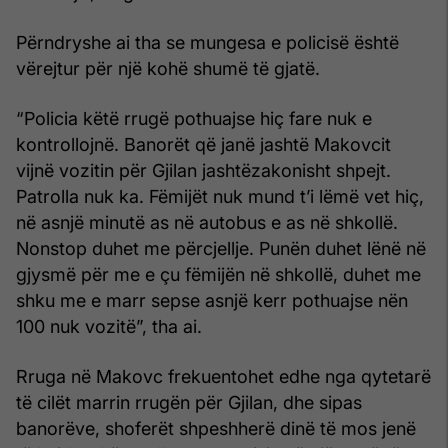
Përndryshe ai tha se mungesa e policisë është
vërejtur për një kohë shumë të gjatë.
“Policia këtë rrugë pothuajse hiç fare nuk e
kontrollojnë. Banorët që janë jashtë Makovcit
vijnë vozitin për Gjilan jashtëzakonisht shpejt.
Patrolla nuk ka. Fëmijët nuk mund t’i lëmë vet hiç,
në asnjë minutë as në autobus e as në shkollë.
Nonstop duhet me përcjellje. Punën duhet lënë në
gjysmë për me e çu fëmijën në shkollë, duhet me
shku me e marr sepse asnjë kerr pothuajse nën
100 nuk vozitë”, tha ai.
Rruga në Makovc frekuentohet edhe nga qytetarë
të cilët marrin rrugën për Gjilan, dhe sipas
banorëve, shoferët shpeshherë dinë të mos jenë