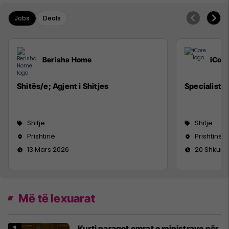
Jobs
Deals
Berisha Home
iCore
Shitës/e; Agjent i Shitjes
Specialist i 
Shitje
Shitje
Prishtinë
Prishtinë
13 Mars 2026
20 Shkurt
Më të lexuarat
Kurti paraqet emrat e ministrave për