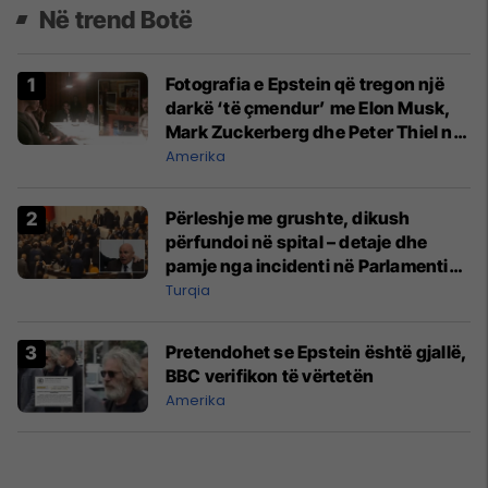
Në trend Botë
Fotografia e Epstein që tregon një
darkë ‘të çmendur’ me Elon Musk,
Mark Zuckerberg dhe Peter Thiel në
vitin 2015
Amerika
Përleshje me grushte, dikush
përfundoi në spital – detaje dhe
pamje nga incidenti në Parlamentin
e Turqisë
Turqia
Pretendohet se Epstein është gjallë,
BBC verifikon të vërtetën
Amerika