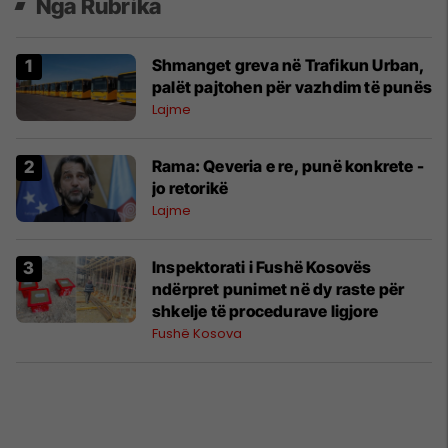
Nga Rubrika
Shmanget greva në Trafikun Urban,
palët pajtohen për vazhdim të punës
Lajme
Rama: Qeveria e re, punë konkrete -
jo retorikë
Lajme
Inspektorati i Fushë Kosovës
ndërpret punimet në dy raste për
shkelje të procedurave ligjore
Fushë Kosova