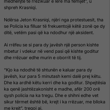
mëdhenjtë të rrezikuar e lëre ma fëmijët”, u
shpreh Krasniqi.
Ndërsa Jeton Krasniqi, njëri nga protestuesit, tha
se Policia ka filluar të frekuentojë këtë zonë qe dy
ditë, vetëm pasi që ka ndodhur një aksident.
Ai rrëfeu se si para dy javësh një person kishte
mbetur i vdekur në vend pasi që kishte goditur
dhe rrëzuar edhe murin e oborrit të tij.
“Kjo ka ndodhë të shtunën e kaluar para dy
javësh, kur para 5 minutash kemi dalë prej këtu.
Dhe ka ardhë këtu kerri dhe ka goditur. Shpejtësia
ka qenë jashtëzakonisht e madhe, afër 200 orë
qysh policia na ka tregu. Dhe e shihni edhe vet
sikur tërmet është bë, krejt i ka rrëzuar, me blloka
me krejt”, tregoi ai.