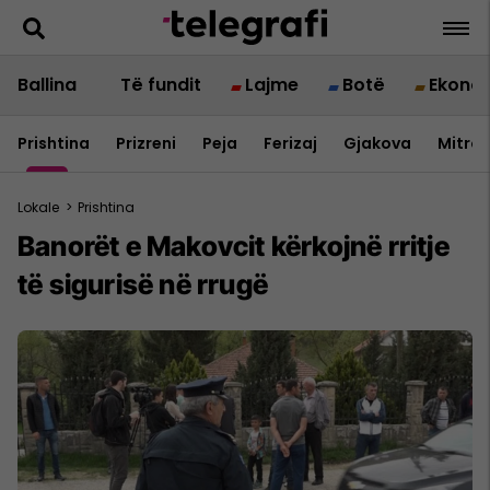
Ballina
Të fundit
Lajme
Botë
Ekono
Prishtina
Prizreni
Peja
Ferizaj
Gjakova
Mitrov
Lokale
>
Prishtina
Banorët e Makovcit kërkojnë rritje
të sigurisë në rrugë