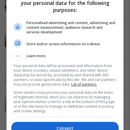
personalizuar me ESWT për
your personal data for the following
problemet e ereksionit
purposes:
Medical Center
Personalised advertising and content, advertising and
content measurement, audience research and
Ducato di Mantova sjell orizin
services development
Basmati - zgjedhje ideale për çdo
pjatë
Store and/or access information on a device
Ducato Di Mantova
Learn more
Your personal data will be processed and information from
Nga shtëpi pushimi në aset
your device (cookies, unique identifiers, and other device
investimi - Çfarë ofron Holiday In 2?
data) may be stored by, accessed by and shared with 369
Edil Project
partners, or used specifically by this site. We and our partners
may use precise geolocation data.
List of partners.
Some vendors may process your personal data on the basis
Emona Center vjen me një pikë të re
of legitimate interest, which you can object to by managing
your options below. Look for a link at the bottom of this page
në Ferizaj me ofertat më të mira në
or in the site menu to manage or withdraw consent in privacy
treg
and cookie settings.
Emona Center
Consent