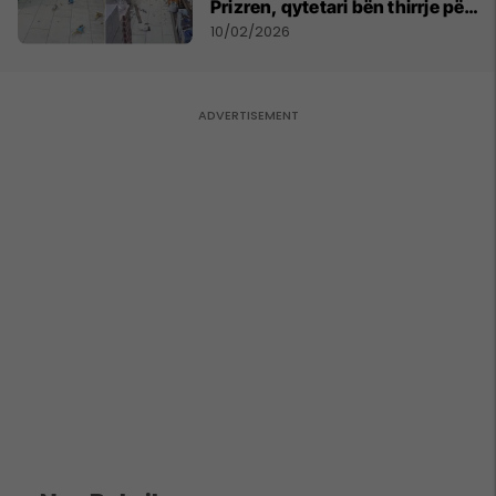
Prizren, qytetari bën thirrje për
qetësi dhe solidaritet
10/02/2026