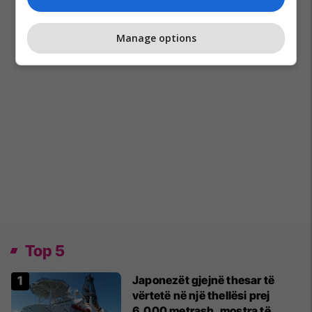
Manage options
Top 5
Japonezët gjejnë thesar të
vërtetë në një thellësi prej
6,000 metrash, mostra të