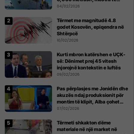
mineraleve të rralla
04/02/2026
Tërmet me magnitudë 4.8
godet Kosovën, epiqendra në
Shtërpcë
10/02/2026
Kurti mbron katërshen e UÇK-
së: Dënimet prej 45 vitesh
injorojnë kontekstin e luftës
09/02/2026
Pas përplasjes me Jonidën dhe
akuzës ndaj produksionit për
montim të klipit, Alba çohet
dhe dëshiron të largohet nga
07/02/2026
Big Brother VIP Kosova 4
Tërmeti shkakton dëme
materiale në një market në