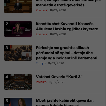
mandatin e tretë qeverisës
Kosovë
11/02/2026
Konstituohet Kuvendi i Kosovës,
Albulena Haxhiu zgjidhet kryetare
Kosovë
11/02/2026
Përleshje me grushte, dikush
përfundoi në spital – detaje dhe
pamje nga incidenti në Parlamentin
e Turqisë
Turqia
11/02/2026
Votohet Qeveria “Kurti 3”
Politikë
11/02/2026
​Mbeti jashtë kabinetit qeveritar,
reagon Arbërie Nagavci