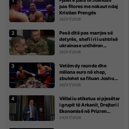
pas fitores me nokaut ndaj
Kristian Prengës
26/07/2026
Pesë ditë pas marrjes së
detyrës, shefi i ri i ushtrisë
ukrainase urdhëron
kontroll të madh
26/07/2026
Vetëm dy raunde dhe
miliona euro në xhep,
zbulohet sa fituan Joshua
e Prenga
26/07/2026
Vëllai iu etiketua si pjesëtar
i grupit të Arkanit, Drejtori i
Ekonomisë në Prizren
mohon pretendimet
24/07/2026