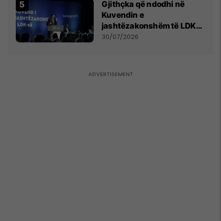
Gjithçka që ndodhi në
Kuvendin e
jashtëzakonshëm të LDK-
së
30/07/2026