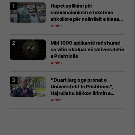
Hapet aplikimi për
subvencionimin e teksteve
shkollore për nxënësit e klasave
1–9
Arsim
​Mbi 1000 aplikantë më shumë
se vitin e kaluar në Universitetin
e Prishtinës
Arsim
​“Duart larg nga pronat e
Universitetit të Prishtinës”,
Hajrullahu kërkon lirimin e
objektit në Mitrovicën e Veriut
Arsim