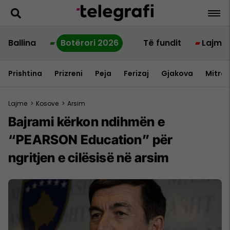
Ballina
Botërori 2026
Të fundit
Lajme
Prishtina
Prizreni
Peja
Ferizaj
Gjakova
Mitrov
Lajme
>
Kosove
>
Arsim
Bajrami kërkon ndihmën e
“PEARSON Education” për
ngritjen e cilësisë në arsim