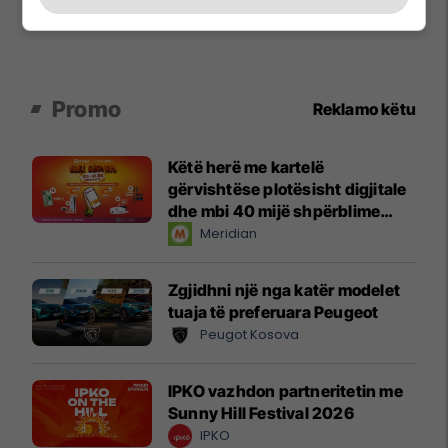
Promo
Reklamo këtu
Këtë herë me kartelë
gërvishtëse plotësisht digjitale
dhe mbi 40 mijë shpërblime
instant!
Meridian
Zgjidhni një nga katër modelet
tuaja të preferuara Peugeot
Peugot Kosova
IPKO vazhdon partneritetin me
Sunny Hill Festival 2026
IPKO