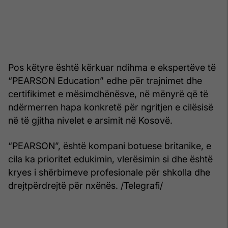
Pos këtyre është kërkuar ndihma e ekspertëve të
“PEARSON Education” edhe për trajnimet dhe
certifikimet e mësimdhënësve, në mënyrë që të
ndërmerren hapa konkretë për ngritjen e cilësisë
në të gjitha nivelet e arsimit në Kosovë.
“PEARSON”, është kompani botuese britanike, e
cila ka prioritet edukimin, vlerësimin si dhe është
kryes i shërbimeve profesionale për shkolla dhe
drejtpërdrejtë për nxënës. /Telegrafi/