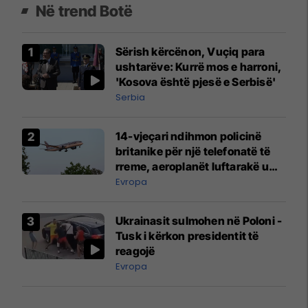
Në trend Botë
Sërish kërcënon, Vuçiq para
ushtarëve: Kurrë mos e harroni,
'Kosova është pjesë e Serbisë'
Serbia
14-vjeçari ndihmon policinë
britanike për një telefonatë të
rreme, aeroplanët luftarakë u
ngritën në ajër për të
Evropa
interceptuar fluturaken e Qatar
Airways që po shkonte drejt
Ukrainasit sulmohen në Poloni -
Mançesterit
Tusk i kërkon presidentit të
reagojë
Evropa