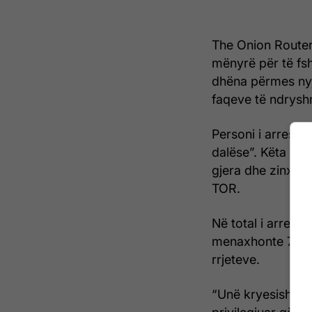
The Onion Router 
mënyrë për të fsh
dhëna përmes nyj
faqeve të ndrysh
Personi i arrestua
dalëse”. Këta ser
gjera dhe zinxhir
TOR.
Në total i arrestu
menaxhonte 7 “ny
rrjeteve.
“Unë kryesisht m