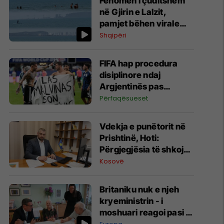
Fenomen i çuditshëm
në Gjirin e Lalzit,
pamjet bëhen virale
(Video)
Shqipëri
FIFA hap procedura
disiplinore ndaj
Argjentinës pas
incidentit në Kupën e
Përfaqësueset
Botës
Vdekja e punëtorit në
Prishtinë, Hoti:
Përgjegjësia të shkojë
deri në fund, do të
Kosovë
nisim inspektime me
dronë
Britaniku nuk e njeh
kryeministrin - i
moshuari reagoi pasi iu