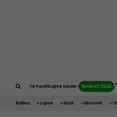
Të Fundit
Lajme lokale
Botërori 2026
Ballina
Lajme
Botë
Ekonomi
T