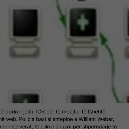
rdorin rrjetin TOR për të mbajtur të fshehtë
 në web. Policia bastisi shtëpinë e William Weber,
on serverat, të cilin e akuzoi për shpërndarje të