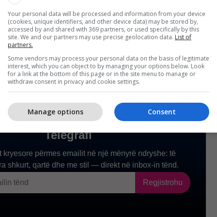
ë kenë akses të pacensuruar në internet, pa pasur
es nga shteti”, tha ai. /Telegrafi/
Your personal data will be processed and information from your device
(cookies, unique identifiers, and other device data) may be stored by,
accessed by and shared with 369 partners, or used specifically by this
site. We and our partners may use precise geolocation data.
List of
partners.
Some vendors may process your personal data on the basis of legitimate
interest, which you can object to by managing your options below. Look
for a link at the bottom of this page or in the site menu to manage or
withdraw consent in privacy and cookie settings.
Manage options
Consent