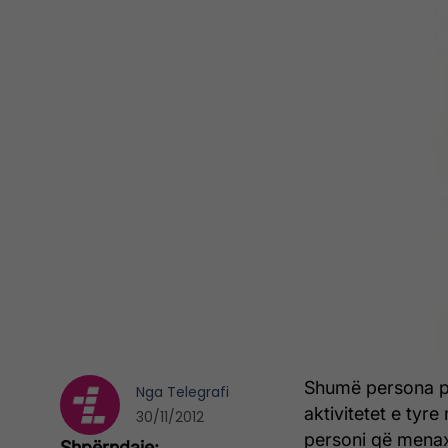
Shumë persona pë
Nga
Telegrafi
aktivitetet e tyre
30/11/2012
personi që menaxh