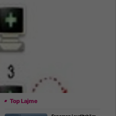
Top Lajme