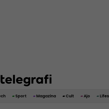
ech
Sport
Magazina
Cult
Ajo
Life