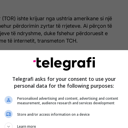
(TOR) ishte krijuar nga ushtria amerikane si një
ehur përdorimin zyrtar të rrjeteve. Ai përçon të
eve të ndryshme, duke fshehur përdoruesit e
me të internetit, transmeton TCH.
r përdorte atë pjesë të rrjetit TOR të njohur si “nyja
vera të fuqishëm shërbejnë si lidhje mes rrjeteve të
it të kompjuterave që formojnë bërthamën e rrjetit
Telegrafi asks for your consent to use your
personal data for the following purposes:
ari, siç tha vetë pas bastisjes së policisë,
Personalised advertising and content, advertising and content
je dalëse” që përçonin të dhëna çdo ditë mes dy
measurement, audience research and services development
Store and/or access information on a device
enaxhoj nyje që u mundësojnë përdoruesve jo të
Learn more