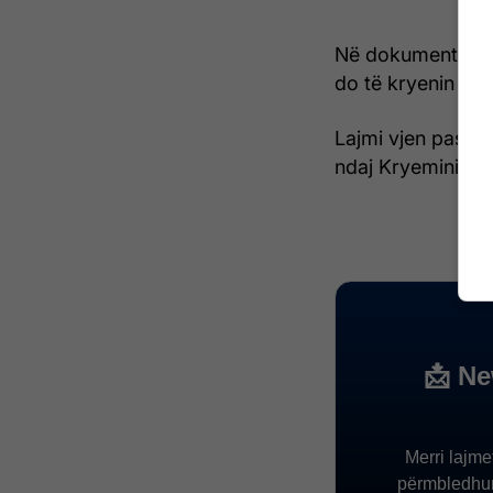
Në dokument, bëhe
do të kryenin ate
Lajmi vjen pas in
ndaj Kryeministrit