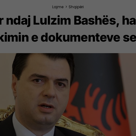
Lajme
>
Shqipëri
uar ndaj Lulzim Bashës, 
kimin e dokumenteve s