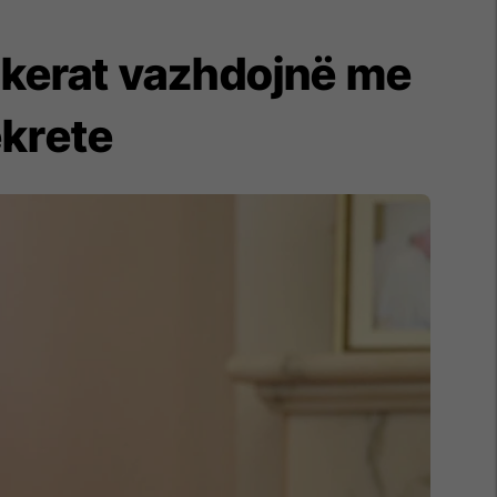
hakerat vazhdojnë me
ekrete