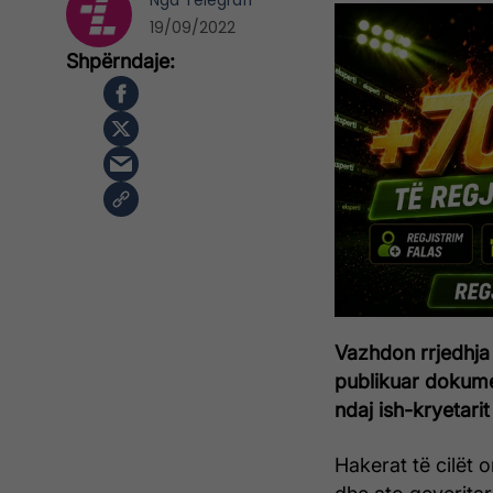
Nga
Telegrafi
19/09/2022
Vazhdon rrjedhja
publikuar dokume
ndaj ish-kryetari
Hakerat të cilët 