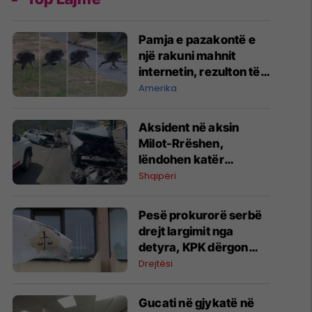
Pamja e pazakontë e
një rakuni mahnit
internetin, rezulton të
ketë një çrregullim të
Amerika
rrallë
Aksident në aksin
Milot-Rrëshen,
lëndohen katër
persona - vetura
Shqipëri
përplaset me kamionin
Pesë prokurorë serbë
drejt largimit nga
detyra, KPK dërgon
emrat në Presidencë
Drejtësi
​Gucati në gjykatë në