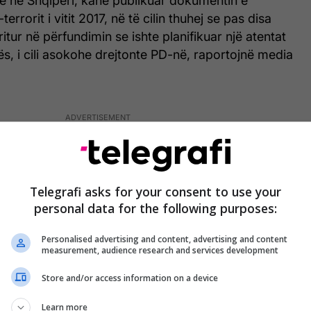
re në Shqipëri, kanë publikuar dokumentin e
terrorit i vitit 2017, në të cilin thuhej se pas disa
itur në përfundimin se ishte planifikuar një atentat
s, i cili asokohe drejtonte PD-në, raportojnë media
Telegrafi asks for your consent to use your
personal data for the following purposes:
Personalised advertising and content, advertising and content
measurement, audience research and services development
Store and/or access information on a device
Learn more