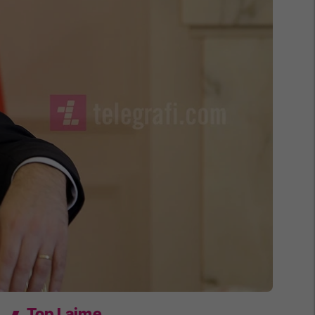
Top Lajme