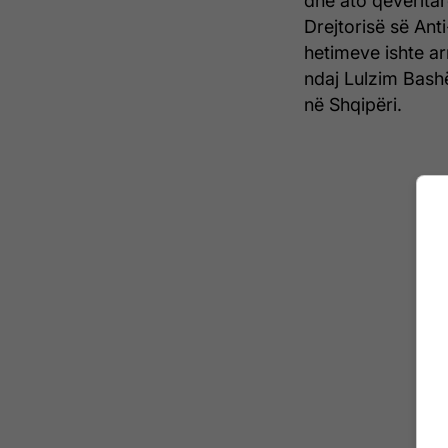
dhe ato qeverita
Drejtorisë së Anti-
hetimeve ishte arr
ndaj Lulzim Bashë
në Shqipëri.