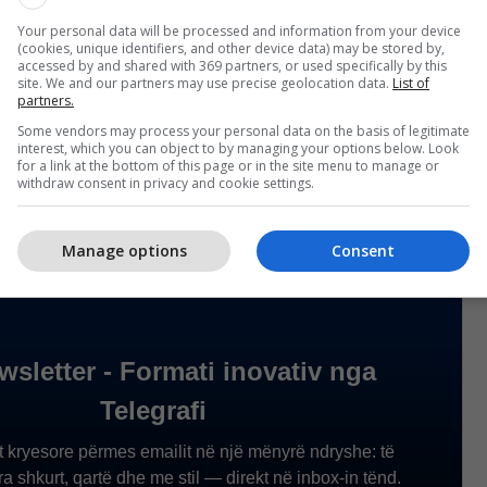
Your personal data will be processed and information from your device
(cookies, unique identifiers, and other device data) may be stored by,
t e ditur se tre janë personat e dyshuar të cilët
accessed by and shared with 369 partners, or used specifically by this
ntatin ndaj Bashës.
site. We and our partners may use precise geolocation data.
List of
partners.
Some vendors may process your personal data on the basis of legitimate
formacioneve se një tjetër atentat është përgatitur
interest, which you can object to by managing your options below. Look
 të Kosovës Albin Kurti në vitin 2021. /Telegrafi/
for a link at the bottom of this page or in the site menu to manage or
withdraw consent in privacy and cookie settings.
Manage options
Consent