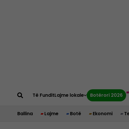
Të Fundit
Lajme lokale
Botërori 2026
Ballina
Lajme
Botë
Ekonomi
T