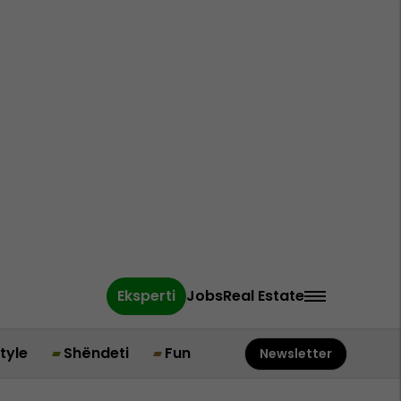
Eksperti
Jobs
Real Estate
style
Shëndeti
Fun
Newsletter