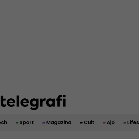
ech
Sport
Magazina
Cult
Ajo
Life