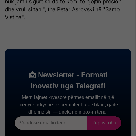
nuk jam i sigurt se do të kemi të njëjtin presion
dhe vrull si tani", tha Petar Asrovski në "Samo
Vistina".