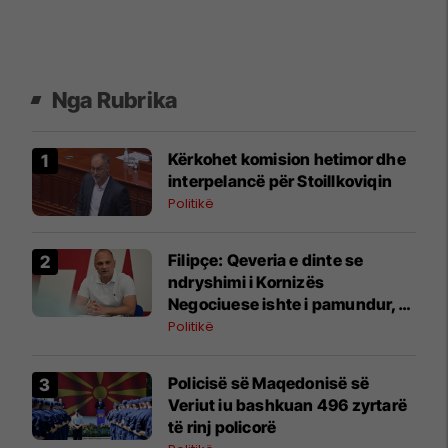
Nga Rubrika
Kërkohet komision hetimor dhe
interpelancë për Stoillkoviqin
Politikë
Filipçe: Qeveria e dinte se
ndryshimi i Kornizës
Negociuese ishte i pamundur,
por zgjodhi të luante me
Politikë
emocionet e njerëzve
Policisë së Maqedonisë së
Veriut iu bashkuan 496 zyrtarë
të rinj policorë