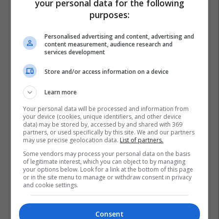
your personal data for the following
Maqedonia Në Nato Dhe Be
Petar Arsovski
purposes:
Personalised advertising and content, advertising and
content measurement, audience research and
services development
Store and/or access information on a device
Learn more
Your personal data will be processed and information from
your device (cookies, unique identifiers, and other device
data) may be stored by, accessed by and shared with 369
partners, or used specifically by this site. We and our partners
may use precise geolocation data.
List of partners.
Some vendors may process your personal data on the basis
of legitimate interest, which you can object to by managing
your options below. Look for a link at the bottom of this page
or in the site menu to manage or withdraw consent in privacy
and cookie settings.
Consent