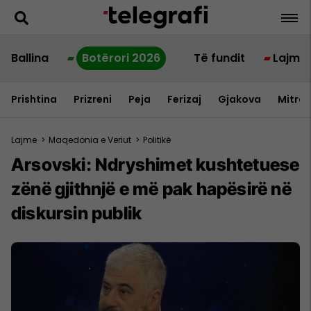
Ballina
Botërori 2026
Të fundit
Lajme
Prishtina
Prizreni
Peja
Ferizaj
Gjakova
Mitrov
Lajme
>
Maqedonia e Veriut
>
Politikë
Arsovski: Ndryshimet kushtetuese
zënë gjithnjë e më pak hapësirë ​​në
diskursin publik