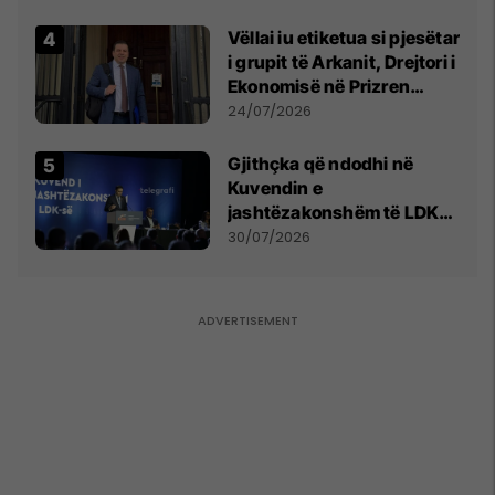
Vëllai iu etiketua si pjesëtar
i grupit të Arkanit, Drejtori i
Ekonomisë në Prizren
mohon pretendimet
24/07/2026
Gjithçka që ndodhi në
Kuvendin e
jashtëzakonshëm të LDK-
së
30/07/2026