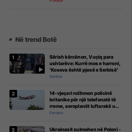
Politikë
Në trend Botë
Sërish kërcënon, Vuçiq para
ushtarëve: Kurrë mos e harroni,
'Kosova është pjesë e Serbisë'
Serbia
14-vjeçari ndihmon policinë
britanike për një telefonatë të
rreme, aeroplanët luftarakë u
ngritën në ajër për të
Evropa
interceptuar fluturaken e Qatar
Airways që po shkonte drejt
Ukrainasit sulmohen në Poloni -