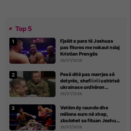
Top 5
Fjalët e para të Joshuas
pas fitores me nokaut ndaj
Kristian Prengës
26/07/2026
Pesë ditë pas marrjes së
detyrës, shefi i ri i ushtrisë
ukrainase urdhëron
kontroll të madh
26/07/2026
Vetëm dy raunde dhe
miliona euro në xhep,
zbulohet sa fituan Joshua
e Prenga
26/07/2026