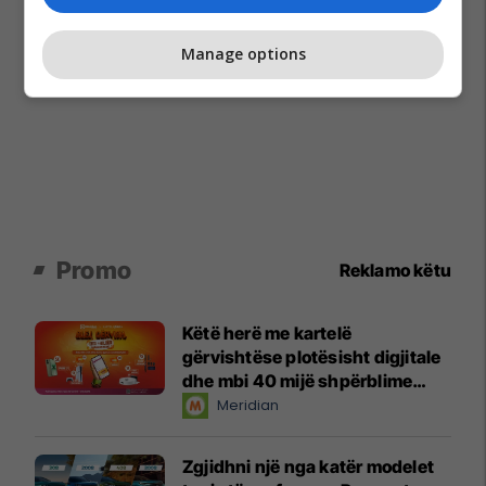
Manage options
Promo
Reklamo këtu
Këtë herë me kartelë
gërvishtëse plotësisht digjitale
dhe mbi 40 mijë shpërblime
instant!
Meridian
Zgjidhni një nga katër modelet